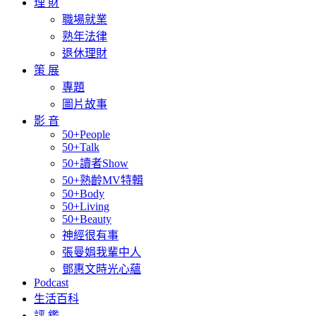
理 財
職場就業
熟年法律
退休理財
策 展
專題
圖片故事
影 音
50+People
50+Talk
50+讀者Show
50+熟齡MV特輯
50+Body
50+Living
50+Beauty
神經很有事
張曼娟我輩中人
鄧惠文時光心蘊
Podcast
生活百科
評 鑑