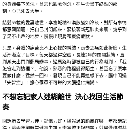
的身體每下愈況，意志也跟著消沉，在生命畫下終點的那一
刻，心已死去大半。
結髮55載的愛妻離世，李富城精神渙散猶如冷灰，對所有事情
都意興闌珊，把自己封閉起來，緊接著新冠肺炎來襲，幾乎到
了足不出戶的地步，慢慢出現肩頸痠痛症狀。
只是，身體的痛苦比不上心裡的糾結，喪妻之痛如此折磨，生
活漸漸沒了目標，每天都過得空虛，長達2年的閉關狀態，直
到某天出門到郵局辦事，過馬路時卻被自己的行為嚇到，「我
怎會走到這裡？」他說，熟悉的路程變得陌生，甚至忘了原本
要做什麼，猛然一回神，發現自己不能再這樣下去，腦中閃過
「失智症」，擔心罹患不可逆的大腦退化病變。
不想忘記家人迷糊離世 決心找回生活節
奏
回想過去學習力佳、記憶力好，播報過的颱風在哪一年都能記
得，這兩年卻時常健忘失神。李富城正視問題，就醫做核磁共