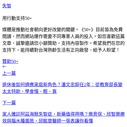
失智
用行動支持50+
媒體是推動社會朝向更好改變的關鍵。《50+》目前皆為免費
閱讀，然而網站運作需要不同專業人員的投入。如您喜歡這篇
文章，誠摯邀請您小額贊助，支持內容製作。希望我們在您的
支持下，能持續對台灣熟齡生活有正向啟發、給予人盼望！
贊助50+
上一篇
退休後如何適應家庭新角色？潘文忠卸任2年：從教育部長變
太太特助，學會慢、輕、寬
下一篇
家人確診阿茲海默失智症，新藥值得用嗎？樂意保、欣智樂療
效與腦水腫風險，邱銘章醫師一張表讓你看懂