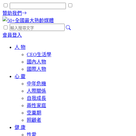
贊助我們
會員登入
人 物
CEO生活學
國內人物
國際人物
心 靈
中年危機
人際關係
自我成長
兩性家庭
空巢期
照顧者
健 康
性愛