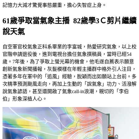
記憶力大減才驚覺事態嚴重，擔心失智症上身。
61歲爭取當氣象主播 82歲學3Ｃ剪片繼續
說天氣
自空軍官校氣象正科系畢業的李富城，熱愛研究氣象，以上校
官階申請退役後，進到電視台擔任氣象撰稿員，當時已經54
歲。7年後，為了爭取上螢光幕的機會，他毛遂自薦表示願意
創新氣象新聞播報，灰髮模樣在年輕主播群中格外引人注目，
憑著多年在軍中的「追風」經驗，脫穎而出如願站上台前。多
次精準預測颱風走向，再加上生動的「說氣象」功力、活潑解
說氣象諺語，甚至還開啟了氣象call-in浪潮，親切的「李伯
伯」形象深植人心。