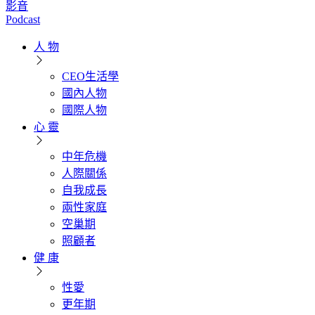
影音
Podcast
人 物
CEO生活學
國內人物
國際人物
心 靈
中年危機
人際關係
自我成長
兩性家庭
空巢期
照顧者
健 康
性愛
更年期