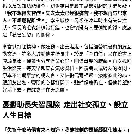
振以及認知功能檢查，初步結果是嚴重憂鬱引起的功能障礙，
「
我不想得失智症。失去太太已經很痛苦，我不想再忘記家
人、不想迷糊離世。
」李富城說，母親在晚年時也有失智症
狀，擅長的毛衣針線常打錯，也會懷疑有人要偷她的錢，應該
是「被害妄想」的關係。
李富城打起精神，做運動、出去走走，包括經營臉書與網友互
動交流，許多人鼓勵他重拾長才，於是「李伯伯」又在臉書上
談論氣象，偶爾也分享做菜心得，回憶母親的廚藝。再次找回
生活節奏，每天早起查看氣象資料，回覆朋友或網友的提問，
原本不定期舉辦的網友會，又恢復偶爾相聚，療癒彼此的心，
跟朋友出遊，鬱悶的心都打開了，雖然傷痛仍在，但他希望好
好活下去，告慰妻子在天之靈。
憂鬱助長失智風險 走出社交孤立、設立
人生目標
「失智什麼時候會來不知道，我能控制的是延緩惡化速度。」