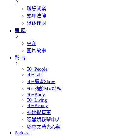
職場就業
熟年法律
退休理財
策 展
專題
圖片故事
影 音
50+People
50+Talk
50+讀者Show
50+熟齡MV特輯
50+Body
50+Living
50+Beauty
神經很有事
張曼娟我輩中人
鄧惠文時光心蘊
Podcast