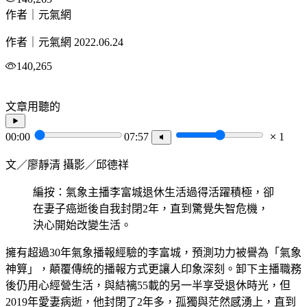
作者｜元氣網
作者｜元氣網
2022.06.24
140,265
文章用聽的
00:00
07:57
1
文／廖靜清 攝影／邱德祥
編按：氣象主播李富城退休生活過得活躍積極，卻
在妻子癌逝後自我封閉2年，直到驚覺失智危機，
決心開始改變生活。
擁有超過30年氣象播報經驗的李富城，預測功力被譽為「氣象
神算」，顛覆傳統的播報方式更讓人印象深刻。卸下主播職務
後仍用心經營生活，與結褵55載的另一半享受退休時光，但
2019年愛妻病逝，他封閉了2年多，孤獨與茫然感湧上，直到