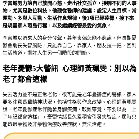
李富城努力讓自己放開心態、走出社交孤立，接觸不同的人事
物，尤其是數位科技。他聽從醫師的建議：設定人生目標、常
運動、多與人互動、生活作息規律，後3項已經達標，接下來
是規畫家人環島行程，以及繼續經營最愛的氣象。
李富城以過來人的身分發聲，暮年喪偶怎能不悲痛，但長期憂
鬱會助長失智風險，只能靠自己、靠家人、朋友拉一把，回到
生活軌道，期許人生另一個階段的開始。
老年憂鬱5大警訊 心理師黃珮雯：別以為
老了都會這樣
失去活力並不是正常老化，很可能是老年憂鬱症的警訊，家人
要多注意長輩精神狀況，包括性格與作息改變。心理師黃珮雯
說，老年憂鬱症常伴隨著身體疾病，較難察覺，不要以為「上
了年紀都會這樣」，憂鬱情緒長久累積會引發失智症，屆時只
能透過藥物及非藥物治療改善症狀，無法治癒。