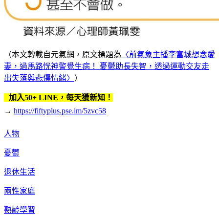
（本文轉載自元氣網，原文標題為
〈前氣象主播李富城想念愛
妻，過馬路恍神警覺生病！ 憂鬱助長失智，透過運動交友走
出失落與悲傷情緒〉
）
加入50+ LINE，每天獲新知！
→
https://fiftyplus.pse.im/5zvc58
人物
憂鬱
退休生活
兩性家庭
熟齡學習