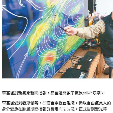
李富城創新氣象新聞播報，甚至還開啟了氣象call-in浪潮。
李富城受到觀眾愛戴，即使自電視台離職，仍以自由氣象人的
身分受邀在颱風期間播報分析走向；82歲，正式告別螢光幕