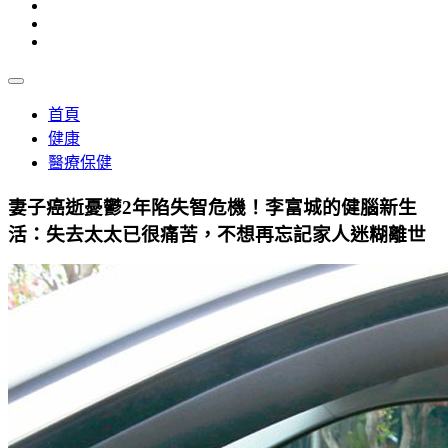
首頁
健康
醫療保健
妻子癌逝憂鬱2年陷失智危機！李富城的健腦新生
活：失去太太已很痛苦，不想再忘記家人迷糊離世