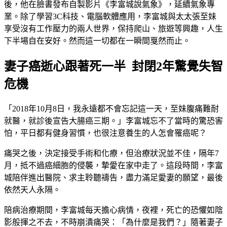
後，他在臉書發布自製影片《李富城說氣象》，延續氣象專
業。除了學習3C科技、電腦軟體應用，李富城與太太張至妹
享受沒有工作壓力的兩人世界，保持爬山、旅遊等興趣，人生
下半場自在安好。然而這一切都在一瞬間戛然而止。
妻子癌逝心跟著死一半 封閉2年驚覺失智
危機
「2018年10月8日，我永遠都不會忘記這一天，至妹腹痛難耐
就醫，就診後宣告大腸癌三期。」李富城忘不了當時的驚恐害
怕，平日都有健身習慣，也很注意養生的人怎會罹癌呢？
痛哭之後，決定接受手術和化療，但治療狀況並不佳，隔年7
月，抵不過癌細胞的侵襲，摯愛在家中走了。這段時間，李富
城陪伴進出醫院、求主聆聽禱告，盡力滿足愛妻的願望，最後
依然天人永隔。
陪病治療期間，李富城每天擔心病情，夜裡，死亡的恐懼如陰
影般揮之不去，不時崩潰痛哭：「為什麼是我們？」隨著妻子