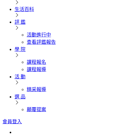
生活百科
評 鑑
活動進行中
查看評鑑報告
學 院
課程報名
課程報導
活 動
精采報導
選 品
顛覆提案
會員登入