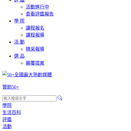
活動進行中
查看評鑑報告
學 院
課程報名
課程報導
活 動
精采報導
選 品
顛覆提案
贊助50+
學院
生活百科
評鑑
活動