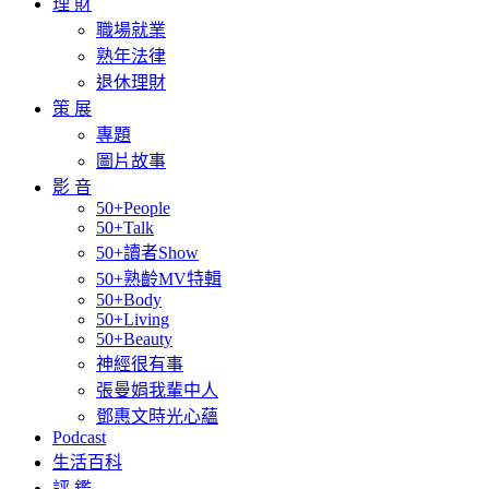
理 財
職場就業
熟年法律
退休理財
策 展
專題
圖片故事
影 音
50+People
50+Talk
50+讀者Show
50+熟齡MV特輯
50+Body
50+Living
50+Beauty
神經很有事
張曼娟我輩中人
鄧惠文時光心蘊
Podcast
生活百科
評 鑑