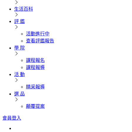
生活百科
評 鑑
活動進行中
查看評鑑報告
學 院
課程報名
課程報導
活 動
精采報導
選 品
顛覆提案
會員登入