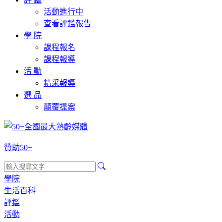
活動進行中
查看評鑑報告
學 院
課程報名
課程報導
活 動
精采報導
選 品
顛覆提案
贊助50+
學院
生活百科
評鑑
活動