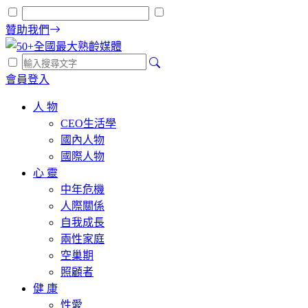
贊助我們
會員登入
人 物
CEO生活學
國內人物
國際人物
心 靈
中年危機
人際關係
自我成長
兩性家庭
空巢期
照顧者
健 康
性愛