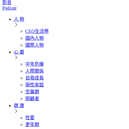
影音
Podcast
人 物
CEO生活學
國內人物
國際人物
心 靈
中年危機
人際關係
自我成長
兩性家庭
空巢期
照顧者
健 康
性愛
更年期