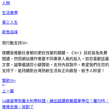
人物
生活美學
第三人生
飲食品味
用行動支持50+
媒體是推動社會朝向更好改變的關鍵。《50+》目前皆為免費
閱讀，然而網站運作需要不同專業人員的投入。如您喜歡這篇
文章，誠摯邀請您小額贊助，支持內容製作。希望我們在您的
支持下，能持續對台灣熟齡生活有正向啟發、給予人盼望！
贊助50+
上一篇
54歲留學到義大利學料理，練出超讚廚藝還拿學位！羅勻吟：
傻傻去做，就對了