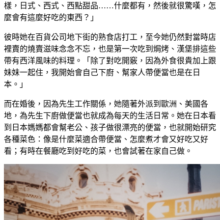
樣，日式、西式、西點甜品……什麼都有，然後就很驚嘆，怎
麼會有這麼好吃的東西？」
彼時她在百貨公司地下街的熟食店打工，至今她仍然對當時店
裡賣的燒賣滋味念念不忘，也是第一次吃到焗烤、漢堡排這些
帶有西洋風味的料理。「除了對吃開竅，因為外食很貴加上跟
妹妹一起住，我開始會自己下廚、幫家人帶便當也是在日
本。」
而在婚後，因為先生工作關係，她隨著外派到歐洲、美國各
地，為先生下廚做便當也就成為每天的生活日常。她在日本看
到日本媽媽都會幫老公、孩子做很漂亮的便當，也就開始研究
各種菜色：像是什麼菜適合帶便當、怎麼煮才會又好吃又好
看；有時在餐廳吃到好吃的菜，也會試著在家自己做。