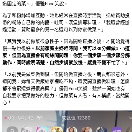
道固定的菜。」優雅Food笑說。
為了和粉絲增加互動，她也經常在直播時辦活動，送給贊助投
幣的粉絲自己做的肉醬、吐司、漢堡排等料理，「我還曾經辦
過活動，贊助最多的第一名還可以到你家做菜。」
「其實我以前做菜很急性子，因為開始直播之後，才開始覺得
慢一點也很好。
以前家庭主婦趕時間，我可以
30
分鐘做
4
、
5
道
菜，但因為直播會有粉絲問問題，你要一個步驟一個步驟分解
動作，同時說明清楚，自然步調就放慢、感覺不慌不忙了。
」
「以前我是做菜做到膩、但開始做直播之後，朋友都很意外，
還問我：妳每天做飯給家裡吃不夠、還要開直播做料理，怎麼
都不會累還煮得很高興？」優雅Food笑說，雖然一開始也有
自我要求把菜做好的壓力，但做菜有人看、有人稱讚，當然開
心！