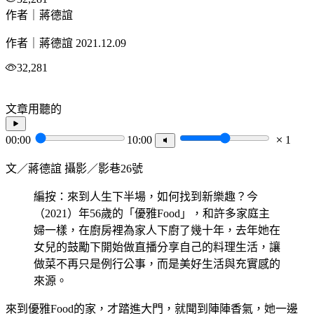
作者｜蔣德誼
作者｜蔣德誼
2021.12.09
32,281
文章用聽的
00:00
10:00
1
文／蔣德誼 攝影／影巷26號
編按：來到人生下半場，如何找到新樂趣？今
（2021）年56歲的「優雅Food」，和許多家庭主
婦一樣，在廚房裡為家人下廚了幾十年，去年她在
女兒的鼓勵下開始做直播分享自己的料理生活，讓
做菜不再只是例行公事，而是美好生活與充實感的
來源。
來到優雅Food的家，才踏進大門，就聞到陣陣香氣，她一邊