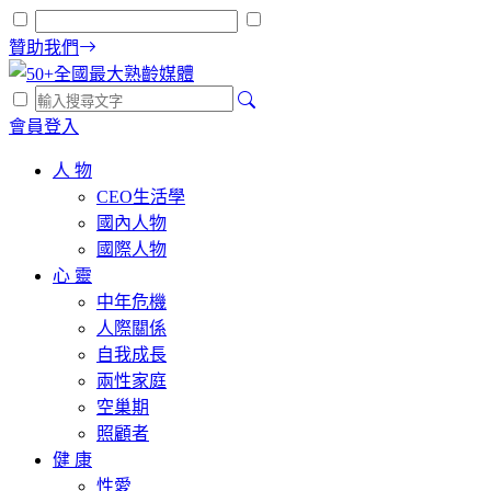
贊助我們
會員登入
人 物
CEO生活學
國內人物
國際人物
心 靈
中年危機
人際關係
自我成長
兩性家庭
空巢期
照顧者
健 康
性愛