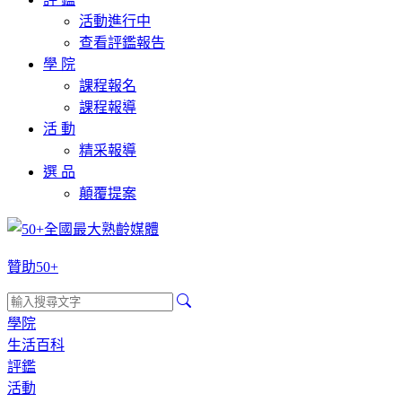
活動進行中
查看評鑑報告
學 院
課程報名
課程報導
活 動
精采報導
選 品
顛覆提案
贊助50+
學院
生活百科
評鑑
活動