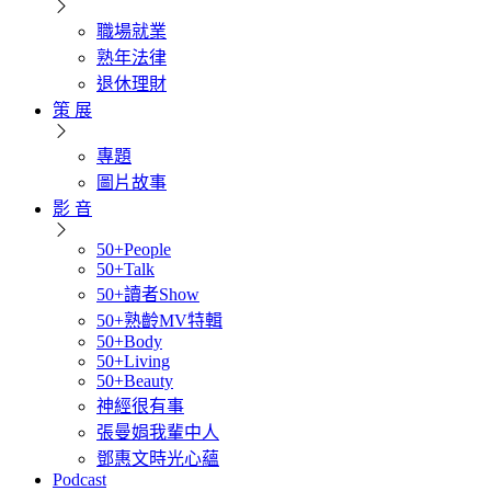
職場就業
熟年法律
退休理財
策 展
專題
圖片故事
影 音
50+People
50+Talk
50+讀者Show
50+熟齡MV特輯
50+Body
50+Living
50+Beauty
神經很有事
張曼娟我輩中人
鄧惠文時光心蘊
Podcast