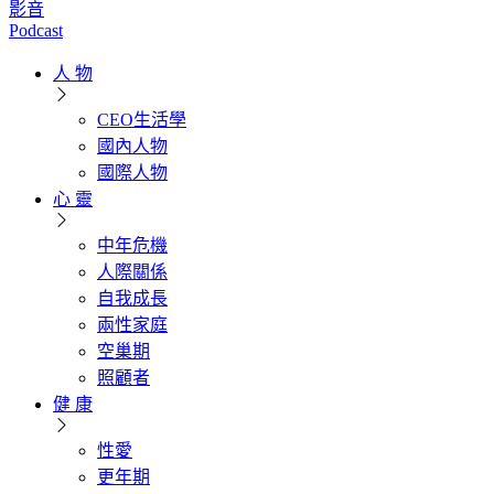
影音
Podcast
人 物
CEO生活學
國內人物
國際人物
心 靈
中年危機
人際關係
自我成長
兩性家庭
空巢期
照顧者
健 康
性愛
更年期