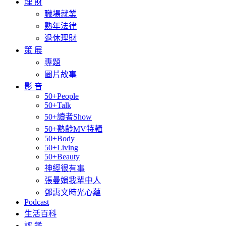
理 財
職場就業
熟年法律
退休理財
策 展
專題
圖片故事
影 音
50+People
50+Talk
50+讀者Show
50+熟齡MV特輯
50+Body
50+Living
50+Beauty
神經很有事
張曼娟我輩中人
鄧惠文時光心蘊
Podcast
生活百科
評 鑑