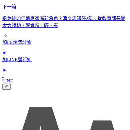
下一篇
退休後如何適應家庭新角色？潘文忠卸任2年：從教育部長變
太太特助，學會慢、輕、寬
加FB熱議討論
加LINE獲新知
f
LINE