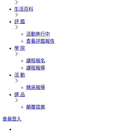
生活百科
評 鑑
活動進行中
查看評鑑報告
學 院
課程報名
課程報導
活 動
精采報導
選 品
顛覆提案
會員登入