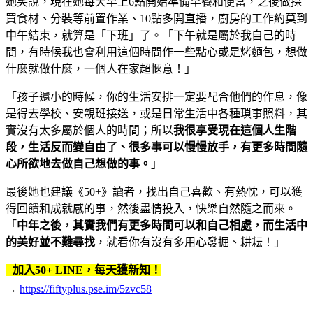
她笑說，現在她每天早上6點開始準備早餐和便當，之後做採
買食材、分裝等前置作業、10點多開直播，廚房的工作約莫到
中午結束，就算是「下班」了。「下午就是屬於我自己的時
間，有時候我也會利用這個時間作一些點心或是烤麵包，想做
什麼就做什麼，一個人在家超愜意！」
「孩子還小的時候，你的生活安排一定要配合他們的作息，像
是得去學校、安親班接送，或是日常生活中各種瑣事照料，其
實沒有太多屬於個人的時間；所以
我很享受現在這個人生階
段，生活反而變自由了、很多事可以慢慢放手，有更多時間隨
心所欲地去做自己想做的事。
」
最後她也建議《50+》讀者，找出自己喜歡、有熱忱，可以獲
得回饋和成就感的事，然後盡情投入，快樂自然隨之而來。
「
中年之後，其實我們有更多時間可以和自己相處，而生活中
的美好並不難尋找
，就看你有沒有多用心發掘、耕耘！」
加入50+ LINE，每天獲新知！
→
https://fiftyplus.pse.im/5zvc58