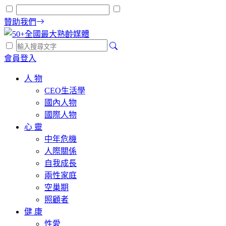
贊助我們
會員登入
人 物
CEO生活學
國內人物
國際人物
心 靈
中年危機
人際關係
自我成長
兩性家庭
空巢期
照顧者
健 康
性愛