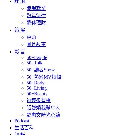
理 財
職場就業
熟年法律
退休理財
策 展
專題
圖片故事
影 音
50+People
50+Talk
50+讀者Show
50+熟齡MV特輯
50+Body
50+Living
50+Beauty
神經很有事
張曼娟我輩中人
鄧惠文時光心蘊
Podcast
生活百科
評 鑑