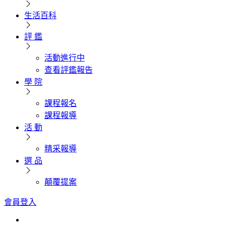
生活百科
評 鑑
活動進行中
查看評鑑報告
學 院
課程報名
課程報導
活 動
精采報導
選 品
顛覆提案
會員登入