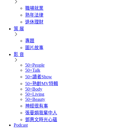
職場就業
熟年法律
退休理財
策 展
專題
圖片故事
影 音
50+People
50+Talk
50+讀者Show
50+熟齡MV特輯
50+Body
50+Living
50+Beauty
神經很有事
張曼娟我輩中人
鄧惠文時光心蘊
Podcast