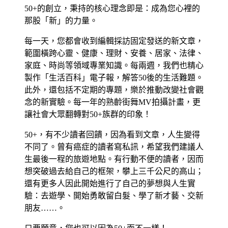
50+的創立，秉持的核心理念即是：成為您心裡的
那股「新」的力量。
每一天，您都會收到編輯採訪固定發送的新文章，
範圍橫跨心靈、健康、理財、安養、居家、法律、
家庭、時尚等領域專業知識。每兩週，我們也精心
製作「生活百科」電子報，解答50後的生活難題。
此外，還包括不定期的專題，樂於推動改變社會觀
念的新實驗。每一年的熟齡街舞MV拍攝計畫，更
讓社會大眾翻轉對50+族群的印象！
50+，有不少讀者回饋，因為看到文章，人生變得
不同了。曾有癌症的讀者寫私訊，希望我們建議人
生最後一程的旅遊地點。有行動不便的讀者，因而
想突破過去給自己的框架，攀上三千公尺的高山；
還有更多人因此開始進行了自己的夢想與人生實
驗：去遊學、開始勇敢留白髮、學了新才藝、交新
朋友……。