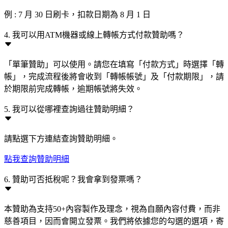
例 : 7 月 30 日刷卡，扣款日期為 8 月 1 日
4. 我可以用ATM機器或線上轉帳方式付款贊助嗎？
「單筆贊助」可以使用。請您在填寫「付款方式」時選擇「轉
帳」，完成流程後將會收到「轉帳帳號」及「付款期限」，請
於期限前完成轉帳，逾期帳號將失效。
5. 我可以從哪裡查詢過往贊助明細？
請點選下方連結查詢贊助明細。
點我查詢贊助明細
6. 贊助可否抵稅呢？我會拿到發票嗎？
本贊助為支持50+內容製作及理念，視為自願內容付費，而非
慈善項目，因而會開立發票。我們將依據您的勾選的選項，寄