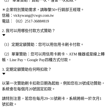
（2） 單筆贊助：贊助一次，僅會一次扣款。
＊企業特別贊助需求，請聯繫50+行銷部王經理。
信箱：vickywang@cwgv.com.tw
電話：（02）2517-3688#819
2. 我可以用哪些付款方式贊助？
（1）定期定額贊助：您可以用信用卡刷卡付款。
（2）單筆贊助：您可以用信用卡刷卡、ATM 機器或是線上轉
帳、Line Pay、Google Pay四種方式付款。
3. 定期定額贊助在何時扣款？
以第一次贊助刷卡扣款日期為起始，例如您在20號成功贊助，
系統會在每個月20號固定扣款。
請特別注意，若您在每月29~31號刷卡，系統將統一於次月1
號扣款。