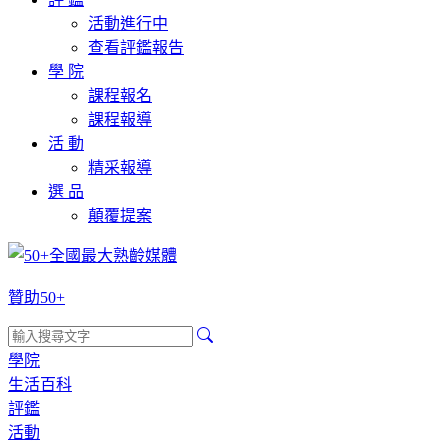
活動進行中
查看評鑑報告
學 院
課程報名
課程報導
活 動
精采報導
選 品
顛覆提案
贊助50+
學院
生活百科
評鑑
活動