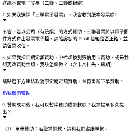
送紙本或電子發票（二聯、三聯或捐贈）
7. 如果我選擇「三聯電子發票」，我會收到紙本發票嗎?
不會，若以公司（有統編）的方式贊助，三聯發票將以電子郵
件方式寄出發票電子檔，請確認您的 Email 信箱是否正確，並
請留意收信。
8. 如果我採定期定額贊助，中途想換別張信用卡贊助，或是我
想更改贊助金額，我該怎麼做？（含卡片掛失、過期）
請點選下方連結取消原定期定額贊助，並再重新下單贊助。
點我取消贊助
9. 贊助成功後，我可以暫停贊助或退款嗎？我需提早多久提
出？
（1） 單筆贊助：若您需退款，請與我們客服聯繫。