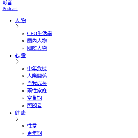
影音
Podcast
人 物
CEO生活學
國內人物
國際人物
心 靈
中年危機
人際關係
自我成長
兩性家庭
空巢期
照顧者
健 康
性愛
更年期