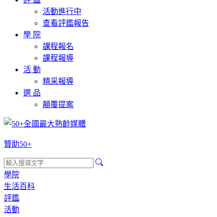
活動進行中
查看評鑑報告
學 院
課程報名
課程報導
活 動
精采報導
選 品
顛覆提案
贊助50+
學院
生活百科
評鑑
活動