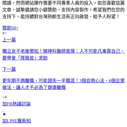
閱讀，然而網站運作需要不同專業人員的投入。如您喜歡這篇
文章，誠摯邀請您小額贊助，支持內容製作。希望我們在您的
支持下，能持續對台灣熟齡生活有正向啟發、給予人盼望！
贊助50+
上一篇
獨立女子老後需知！精神科醫師袁瑋：人不可能凡事靠自己，
要學會「厚臉皮」求助
下一篇
更年期不適離職，可能錯失一半職涯！3個自救心法、6個企業
做法，讓人才不必為了健康離職
加FB熱議討論
加LINE獲新知