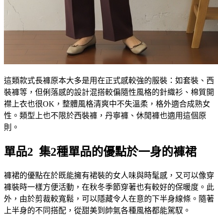
這類款式長褲原本大多是用在正式感較強的服裝：如套裝、西
裝褲等，但俐落感的設計混搭較偏隨性風格的針織衫、棉質開
襟上衣也很OK，整體風格清爽中不失溫柔，格外適合成熟女
性。類型上也不限於西裝褲，丹寧褲、休閒褲也適用這個原
則。
單品2 集2種單品的優點於一身的褲裙
褲裙的優點在於既能擁有裙裝的女人味與時髦感，又可以像穿
褲裝時一樣方便活動，在秋冬季節穿著也有較好的保暖度。此
外，由於剪裁較寬鬆，可以隱藏令人在意的下半身線條。隨著
上半身的不同搭配，從甜美到帥氣各種風格都能駕馭。