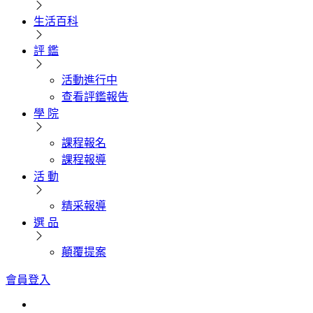
生活百科
評 鑑
活動進行中
查看評鑑報告
學 院
課程報名
課程報導
活 動
精采報導
選 品
顛覆提案
會員登入