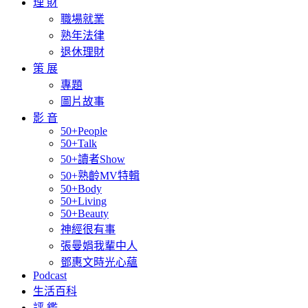
理 財
職場就業
熟年法律
退休理財
策 展
專題
圖片故事
影 音
50+People
50+Talk
50+讀者Show
50+熟齡MV特輯
50+Body
50+Living
50+Beauty
神經很有事
張曼娟我輩中人
鄧惠文時光心蘊
Podcast
生活百科
評 鑑