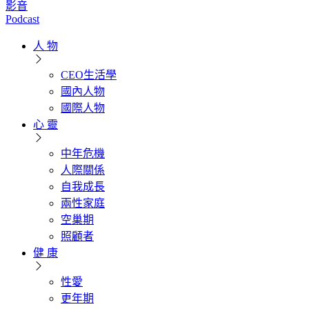
影音
Podcast
人 物
CEO生活學
國內人物
國際人物
心 靈
中年危機
人際關係
自我成長
兩性家庭
空巢期
照顧者
健 康
性愛
更年期