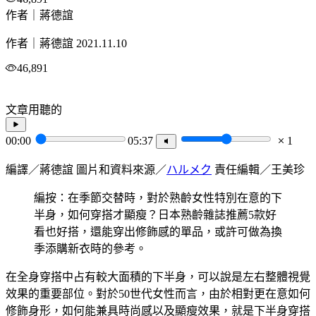
作者｜蔣德誼
作者｜蔣德誼
2021.11.10
46,891
文章用聽的
00:00
05:37
1
編譯／蔣德誼 圖片和資料來源／
ハルメク
責任編輯／王美珍
編按：在季節交替時，對於熟齡女性特別在意的下
半身，如何穿搭才顯瘦？日本熟齡雜誌推薦5款好
看也好搭，還能穿出修飾感的單品，或許可做為換
季添購新衣時的參考。
在全身穿搭中占有較大面積的下半身，可以說是左右整體視覺
效果的重要部位。對於50世代女性而言，由於相對更在意如何
修飾身形，如何能兼具時尚感以及顯瘦效果，就是下半身穿搭