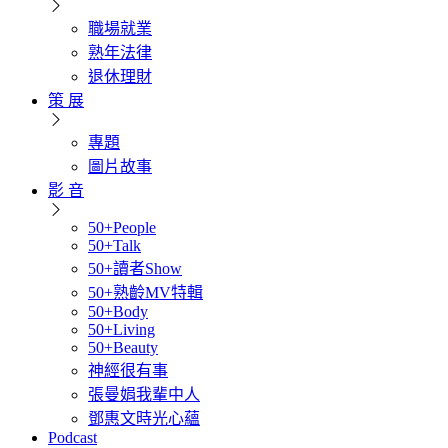
職場就業
熟年法律
退休理財
策 展
專題
圖片故事
影 音
50+People
50+Talk
50+讀者Show
50+熟齡MV特輯
50+Body
50+Living
50+Beauty
神經很有事
張曼娟我輩中人
鄧惠文時光心蘊
Podcast