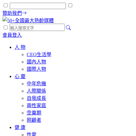
贊助我們
會員登入
人 物
CEO生活學
國內人物
國際人物
心 靈
中年危機
人際關係
自我成長
兩性家庭
空巢期
照顧者
健 康
性愛