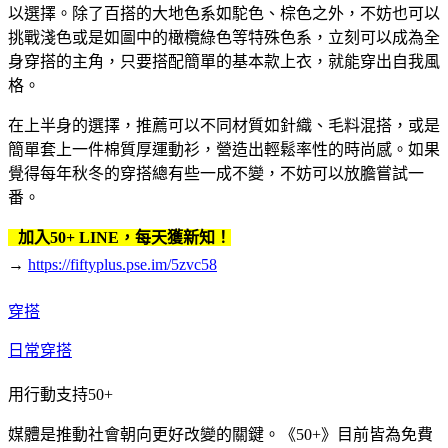
以選擇。除了百搭的大地色系如駝色、棕色之外，不妨也可以
挑戰淺色或是如圖中的橄欖綠色等特殊色系，立刻可以成為全
身穿搭的主角，只要搭配簡單的基本款上衣，就能穿出自我風
格。
在上半身的選擇，推薦可以不同材質如針織、毛料混搭，或是
簡單套上一件棉質厚運動衫，營造出輕鬆率性的時尚感。如果
覺得每年秋冬的穿搭總有些一成不變，不妨可以放膽嘗試一
番。
加入50+ LINE，每天獲新知！
→
https://fiftyplus.pse.im/5zvc58
穿搭
日常穿搭
用行動支持50+
媒體是推動社會朝向更好改變的關鍵。《50+》目前皆為免費