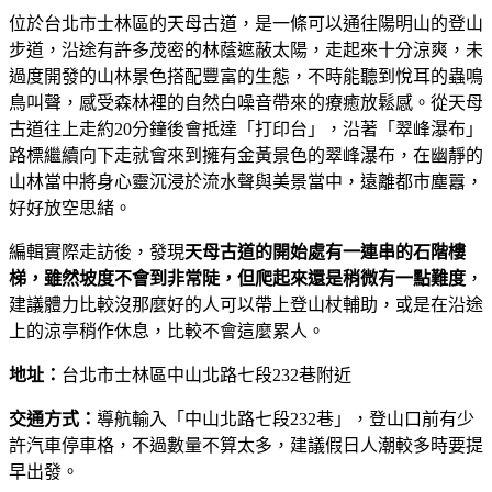
位於台北市士林區的天母古道，是一條可以通往陽明山的登山
步道，沿途有許多茂密的林蔭遮蔽太陽，走起來十分涼爽，未
過度開發的山林景色搭配豐富的生態，不時能聽到悅耳的蟲鳴
鳥叫聲，感受森林裡的自然白噪音帶來的療癒放鬆感。從天母
古道往上走約20分鐘後會抵達「打印台」，沿著「翠峰瀑布」
路標繼續向下走就會來到擁有金黃景色的翠峰瀑布，在幽靜的
山林當中將身心靈沉浸於流水聲與美景當中，遠離都市塵囂，
好好放空思緒。
編輯實際走訪後，發現
天母古道的開始處有一連串的石階樓
梯，雖然坡度不會到非常陡，但爬起來還是稍微有一點難度
，
建議體力比較沒那麼好的人可以帶上登山杖輔助，或是在沿途
上的涼亭稍作休息，比較不會這麼累人。
地址：
台北市士林區中山北路七段232巷附近
交通方式：
導航輸入「中山北路七段232巷」，登山口前有少
許汽車停車格，不過數量不算太多，建議假日人潮較多時要提
早出發。