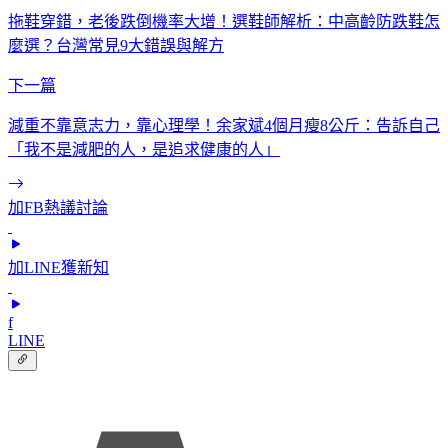
拖鞋穿錯，老後跌倒機率大增！選鞋師解析：中高齡防跌鞋怎
麼選？台灣常見9大錯誤與解方
下一篇
減重不靠意志力，靠心理學！余家斌4個月瘦8公斤：告訴自己
「我不是減肥的人，是追求健康的人」
加FB熱議討論
加LINE獲新知
f
LINE