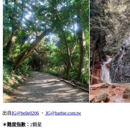
出自
IG@belle0206
、
IG
@barbie.com.tw
＊難度指數：
2顆星