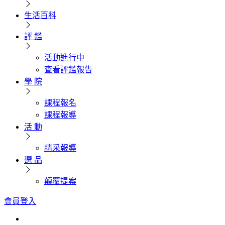
生活百科
評 鑑
活動進行中
查看評鑑報告
學 院
課程報名
課程報導
活 動
精采報導
選 品
顛覆提案
會員登入