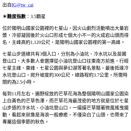
出自
IG@tw_cai
＊難度指數
：3.5顆星
位於陽明山國家公園裡的七星山，因火山劇烈活動噴出大量岩
漿，冷卻凝固後於火山口形成七個大小不一的火成岩山頭而得
名，主峰高約1,120公尺，是陽明山國家公園裡的第一高峰。
七星山步道總共有3個入口，分別為小油坑、冷水坑以及苗圃
登山口，大多數人會選擇從小油坑登山口往東南方前進，行經
七星主峰、東峰、七星公園與夢幻湖等著名景點，最後抵達冷
水坑登山口，爬升坡度約300公尺，總路程約3.7公里，所需時
間約為2.5小時。
每到11月左右，遍野綻放的芒草花海為整個陽明山國家公園染
上白黃色的芒草色澤，而芒草花海最茂密的地方就是位於七星
山步道的冷水坑、小油坑登山口，一撮撮芒草隨著微風搖曳擺
動，看起來就像是海浪一般療癒，不僅染白了山頭，也帶來了
專屬這個季節的秋色。