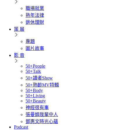
職場就業
熟年法律
退休理財
策 展
專題
圖片故事
影 音
50+People
50+Talk
50+讀者Show
50+熟齡MV特輯
50+Body
50+Living
50+Beauty
神經很有事
張曼娟我輩中人
鄧惠文時光心蘊
Podcast