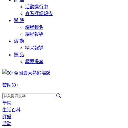
活動進行中
查看評鑑報告
學 院
課程報名
課程報導
活 動
精采報導
選 品
顛覆提案
贊助50+
學院
生活百科
評鑑
活動