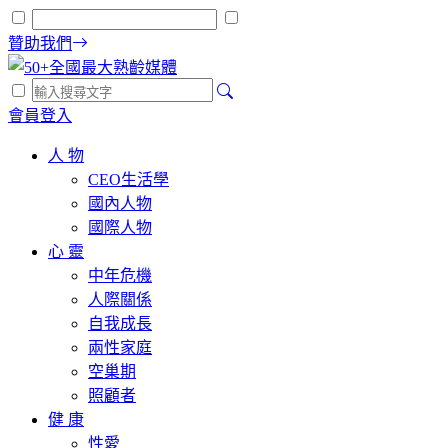
贊助我們
會員登入
人 物
CEO生活學
國內人物
國際人物
心 靈
中年危機
人際關係
自我成長
兩性家庭
空巢期
照顧者
健 康
性愛