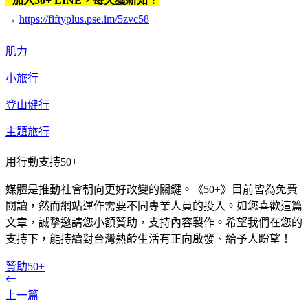
加入50+ LINE，每天獲新知！
→
https://fiftyplus.pse.im/5zvc58
肌力
小旅行
登山健行
主題旅行
用行動支持50+
媒體是推動社會朝向更好改變的關鍵。《50+》目前皆為免費
閱讀，然而網站運作需要不同專業人員的投入。如您喜歡這篇
文章，誠摯邀請您小額贊助，支持內容製作。希望我們在您的
支持下，能持續對台灣熟齡生活有正向啟發、給予人盼望！
贊助50+
上一篇