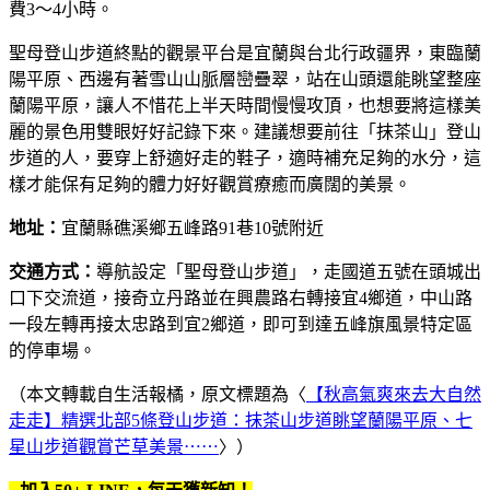
費3～4小時。
聖母登山步道終點的觀景平台是宜蘭與台北行政疆界，東臨蘭
陽平原、西邊有著雪山山脈層巒疊翠，站在山頭還能眺望整座
蘭陽平原，讓人不惜花上半天時間慢慢攻頂，也想要將這樣美
麗的景色用雙眼好好記錄下來。建議想要前往「抹茶山」登山
步道的人，要穿上舒適好走的鞋子，適時補充足夠的水分，這
樣才能保有足夠的體力好好觀賞療癒而廣闊的美景。
地址：
宜蘭縣礁溪鄉五峰路91巷10號附近
交通方式：
導航設定「聖母登山步道」，走國道五號在頭城出
口下交流道，接奇立丹路並在興農路右轉接宜4鄉道，中山路
一段左轉再接太忠路到宜2鄉道，即可到達五峰旗風景特定區
的停車場。
（本文轉載自生活報橘，原文標題為〈
【秋高氣爽來去大自然
走走】精選北部5條登山步道：抹茶山步道眺望蘭陽平原、七
星山步道觀賞芒草美景⋯⋯
〉）