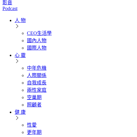
影音
Podcast
人 物
CEO生活學
國內人物
國際人物
心 靈
中年危機
人際關係
自我成長
兩性家庭
空巢期
照顧者
健 康
性愛
更年期