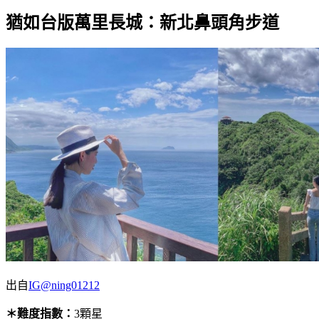
猶如台版萬里長城：新北鼻頭角步道
出自
IG@ning01212
＊難度指數：
3顆星