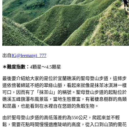
出自
IG@leemanyi_777
＊難度指數：
4顆星～4.5顆星
最後要介紹給大家的是位於宜蘭礁溪的聖母登山步道，這條步
道依傍著綿延不絕的翠綠山脈，看起來就像是抹茶冰淇淋一樣
可口，因而有了「抹茶山」的稱號。聖母登山步道的起點位於
礁溪五峰旗瀑布風景區，當地生態豐富，有著棲息樹群的鳥類
和昆蟲，也能看到在水裡自在悠遊的魚蝦生物。
由於聖母登山步道的高低落差約為550公尺，爬起來並不輕
鬆，需要花點時間慢慢適應陡峭的高度，從入口到山頂約需花