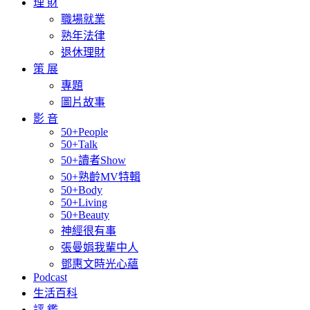
理 財
職場就業
熟年法律
退休理財
策 展
專題
圖片故事
影 音
50+People
50+Talk
50+讀者Show
50+熟齡MV特輯
50+Body
50+Living
50+Beauty
神經很有事
張曼娟我輩中人
鄧惠文時光心蘊
Podcast
生活百科
評 鑑