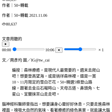
作者｜50+轉載
作者｜50+轉載
2021.11.06
80,637
文章用聽的
00:00
10:06
1
文／周彥均 圖／IG@tw_cai
編按：森林療癒，是現代人最需要的。週末去爬山
吧！想要登高望海，或是徜徉森林裡，還是一賞
10、11月限定的雪白芒花，50+精選5條登山路
線，跟著去金瓜石報時山、天母古道、鼻頭角、七
星山、宜蘭抹茶山走走吧。
腦神經科醫師曾指出，想要讓身心靈好好休息，只要走進森林
裡面，嗅吸大自然的氣味、看著療癒的綠色美景，就能讓大腦