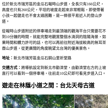
位於新北市瑞芳區的金瓜石報時山步道，全長只有166公尺，
高度也只有260公尺，平坦的坡度走起來非常輕鬆，即使帶著
小孩一起健走也不會太過困難，是一條很平易近人的登山步
道。
從報時山步道附近的停車場走到最頂端的觀海平台只需要花不
到10分鐘的時間，就能完整地觀賞整個水湳洞的陰陽海景，如
果時間和體力許可的話，也可以再前往附近海拔較高的無耳茶
壺山步道，從更廣闊的角度眺望北台灣的優美景色。
地址：
新北市瑞芳區金瓜石銅山里祈堂路
交通方式：
將導航設定到新北市勸濟堂，由勸濟堂右方的上坡
直行可以看到一個停車場，往前走10公尺即可看見步道入口。
遊走在林蔭小道之間：台北天母古道