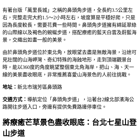
有著台版「萬里長城」之稱的鼻頭角步道，全長約3.5公里左
右，完整走完大約1.5～2小時左右，坡度算是平穩好爬，只是
因為長度較長，需要花費一些時間。鼻頭角步道擁有綿延翠綠
的山際線以及褐色的蜿蜒步道，搭配療癒的藍天白雲及蔚藍海
景，交織出如畫一般的美景。
由於鼻頭角步道位於東北角，放眼望去盡是無敵海景，沿途可
見壯闊的山海岬灣、奇幻特殊的海蝕地形，走到頂端觀景台
時，能以360度的角度眺望整個東北角海岸，把山、海、天一
線的美景盡收眼底，非常推薦喜愛山海景色的人前往挑戰。
地址：
新北市瑞芳區鼻頭路
交通方式：
導航定位「鼻頭角步道」，沿著台2線北部濱海公
路開往步道入口，旁邊有提供免費路邊停車位。
將療癒芒草景色盡收眼底：台北七星山登
山步道