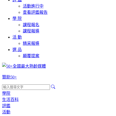
活動進行中
查看評鑑報告
學 院
課程報名
課程報導
活 動
精采報導
選 品
顛覆提案
贊助50+
學院
生活百科
評鑑
活動