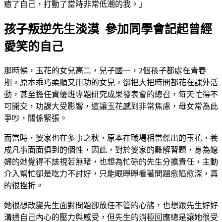
癒了自己，打動了當時非常低潮的我。」
孩子叛逆先生淡漠 參加同學會記起曾經
愛笑的自己
那時候，玉花的女兒高二，兒子國一，2個孩子都處在青春
期。原本乖巧柔順又用功的女兒，卻把大把時間都花在課外活
動，甚至擔任資優班專題研究成果發表會的總召，每天忙得不
可開交，功課大受影響，這讓玉花感到非常焦慮，母女常為此
爭吵，關係緊張。
而當時，婆家也在多事之秋，原本在職場相當傑出的玉花，養
成凡事面面俱到的個性，因此，對於婆家的難解習題，身為媳
婦的她覺得不該視若無睹，也想為忙碌的先生分擔責任，主動
介入幫忙卻是吃力不討好，只能眼睜睜看著問題愈陷愈深，真
的很挫折。
她很想改變先生面對問題卻放任不管的心態，也想跟先生好好
溝通自己內心的壓力與感受，但先生的消極回應總是讓她很受