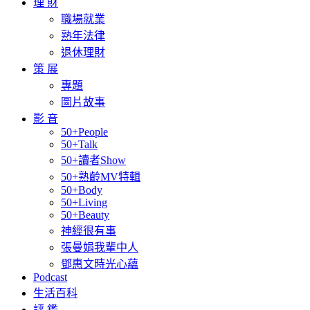
理 財
職場就業
熟年法律
退休理財
策 展
專題
圖片故事
影 音
50+People
50+Talk
50+讀者Show
50+熟齡MV特輯
50+Body
50+Living
50+Beauty
神經很有事
張曼娟我輩中人
鄧惠文時光心蘊
Podcast
生活百科
評 鑑