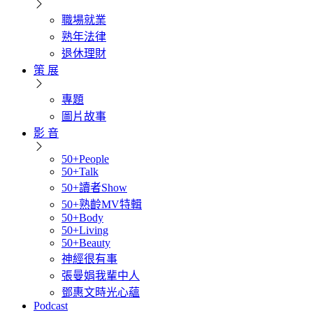
職場就業
熟年法律
退休理財
策 展
專題
圖片故事
影 音
50+People
50+Talk
50+讀者Show
50+熟齡MV特輯
50+Body
50+Living
50+Beauty
神經很有事
張曼娟我輩中人
鄧惠文時光心蘊
Podcast