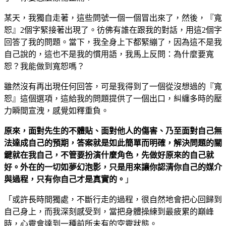
某天，我獨自走著，這些問號一個一個冒出來了，然後，『寬
恕』2個字緊接著出現了。彷佛有誰在跟我的對話，用這2個字
回答了我的問題。當下，我全身上下都緊繃了，因為這不是我
自己說的，這也不是我的慣用語，我馬上反問：為什麼要寬
恕？我能做到寬恕嗎？
雖然沒有再出現任何回答，可是我得到了一個從沒想過的『寬
恕』這個選項，這給我的問題提供了一個出口，糾纏多時的壓
力瞬間宣洩，感覺如釋重負。
原來，面對先生的不體貼、面對他人的傷害、乃至面對自己無
法達成自己的預期，答案就是如此簡單而明確，解決問題的關
鍵就在我自己，不管要扮演什麼角色，先做好原來的自己就
好。外在的一切如夢幻泡影，只是用來讓你認清你自己的媒介
與過程，只有你自己才是真實的。
」
「或許長時間獨處，不斷行走的過程，很自然地會把心回歸到
自己身上，而我深刻感受到，當把身體操練到最疲累的巔峰
時，心靈會達到一種前所未有的空靈狀態。