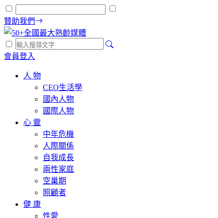
贊助我們
會員登入
人 物
CEO生活學
國內人物
國際人物
心 靈
中年危機
人際關係
自我成長
兩性家庭
空巢期
照顧者
健 康
性愛