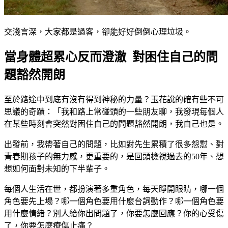
交淺言深，大家都是過客，卻能好好倒倒心理垃圾。
當身體超累心反而澄澈 對困住自己的問
題豁然開朗
至於路途中到底有沒有得到神秘的力量？玉花說的確有些不可
思議的奇蹟：「我和路上常碰頭的一些朋友聊，我發現每個人
在某些時刻會突然對困住自己的問題豁然開朗，我自己也是。
出發前，我帶著自己的問題，比如對先生累積了很多怨懟、對
青春期孩子的無力感，更重要的，是回頭檢視過去的50年、想
想如何面對未知的下半輩子。
每個人生活在世，都扮演著多重角色，每天睜開眼睛，哪一個
角色要先上場？哪一個角色要用什麼台詞動作？哪一個角色要
用什麼情緒？別人給你出問題了，你要怎麼回應？你的心受傷
了，你要怎麼療傷止痛？