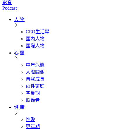
影音
Podcast
人 物
CEO生活學
國內人物
國際人物
心 靈
中年危機
人際關係
自我成長
兩性家庭
空巢期
照顧者
健 康
性愛
更年期