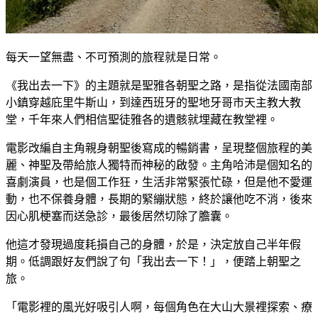
每天一望無盡、不可預測的旅程就是日常。
《我出去一下》的主題就是聖雅各朝聖之路，是指從法國南部
小鎮穿越庇里牛斯山，到達西班牙的聖地牙哥市天主教大教
堂，千年來人們相信聖徒雅各的遺骸就埋藏在教堂裡。
電影改編自主角親身朝聖後寫成的暢銷書，呈現整個旅程的美
麗、神聖及帶給旅人獨特而神秘的啟發。主角哈沛是個知名的
喜劇演員，也是個工作狂，生活非常緊張忙碌，但是他不愛運
動，也不保養身體，長期的緊繃狀態，終於讓他吃不消，後來
因心肌梗塞而送急診，最後居然切除了膽囊。
他這才發現過度耗損自己的身體，於是，決定放自己半年假
期。低調跟好友們說了句「我出去一下！」，便踏上朝聖之
旅。
「電影裡的風光好吸引人啊，每個角色在大山大景裡探索、療