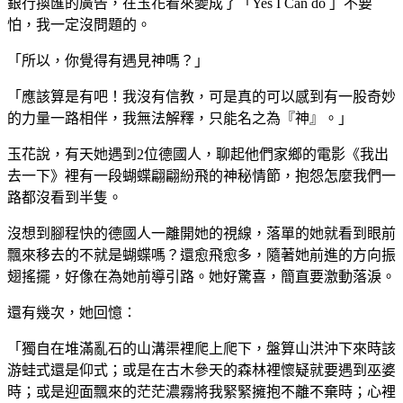
銀行換匯的廣告，在玉花看來變成了「Yes I Can do 」不要
怕，我一定沒問題的。
「所以，你覺得有遇見神嗎？」
「應該算是有吧！我沒有信教，可是真的可以感到有一股奇妙
的力量一路相伴，我無法解釋，只能名之為『神』。」
玉花說，有天她遇到2位德國人，聊起他們家鄉的電影《我出
去一下》裡有一段蝴蝶翩翩紛飛的神秘情節，抱怨怎麼我們一
路都沒看到半隻。
沒想到腳程快的德國人一離開她的視線，落單的她就看到眼前
飄來移去的不就是蝴蝶嗎？還愈飛愈多，隨著她前進的方向振
翅搖擺，好像在為她前導引路。她好驚喜，簡直要激動落淚。
還有幾次，她回憶：
「獨自在堆滿亂石的山溝渠裡爬上爬下，盤算山洪沖下來時該
游蛙式還是仰式；或是在古木參天的森林裡懷疑就要遇到巫婆
時；或是迎面飄來的茫茫濃霧將我緊緊擁抱不離不棄時；心裡