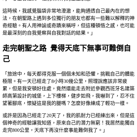
這時候，我感覺腦袋非常地澄澈，能夠通透自己最內在的想
法，在朝聖路上遇到多位獨行的朋友也都有一些難以解釋的神
奇經驗。有人用神諭或奇蹟來稱呼，但這種頓悟之感，也可能
是最深刻的自我覺察與自我對話的結果。」
走完朝聖之路 覺得天底下無事可難倒自
己
「旅途中，每天都得克服一個個未知和恐懼，挑戰自己的體能
極限。有一天已經走了8小時30幾公里，照理說應該非常疲
累，但是我安頓好住處，竟然還能走去附近參觀西班牙名建築
師高第設計的城堡，上下樓梯，健步如飛，我嚇到了，忍不住
望著腳底，懷疑這是我的腿嗎？怎麼好像練成了輕功一樣。
或許是因為已經走了20天了，我的肌耐力已經練出來，但是這
個神奇的經驗讓我知道，原來自己的潛力無窮！我居然能獨自
走完800公里，天底下再沒什麼事能難倒我了。」