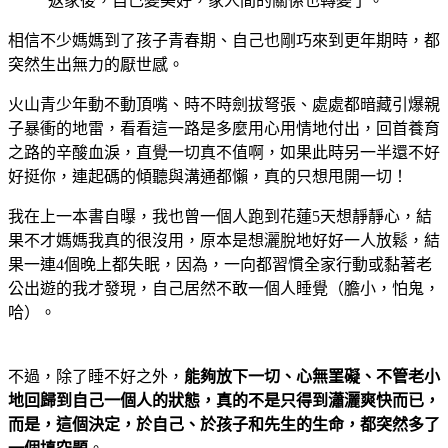
返家後，自己變美好，家人間的關係也轉變了。
相信不少媽媽到了孩子青春期、自己也剛巧來到更年期時，都
突然生出無力的厭世感。
火山青少年動不動頂嘴、時不時劍拔弩張、處處都暗藏引爆親
子暴衝的地雷，看看這一路是多麼用心用情地付出，回首養育
之路的辛酸血淚，直覺一切真不值啊，如果此時另一半還不好
好挺你，連起碼的傾聽與溝通都懶，真的只想甩開一切！
我在上一本書自曝，我也曾一個人跑到花蓮5天想靜靜心，結
果不才媽媽我真的很沒用，原本是想灑脫地好好一人放鬆，結
果一連4個晚上都失眠，因為，一向都習慣全家行動或黏著老
公出遊的我才發現，自己居然不敢一個人睡覺（膽小，怕鬼，
哈）。
不過，除了睡不好之外，
能夠放下一切、心無罣礙、不管老小
地回歸到自己一個人的狀態，真的不是只得到瀟灑爽快而已，
而是，這個決定，於自己、於孩子和先生的生命，都突然多了