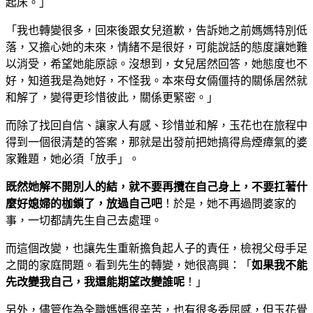
起床。」
「我也轉變很多，回來後跟女兒道歉，告訴她之前媽媽特別低
落，又擔心她的未來，情緒不是很好，可能說話的態度讓她難
以消受，希望她能原諒。沒想到，女兒居然回答，她態度也不
好，知道我是為她好，不怪我。本來母女倆僵持的關係居然就
和解了，變得更珍惜彼此，關係更緊密。」
而除了找回自信、讓家人有感、珍惜並和解，玉花也在旅程中
得到一個很清楚的答案，那就是出發前把她搞得烏煙瘴氣的婆
家難題，她必須「放手」。
既然她解不開別人的結，就不要再攬在自己身上，不要扛著什
麼好媳婦的枷鎖了，放過自己吧
！於是，她不再過問婆家的
事，一切都請先生自己去處理。
而這個改變，也讓先生重新擔負起人子的責任，檢視父母手足
之間的家庭問題。看到先生的轉變，她很高興：「
如果我不能
先改變我自己，我還能期望改變誰呢
！」
另外，儘管作為全職媽媽很辛苦，也有很多委屈感，但玉花覺