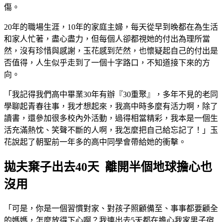
傷。
20年的職場生涯，10年的家庭主婦，每天從早到晚都在為生活
和家人忙著，盡心盡力，但每個人卻都視她的付出為理所當
然，沒有珍惜與感謝，玉花感到茫然，也懷疑起自己的付出是
否值得，人生似乎走到了一個十字路口，不知道接下來的方
向。
「我記得我們高中畢業30年有辦『30重聚』，多年不見的老同
學聊起青春往事，我才想起來，我高中時多麼有活力啊，除了
讀書，還參加很多校內外活動，過得相當精彩，我本是一個生
活充滿熱忱、笑聲不斷的人啊，我怎麼把自己給忘記了！」玉
花說起了朝聖前一年多的高中同學會帶給她的衝擊。
拋夫棄子出去40天 離開半個地球擔心也
沒用
「可是，你是一個習慣對家、對孩子照顧備至、事事都要顧全
的媽媽，怎麼放得下心啊？我連出去5天都在擔心我家男子宿