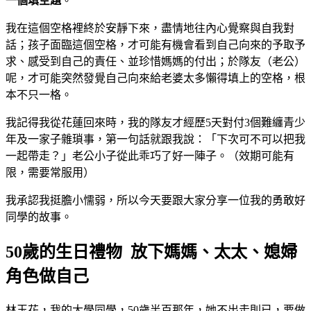
一個填空題
。
我在這個空格裡終於安靜下來，盡情地往內心覺察與自我對
話；孩子面臨這個空格，才可能有機會看到自己向來的予取予
求、感受到自己的責任、並珍惜媽媽的付出；於隊友（老公）
呢，才可能突然發覺自己向來給老婆太多懶得填上的空格，根
本不只一格。
我記得我從花蓮回來時，我的隊友才經歷5天對付3個難纏青少
年及一家子雜瑣事，第一句話就跟我說：「下次可不可以把我
一起帶走？」老公小子從此乖巧了好一陣子。（效期可能有
限，需要常服用）
我承認我挺膽小懦弱，所以今天要跟大家分享一位我的勇敢好
同學的故事。
50歲的生日禮物 放下媽媽、太太、媳婦
角色做自己
林玉花，我的大學同學，50歲半百那年，她不出走則已，要做