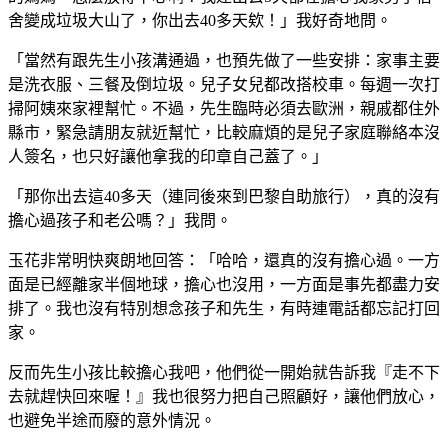
舍變成垃圾大山了，你出去40多天欸！」我好奇地問。
「當然有跟先生小孩溝通過，也預先做了一些安排：家事主要
是洗衣服、三餐及倒垃圾。兒子女兒都改搭校車。每週一次打
掃阿姨來家裡幫忙。不過，先生臨時必須去歐洲，親戚都住外
縣市，緊急請朋友就近幫忙，比較麻煩的是兒子家庭聯絡本沒
人簽名，也只好讓他拿我的印章自己蓋了。」
「那你出去這40多天（連同後來到巴黎自助旅行），真的沒有
擔心過孩子和老公嗎？」我問。
玉花非常明快爽朗地回答：「哈哈，還真的沒有擔心過。一方
面是已經離家半個地球，擔心也沒用，一方面是事先都盡力安
排了。我也沒有特別想念孩子和先生，有時連電話都忘記打回
家。
反而先生小孩比較擔心我吧，他們從一開始就告訴我『走不下
去就趕快回來喔！』我也很努力把自己照顧好，讓他們放心，
也避免半途而廢的意外情況。