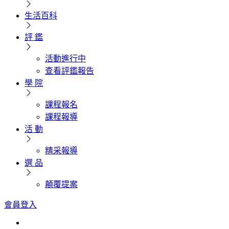
生活百科
評 鑑
活動進行中
查看評鑑報告
學 院
課程報名
課程報導
活 動
精采報導
選 品
顛覆提案
會員登入