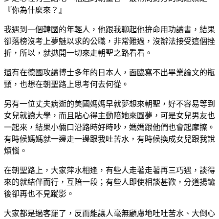
『你為什麼來？』
我遇到一個韓國的年輕人，他跟我聊起他拚命用功讀書，結果
卻落榜沒考上夢魅以求的公職，非常難過，沒辦法接受這個挫
折，所以，就拋開一切來走朝聖之路看看。
還有在德國攻讀博士多年的日本人，面臨寫不出畢業論文的瓶
頸，也想在朝聖路上思考何去何從。
另有一位丈夫病逝的美國媽媽早就夢想來朝聖，好不容易等到
女兒就讀大學，而且貼心得主動陪她來圓夢，可是女兒男友也
一起來，結果小倆口沿路時好時吵，媽媽跟他們也會起摩擦。
有時候媽媽就一邊走一邊跟我吐苦水，有時候換成女兒跟我說
煩惱。
在朝聖路上，大家萍水相逢，有些人走著走著再三巧遇，談得
來的就結伴而行，互陪一段；有些人即使相談甚歡，分道揚鑣
後卻再也不見蹤影。
大家都是過客罷了，反而能讓人毫無顧慮地吐吐苦水、大倒心