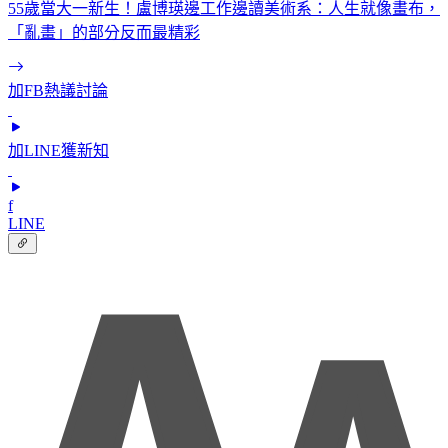
55歲當大一新生！盧博瑛邊工作邊讀美術系：人生就像畫布，
「亂畫」的部分反而最精彩
加FB熱議討論
加LINE獲新知
f
LINE