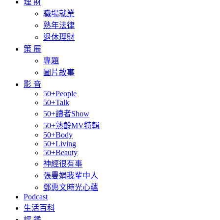
理 財
職場就業
熟年法律
退休理財
策 展
專題
圖片故事
影 音
50+People
50+Talk
50+讀者Show
50+熟齡MV特輯
50+Body
50+Living
50+Beauty
神經很有事
張曼娟我輩中人
鄧惠文時光心蘊
Podcast
生活百科
評 鑑