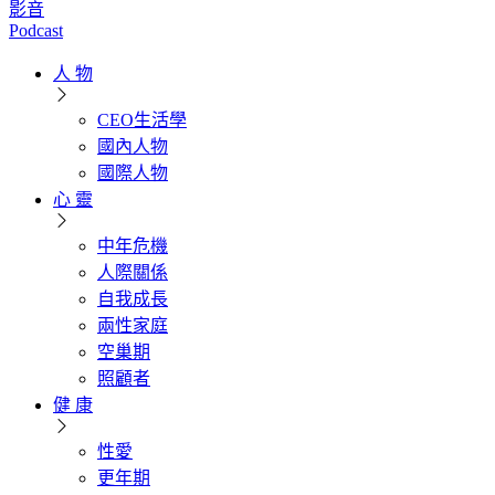
影音
Podcast
人 物
CEO生活學
國內人物
國際人物
心 靈
中年危機
人際關係
自我成長
兩性家庭
空巢期
照顧者
健 康
性愛
更年期