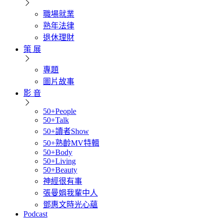
職場就業
熟年法律
退休理財
策 展
專題
圖片故事
影 音
50+People
50+Talk
50+讀者Show
50+熟齡MV特輯
50+Body
50+Living
50+Beauty
神經很有事
張曼娟我輩中人
鄧惠文時光心蘊
Podcast