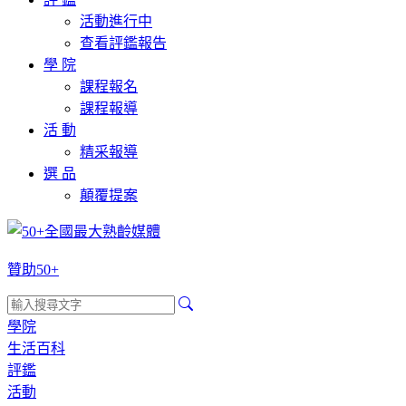
活動進行中
查看評鑑報告
學 院
課程報名
課程報導
活 動
精采報導
選 品
顛覆提案
贊助50+
學院
生活百科
評鑑
活動