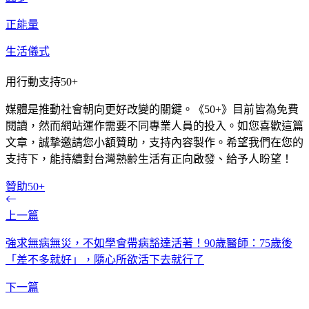
正能量
生活儀式
用行動支持50+
媒體是推動社會朝向更好改變的關鍵。《50+》目前皆為免費
閱讀，然而網站運作需要不同專業人員的投入。如您喜歡這篇
文章，誠摯邀請您小額贊助，支持內容製作。希望我們在您的
支持下，能持續對台灣熟齡生活有正向啟發、給予人盼望！
贊助50+
上一篇
強求無病無災，不如學會帶病豁達活著！90歲醫師：75歲後
「差不多就好」，隨心所欲活下去就行了
下一篇