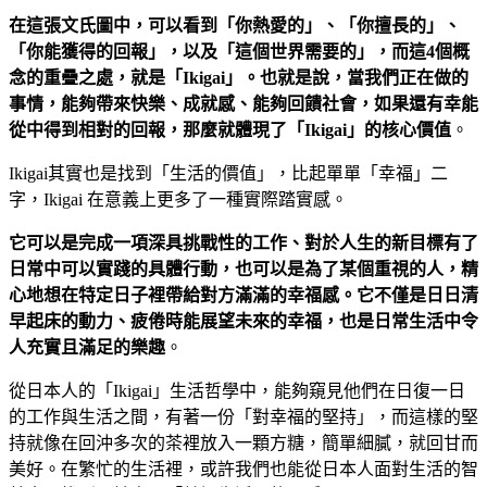
在這張文氏圖中，可以看到「你熱愛的」、「你擅長的」、
「你能獲得的回報」，以及「這個世界需要的」，而這4個概
念的重疊之處，就是「Ikigai」。也就是說，當我們正在做的
事情，能夠帶來快樂、成就感、能夠回饋社會，如果還有幸能
從中得到相對的回報，那麼就體現了「Ikigai」的核心價值
。
Ikigai其實也是找到「生活的價值」，比起單單「幸福」二
字，Ikigai 在意義上更多了一種實際踏實感。
它可以是完成一項深具挑戰性的工作、對於人生的新目標有了
日常中可以實踐的具體行動，也可以是為了某個重視的人，精
心地想在特定日子裡帶給對方滿滿的幸福感。它不僅是日日清
早起床的動力、疲倦時能展望未來的幸福，也是日常生活中令
人充實且滿足的樂趣
。
從日本人的「Ikigai」生活哲學中，能夠窺見他們在日復一日
的工作與生活之間，有著一份「對幸福的堅持」，而這樣的堅
持就像在回沖多次的茶裡放入一顆方糖，簡單細膩，就回甘而
美好。在繁忙的生活裡，或許我們也能從日本人面對生活的智