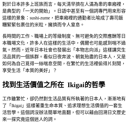
對於日本許多上班族而言，每天清早擠在人滿為患的車廂裡，
是典型的「一天的開始」。日語中甚至有一個詞專門用來形容
這樣的景象：sushi-zume，把車廂裡的通勤者比喻成了壽司飯
糰緊緊包裹住的米粒，擁擠而令人窒息。
長時間的工作、職場上的等級制度、無可避免的交際應酬等日
本職場文化，許多人在這樣的生活中，偶爾也可能感到喘不過
氣。然而，近年日本社會也發展出「本物志向派」這樣講究生
活品質的一個族群。看似日夜奔波、朝氣殆盡的日本人，又是
如何為自己覓得一絲喘息空間，在繁忙的生活裡偷得片刻閒，
享受生活「本質的美好」？
找到生活價值之所在 Ikigai的哲學
工作雖繁忙，卻仍然對生活品質有所執著的日本人，漸漸地有
了「Ikigai」這樣著重生命本質、追求理想生活價值的一套生
活哲學。這個詞沒辦法簡單地直翻，但可以藉由回溯日文歷史
來一探究竟這個迷人的詞。