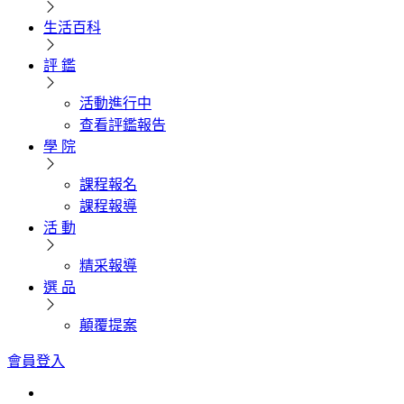
生活百科
評 鑑
活動進行中
查看評鑑報告
學 院
課程報名
課程報導
活 動
精采報導
選 品
顛覆提案
會員登入