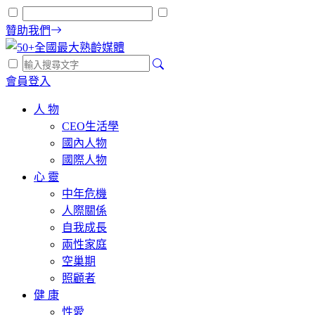
贊助我們
會員登入
人 物
CEO生活學
國內人物
國際人物
心 靈
中年危機
人際關係
自我成長
兩性家庭
空巢期
照顧者
健 康
性愛