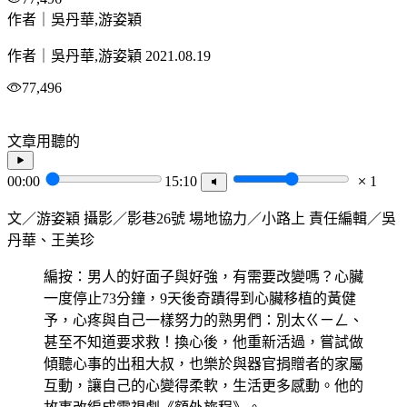
作者｜吳丹華,游姿穎
作者｜吳丹華,游姿穎
2021.08.19
77,496
文章用聽的
00:00
15:10
1
文／游姿穎 攝影／影巷26號 場地協力／小路上 責任編輯／吳
丹華、王美珍
編按：男人的好面子與好強，有需要改變嗎？心臟
一度停止73分鐘，9天後奇蹟得到心臟移植的黃健
予，心疼與自己一樣努力的熟男們：別太ㄍㄧㄥ、
甚至不知道要求救！換心後，他重新活過，嘗試做
傾聽心事的出租大叔，也樂於與器官捐贈者的家屬
互動，讓自己的心變得柔軟，生活更多感動。他的