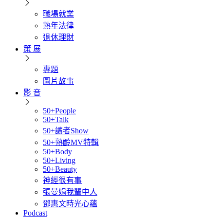
職場就業
熟年法律
退休理財
策 展
專題
圖片故事
影 音
50+People
50+Talk
50+讀者Show
50+熟齡MV特輯
50+Body
50+Living
50+Beauty
神經很有事
張曼娟我輩中人
鄧惠文時光心蘊
Podcast