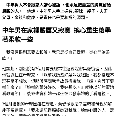
「
中年男人不會跟家人講心裡話
，也永遠把最差的脾氣留給
最親的人
。」他說，中年男人手上握有5顆球，親子、夫妻、
父母、金錢和健康，是責任也是要和解的源頭。
中年男在家裡嚴厲又寂寞 換心重生後學
著柔軟一些
「我沒有很刻意要去和解，就只是從自己做起，從心開始柔
軟。」
他談起，剛出院有3個月需要經常往返醫院密集做復健，因此
他就近住在母親家，「以前我媽煮好菜叫我吃飯，我都愛理不
理甚至不想吃，但那段時間我會故意撒嬌說：『媽，妳等下要
煮什麼？』『妳煮的菜好好吃，我好想吃。』就連以前討厭她
看政論節目，後來也會和她一起坐在沙發牽她的手看電視。」
3個月後他的母親因癌症驟逝，黃健予很慶幸當時和母親和解
能不留遺憾。「我永遠記得臨終她對我說：給你心臟的人一定