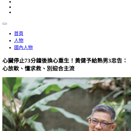
首頁
人物
國內人物
心臟停止73分鐘後換心重生！黃健予給熟男3忠告：
心放軟、懂求救、別迎合主流