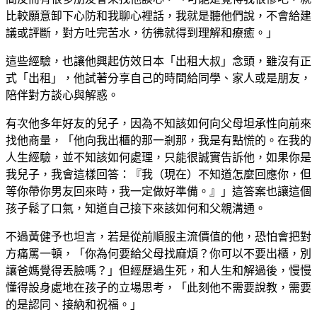
比較願意卸下心防和我聊心裡話，我就是聽他們說，不會給建
議或評斷，對方吐完苦水，彷彿就得到理解和療癒。」
這些經驗，也讓他興起仿效日本「出租大叔」念頭，雖沒有正
式「出租」，他試著分享自己的時間給同學、家人或是朋友，
陪伴對方談心與解惑。
有次他多年好友的兒子，因為不知該如何向父母坦承性向前來
找他商量，「他向我出櫃的那一剎那，我是有點慌的。在我的
人生經驗，並不知該如何處理，只能很誠實告訴他，如果你是
我兒子，我會這樣回答：『我（現在）不知道怎麼回應你，但
等你帶你男友回來時，我一定做好準備。』」這答案也讓這個
孩子鬆了口氣，知道自己接下來該如何和父親溝通。
不過黃健予也坦言，若是從前順服主流價值的他，恐怕會把對
方痛罵一頓，「你為何要給父母找麻煩？你可以不要出櫃，別
讓爸媽覺得丟臉嗎？」但經歷過生死，和人生和解過後，慢慢
懂得設身處地在孩子的立場思考，「此刻他不需要說教，需要
的是認同、接納和祝福。」