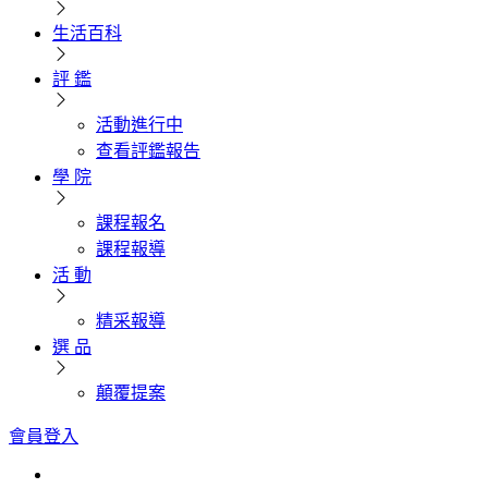
生活百科
評 鑑
活動進行中
查看評鑑報告
學 院
課程報名
課程報導
活 動
精采報導
選 品
顛覆提案
會員登入