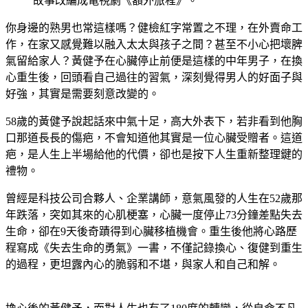
故事改編成電視劇《額外旅程》。
你身邊的熟男也常這樣嗎？健檢紅字常置之不理，在外賣命工
作，在家又感覺難以融入太太與孩子之間？甚至不小心把壞脾
氣留給家人？黃健予在心臟停止前便是這樣的中年男子，在換
心重生後，回頭看自己過往的習氣，深刻覺得男人的好面子與
好強，其實是需要刻意改變的。
58歲的黃健予說起話來中氣十足，高大外表下，若非看到他胸
口那道長長的傷疤，不會知道他其實是一位心臟受贈者。這道
疤，是人生上半場給他的代價，卻也是按下人生重新整理鍵的
禮物。
曾經是科技公司合夥人、企業講師，意氣風發的人生在52歲那
年跌落，突如其來的心肌梗塞，心臟一度停止73分鐘差點失去
生命，卻在9天後奇蹟得到心臟移植機會。重生後他將心路歷
程寫成《失去生命的勇氣》一書，不僅記錄換心、復健到重生
的過程，更坦露內心的脆弱和不堪，與家人和自己和解。