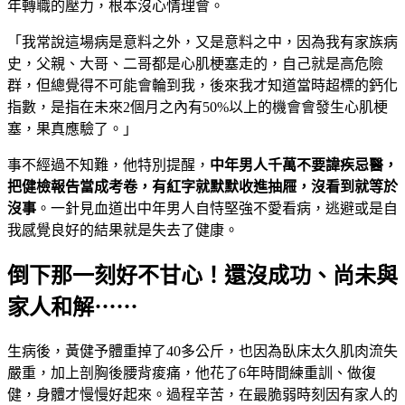
年轉職的壓力，根本沒心情理會。
「我常說這場病是意料之外，又是意料之中，因為我有家族病
史，父親、大哥、二哥都是心肌梗塞走的，自己就是高危險
群，但總覺得不可能會輪到我，後來我才知道當時超標的鈣化
指數，是指在未來2個月之內有50%以上的機會會發生心肌梗
塞，果真應驗了。」
事不經過不知難，他特別提醒，
中年男人千萬不要諱疾忌醫，
把健檢報告當成考卷，有紅字就默默收進抽屜，沒看到就等於
沒事
。一針見血道出中年男人自恃堅強不愛看病，逃避或是自
我感覺良好的結果就是失去了健康。
倒下那一刻好不甘心！還沒成功、尚未與
家人和解⋯⋯
生病後，黃健予體重掉了40多公斤，也因為臥床太久肌肉流失
嚴重，加上剖胸後腰背痠痛，他花了6年時間練重訓、做復
健，身體才慢慢好起來。過程辛苦，在最脆弱時刻因有家人的