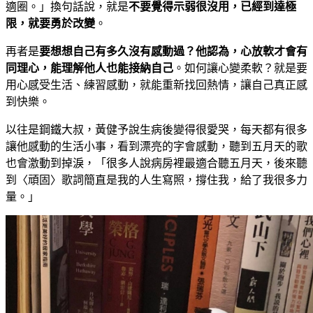
適圈。」換句話說，就是
不要覺得示弱很沒用，已經到達極
限，就要勇於改變
。
再者是
要想想自己有多久沒有感動過？他認為，心放軟才會有
同理心，能理解他人也能接納自己
。如何讓心變柔軟？就是要
用心感受生活、練習感動，就能重新找回熱情，讓自己真正感
到快樂。
以往是鋼鐵大叔，黃健予說生病後變得很愛哭，每天都有很多
讓他感動的生活小事，看到漂亮的字會感動，聽到五月天的歌
也會激動到掉淚，「很多人說病房裡最適合聽五月天，後來聽
到〈頑固〉歌詞簡直是我的人生寫照，撐住我，給了我很多力
量。」