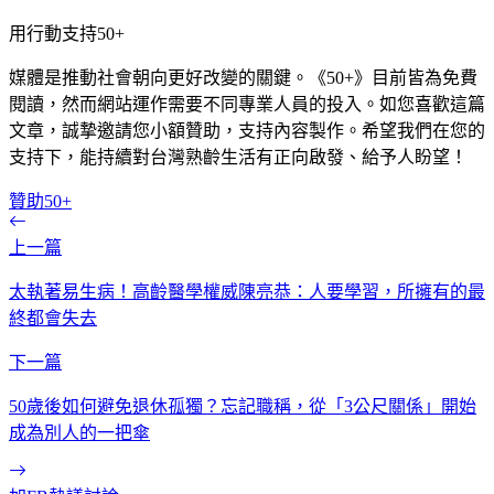
用行動支持50+
媒體是推動社會朝向更好改變的關鍵。《50+》目前皆為免費
閱讀，然而網站運作需要不同專業人員的投入。如您喜歡這篇
文章，誠摯邀請您小額贊助，支持內容製作。希望我們在您的
支持下，能持續對台灣熟齡生活有正向啟發、給予人盼望！
贊助50+
上一篇
太執著易生病！高齡醫學權威陳亮恭：人要學習，所擁有的最
終都會失去
下一篇
50歲後如何避免退休孤獨？忘記職稱，從「3公尺關係」開始
成為別人的一把傘