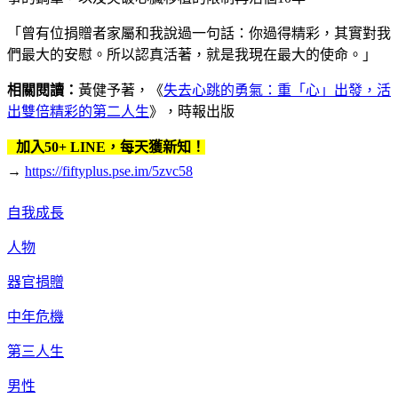
「曾有位捐贈者家屬和我說過一句話：你過得精彩，其實對我
們最大的安慰。所以認真活著，就是我現在最大的使命。」
相關閱讀：
黃健予著，《
失去心跳的勇氣：重「心」出發，活
出雙倍精彩的第二人生
》，時報出版
加入50+ LINE，每天獲新知！
→
https://fiftyplus.pse.im/5zvc58
自我成長
人物
器官捐贈
中年危機
第三人生
男性