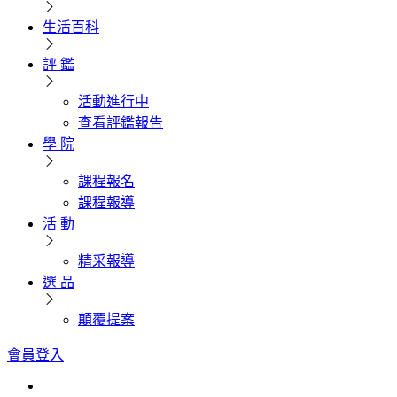
生活百科
評 鑑
活動進行中
查看評鑑報告
學 院
課程報名
課程報導
活 動
精采報導
選 品
顛覆提案
會員登入