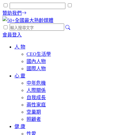
贊助我們
會員登入
人 物
CEO生活學
國內人物
國際人物
心 靈
中年危機
人際關係
自我成長
兩性家庭
空巢期
照顧者
健 康
性愛