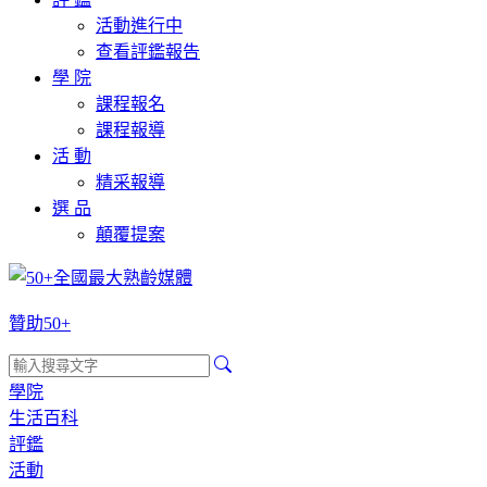
活動進行中
查看評鑑報告
學 院
課程報名
課程報導
活 動
精采報導
選 品
顛覆提案
贊助50+
學院
生活百科
評鑑
活動