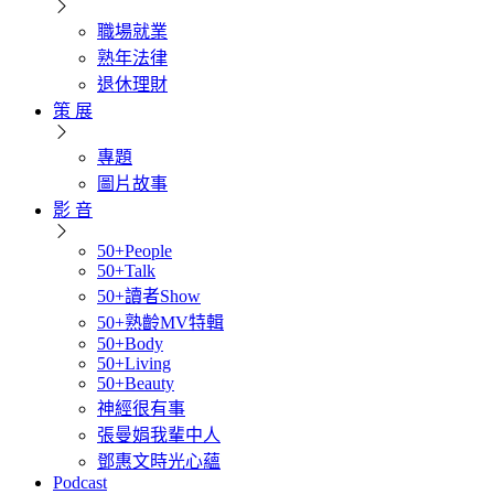
職場就業
熟年法律
退休理財
策 展
專題
圖片故事
影 音
50+People
50+Talk
50+讀者Show
50+熟齡MV特輯
50+Body
50+Living
50+Beauty
神經很有事
張曼娟我輩中人
鄧惠文時光心蘊
Podcast