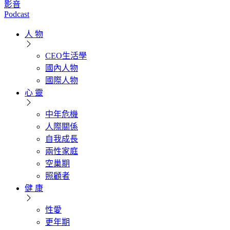
影音
Podcast
人 物
CEO生活學
國內人物
國際人物
心 靈
中年危機
人際關係
自我成長
兩性家庭
空巢期
照顧者
健 康
性愛
更年期