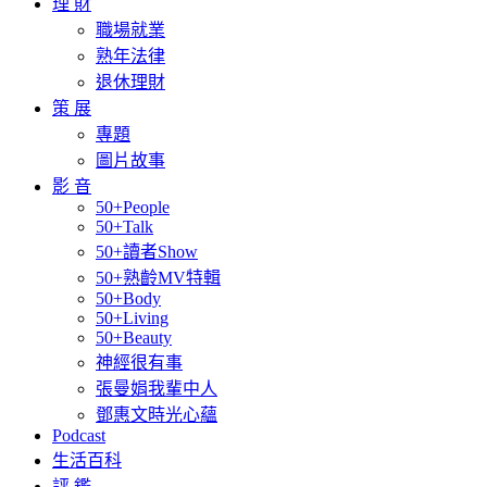
理 財
職場就業
熟年法律
退休理財
策 展
專題
圖片故事
影 音
50+People
50+Talk
50+讀者Show
50+熟齡MV特輯
50+Body
50+Living
50+Beauty
神經很有事
張曼娟我輩中人
鄧惠文時光心蘊
Podcast
生活百科
評 鑑