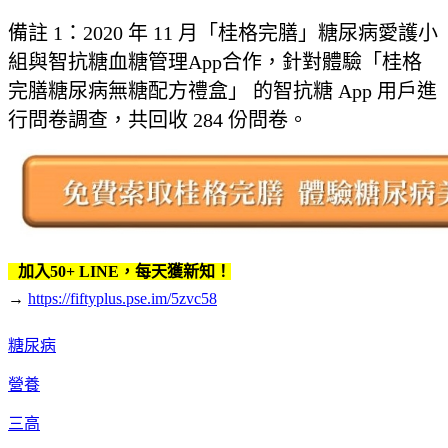
備註 1：2020 年 11 月「桂格完膳」糖尿病愛護小
組與智抗糖血糖管理App合作，針對體驗「桂格
完膳糖尿病無糖配方禮盒」 的智抗糖 App 用戶進
行問卷調查，共回收 284 份問卷。
加入50+ LINE，每天獲新知！
→
https://fiftyplus.pse.im/5zvc58
糖尿病
營養
三高