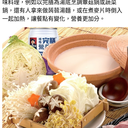
味料理，例如以完膳為湯底烹調蕈菇鍋或蔬菜
鍋，還有人拿來做蒟蒻湯麵，或在煮麥片時倒入
一起加熱，讓餐點有變化，營養更加分。