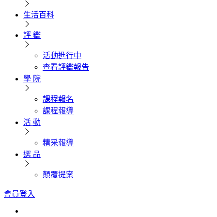
生活百科
評 鑑
活動進行中
查看評鑑報告
學 院
課程報名
課程報導
活 動
精采報導
選 品
顛覆提案
會員登入