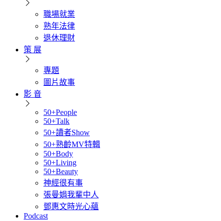
職場就業
熟年法律
退休理財
策 展
專題
圖片故事
影 音
50+People
50+Talk
50+讀者Show
50+熟齡MV特輯
50+Body
50+Living
50+Beauty
神經很有事
張曼娟我輩中人
鄧惠文時光心蘊
Podcast