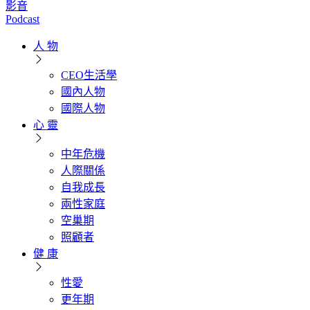
影音
Podcast
人 物
CEO生活學
國內人物
國際人物
心 靈
中年危機
人際關係
自我成長
兩性家庭
空巢期
照顧者
健 康
性愛
更年期