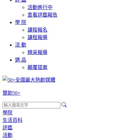
活動進行中
查看評鑑報告
學 院
課程報名
課程報導
活 動
精采報導
選 品
顛覆提案
贊助50+
學院
生活百科
評鑑
活動