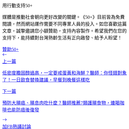
用行動支持50+
媒體是推動社會朝向更好改變的關鍵。《50+》目前皆為免費
閱讀，然而網站運作需要不同專業人員的投入。如您喜歡這篇
文章，誠摯邀請您小額贊助，支持內容製作。希望我們在您的
支持下，能持續對台灣熟齡生活有正向啟發、給予人盼望！
贊助50+
上一篇
低密度膽固醇過高，一定要戒蛋黃和海鮮？醫師：你怪錯對象
了！一日飲食替換建議，早餐到晚餐這樣吃
下一篇
預防大腸癌、腸息肉吃什麼？醫師推薦7類護腸食物，連喝咖
啡也能防癌後復發
加FB熱議討論