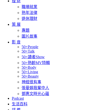
理 財
職場就業
熟年法律
退休理財
策 展
專題
圖片故事
影 音
50+People
50+Talk
50+讀者Show
50+熟齡MV特輯
50+Body
50+Living
50+Beauty
神經很有事
張曼娟我輩中人
鄧惠文時光心蘊
Podcast
生活百科
評 鑑