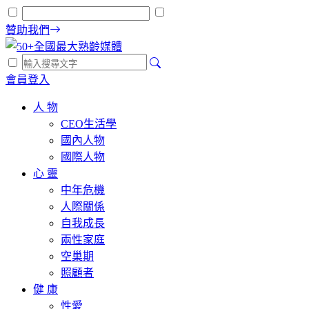
贊助我們
會員登入
人 物
CEO生活學
國內人物
國際人物
心 靈
中年危機
人際關係
自我成長
兩性家庭
空巢期
照顧者
健 康
性愛