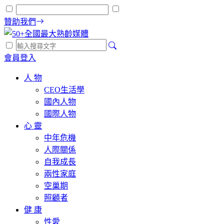
贊助我們
會員登入
人 物
CEO生活學
國內人物
國際人物
心 靈
中年危機
人際關係
自我成長
兩性家庭
空巢期
照顧者
健 康
性愛