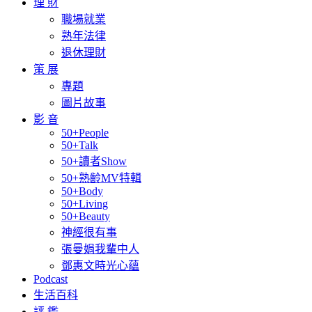
理 財
職場就業
熟年法律
退休理財
策 展
專題
圖片故事
影 音
50+People
50+Talk
50+讀者Show
50+熟齡MV特輯
50+Body
50+Living
50+Beauty
神經很有事
張曼娟我輩中人
鄧惠文時光心蘊
Podcast
生活百科
評 鑑