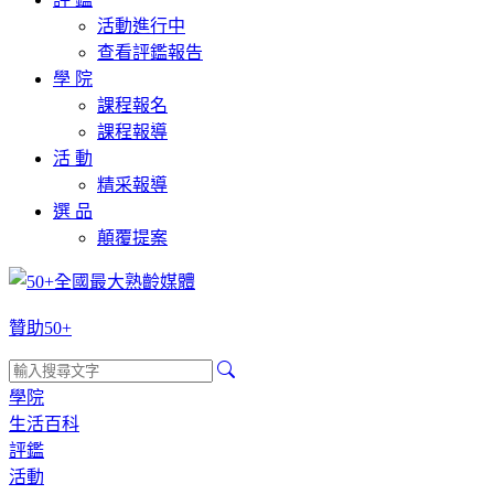
活動進行中
查看評鑑報告
學 院
課程報名
課程報導
活 動
精采報導
選 品
顛覆提案
贊助50+
學院
生活百科
評鑑
活動