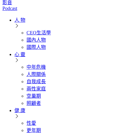
影音
Podcast
人 物
CEO生活學
國內人物
國際人物
心 靈
中年危機
人際關係
自我成長
兩性家庭
空巢期
照顧者
健 康
性愛
更年期