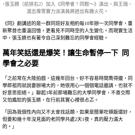
↑張玉嬿（前排右2）加入《同學會！同鞋～》演出，與王琄、
湯志偉等實力派演員將迸出有趣火花。
《同》劇講述的是一群同班好友相約每10年辦一次同學會，重
新聚首也重溫回憶，更看見不同時空的人生變化。而現實生活
中，張玉嬿也有著令自己深刻難忘的同學會經驗。
萬年笑話還是爆笑！讓生命暫停一下 同
學會之必要
「之前常在大陸拍戲，這幾年回台，好不容易時間喬得攏，同
學郎祖筠就說要辦場大的，她很用心一個個電話邀請，也就不
好意思拒絕。」聊起3年前那場難忘的大學同學會，不善交際
又怕尷尬的張玉嬿，在行前其實心裡很忐忑。
「因為我個性內向又不太會找話題，如果是簡單吃頓飯還好，
但要和幾十年沒見面的老同學共處2天1夜，真的壓力滿大
的。」