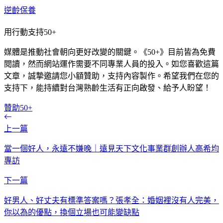
逆齡保養
用行動支持50+
媒體是推動社會朝向更好改變的關鍵。《50+》目前皆為免費
閱讀，然而網站運作需要不同專業人員的投入。如您喜歡這篇
文章，誠摯邀請您小額贊助，支持內容製作。希望我們在您的
支持下，能持續對台灣熟齡生活有正向啟發、給予人盼望！
贊助50+
上一篇
當一個好人，永遠不嫌晚｜遠見天下文化事業群創辦人高希均
專訪
下一篇
好男人、好丈夫有標準答案嗎？張孝全：婚姻裡沒有人完美，
你以為的優點，換個立場也可能變缺點