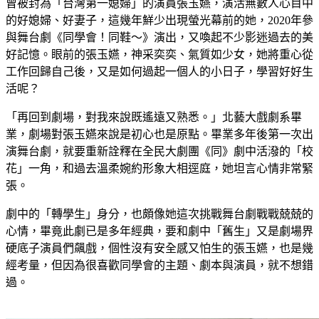
曾被封為「台灣第一媳婦」的演員張玉嬿，演活無數人心目中
的好媳婦、好妻子，這幾年鮮少出現螢光幕前的她，2020年參
與舞台劇《同學會！同鞋～》演出，又喚起不少影迷過去的美
好記憶。眼前的張玉嬿，神采奕奕、氣質如少女，她將重心從
工作回歸自己後，又是如何過起一個人的小日子，學習好好生
活呢？
「再回到劇場，對我來說既遙遠又熟悉。」北藝大戲劇系畢
業，劇場對張玉嬿來說是初心也是原點。畢業多年後第一次出
演舞台劇，就要重新詮釋在全民大劇團《同》劇中活潑的「校
花」一角，和過去溫柔婉約形象大相逕庭，她坦言心情非常緊
張。
劇中的「轉學生」身分，也頗像她這次挑戰舞台劇戰戰兢兢的
心情，畢竟此劇已是多年經典，要和劇中「舊生」又是劇場界
硬底子演員們飆戲，個性沒有安全感又怕生的張玉嬿，也是幾
經考量，但因為很喜歡同學會的主題、劇本與演員，就不想錯
過。