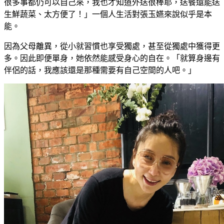
很多事都仍可以自己來，我也才知道外送很棒耶，送餐還能送
生鮮蔬菜、太方便了！」一個人生活對張玉嬿來說似乎是本
能。
因為父母離異，從小就習慣也享受獨處，甚至從獨處中獲得更
多。因此即便單身，她依然能感受身心的自在。「就算身邊有
伴侶的話，我應該還是那種需要有自己空間的人吧。」