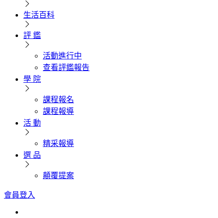
生活百科
評 鑑
活動進行中
查看評鑑報告
學 院
課程報名
課程報導
活 動
精采報導
選 品
顛覆提案
會員登入