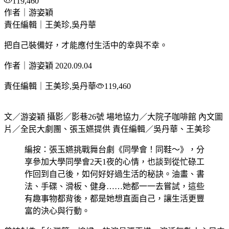
119,460
作者｜游姿穎
責任編輯｜王美珍,吳丹華
把自己裝備好，才能應付生活中的幸與不幸。
作者｜游姿穎
2020.09.04
責任編輯｜王美珍,吳丹華
119,460
文／游姿穎 攝影／影巷26號 場地協力／大院子咖啡館 內文圖
片／全民大劇團、張玉嬿提供 責任編輯／吳丹華、王美珍
編按：張玉嬿挑戰舞台劇《同學會！同鞋～》，分
享參加大學同學會2天1夜的心情，也談到從忙碌工
作回到自己後，如何好好過生活的秘訣。油畫、書
法、手碟、滑板、健身……她都一一去嘗試，這些
有趣事物都背後，都是她想直面自己，讓生活更豐
富的決心與行動。