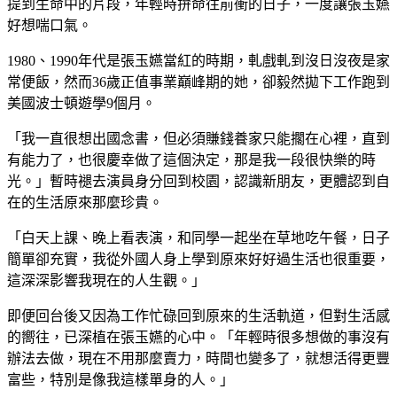
提到生命中的片段，年輕時拚命往前衝的日子，一度讓張玉嬿
好想喘口氣。
1980、1990年代是張玉嬿當紅的時期，軋戲軋到沒日沒夜是家
常便飯，然而36歲正值事業巔峰期的她，卻毅然拋下工作跑到
美國波士頓遊學9個月。
「我一直很想出國念書，但必須賺錢養家只能擱在心裡，直到
有能力了，也很慶幸做了這個決定，那是我一段很快樂的時
光。」暫時褪去演員身分回到校園，認識新朋友，更體認到自
在的生活原來那麼珍貴。
「白天上課、晚上看表演，和同學一起坐在草地吃午餐，日子
簡單卻充實，我從外國人身上學到原來好好過生活也很重要，
這深深影響我現在的人生觀。」
即便回台後又因為工作忙碌回到原來的生活軌道，但對生活感
的嚮往，已深植在張玉嬿的心中。「年輕時很多想做的事沒有
辦法去做，現在不用那麼賣力，時間也變多了，就想活得更豐
富些，特別是像我這樣單身的人。」