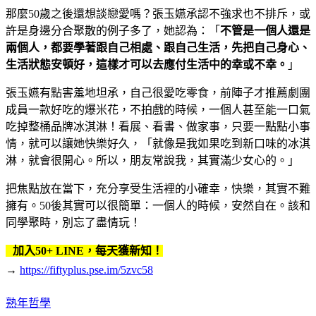
那麼50歲之後還想談戀愛嗎？張玉嬿承認不強求也不排斥，或
許是身邊分合聚散的例子多了，她認為：「
不管是一個人還是
兩個人，都要學著跟自己相處、跟自己生活，先把自己身心、
生活狀態安頓好，這樣才可以去應付生活中的幸或不幸。
」
張玉嬿有點害羞地坦承，自己很愛吃零食，前陣子才推薦劇團
成員一款好吃的爆米花，不拍戲的時候，一個人甚至能一口氣
吃掉整桶品牌冰淇淋！看展、看書、做家事，只要一點點小事
情，就可以讓她快樂好久，「就像是我如果吃到新口味的冰淇
淋，就會很開心。所以，朋友常說我，其實滿少女心的。」
把焦點放在當下，充分享受生活裡的小確幸，快樂，其實不難
擁有。50後其實可以很簡單：一個人的時候，安然自在。該和
同學聚時，別忘了盡情玩！
加入50+ LINE，每天獲新知！
→
https://fiftyplus.pse.im/5zvc58
熟年哲學