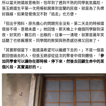
所以當天她還故意晚到，怕早到了遇到不熟的同學氣氛尷尬，
張玉嬿還生平第一次用導航開車到宜蘭的民宿，就是為了先標
好路線，如果發覺情況不對「逃走」也方便。
「但出乎預料，原先擔心的問題完全沒有，第二天走的時候還
很捨不得、意猶未盡。」她回憶，那天晚上十幾個同學聊到深
夜，好笑的、難忘的、出糗的，往事一一湧現，就算是萬年笑
話聽了也依舊爆笑，同學間的默契與熟悉感彷彿又回來了。
「其實那個當下，我還滿希望可以繼續下去的。」不是一個喜
歡回憶過去的人，但張玉嬿卻從這次的聚會中得到體悟，「
參
加同學會可以讓你在那時候，停下來，然後去回顧生命中的某
個片段，其實滿好的。
」