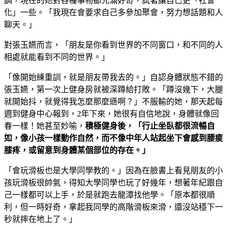
調，現在的她對各種事物都充滿好奇，試著讓自己更「社會
化」一些。「我現在會要求自己多參加聚會，努力想話題和人
聊天。」
對張玉嬿而言，「朋友是你看到世界的不同窗口，和不同的人
相處就能看到不同的世界。」
「像開始練重訓，就是朋友帶我去的。」自認身體狀態不錯的
張玉嬿，第一次上健身房就被深蹲給打敗。「蹲沒幾下，大腿
就開始抖，就覺得我怎麼那麼遜啊？」不服輸的她，那天起每
週到健身中心報到，2年下來，她很有自信地說，身體就像回
春一樣！她甚至妙喻，
積極健身後，「行止坐臥都很流暢自
如，像小孩一樣動作自然，而不像中年人站起坐下會感到腰痠
膝疼，或留意到身體某個部位的存在。」
「會玩滑板也是大學同學教的。」因為在臉書上看見朋友的小
孩玩滑板很帥氣，得知大學同學也玩了好幾年，想著年紀跟自
己一樣都可以上手，於是就跑去龍潭找他學。「原本都很順
利，但一時好奇，拿起我同學的高階滑板來滑，還沒站穩下一
秒就摔在地上了。」