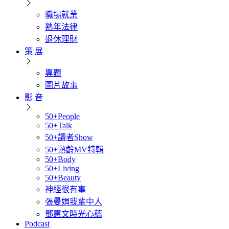
職場就業
熟年法律
退休理財
策 展
專題
圖片故事
影 音
50+People
50+Talk
50+讀者Show
50+熟齡MV特輯
50+Body
50+Living
50+Beauty
神經很有事
張曼娟我輩中人
鄧惠文時光心蘊
Podcast