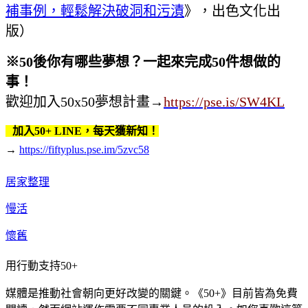
補事例，輕鬆解決破洞和污漬
》，出色文化出
版）
※50後你有哪些夢想？一起來完成50件想做的
事！
歡迎加入50x50夢想計畫
→
https://pse.is/SW4KL
加入50+ LINE，每天獲新知！
→
https://fiftyplus.pse.im/5zvc58
居家整理
慢活
懷舊
用行動支持50+
媒體是推動社會朝向更好改變的關鍵。《50+》目前皆為免費