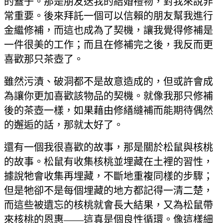
的蓋子。那是朋友送我的結婚禮物，對我來說非
常重要。後來拜託一個可以信賴的朋友幫我進行
金繼修補，而這也成為了契機，讓我覺得修補是
一件很美的工作；而且在修補完之後，我反而更
喜歡那只茶壺了。
雖然污漬、破洞都不是故意造成的，但或許會成
為讓你更加喜歡該物品的契機。就像我那只修補
後的茶壺一樣，如果藉由修繕縫補而能期待偶然
的邂逅的話，那就太好了。
還有一個我很喜歡的故事，那是關於松鼠與核桃
的故事。松鼠有收集核桃並埋藏在土裡的習性，
據說牠會收集再埋藏，不斷地重複同樣的步驟；
但是牠卻不是每個埋藏的地方都記得一清二楚，
而這些被遺忘的核桃就會長大結果，又為松鼠帶
來核桃的恩惠——這真是個良性循環。像這樣細