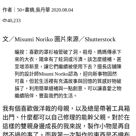
作者｜50+書摘,吳丹華
2020.08.04
40,233
文／Misumi Noriko 圖片來源／Shutterstock
編按：喜歡的罩衫袖管破了洞，祖母、媽媽傳承下
來的大衣、陽傘有了蛀洞或污漬，該怎麼縫補，甚
至增添新意，讓它們繼續被使用下去？擅長店鋪陳
列的設計師Misumi Noriko認為，迎向新事物固然
可喜，但若生活裡有充滿故事與回憶的質感好物破
損了，利用簡單縫補與一點創意，可以讓喜愛之物
繼續陪伴、豐盈我們的生活。
我有個喜歡做洋裁的母親，以及總是帶著工具箱
出門、什麼都可以自己修理的能幹父親。對於在
這樣的雙親身邊成長的我來說，製作小物是再自
然不過的事了。而我第一次製作的東西是不織布