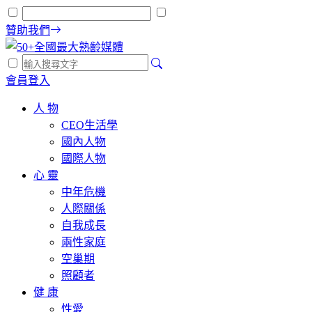
贊助我們
會員登入
人 物
CEO生活學
國內人物
國際人物
心 靈
中年危機
人際關係
自我成長
兩性家庭
空巢期
照顧者
健 康
性愛