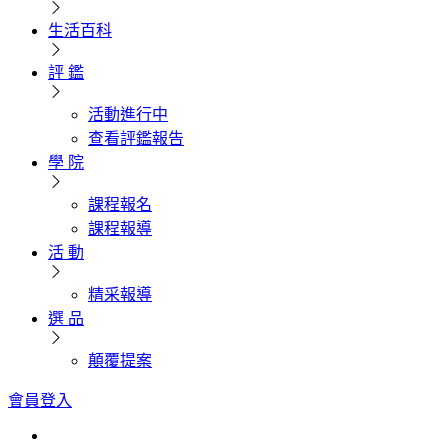
生活百科
評 鑑
活動進行中
查看評鑑報告
學 院
課程報名
課程報導
活 動
精采報導
選 品
顛覆提案
會員登入