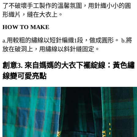
了不破壞手工製作的溫馨氛圍，用針織小小的圓
形織片，縫在大衣上。
HOW TO MAKE
a.用較粗的繡線以短針編織1段，做成圓形。 b.將
放在破洞上，用繡線以斜針縫固定。
創意3. 來自媽媽的大衣下襬綻線：黃色繡
線變可愛亮點