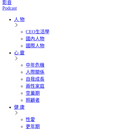
影音
Podcast
人 物
CEO生活學
國內人物
國際人物
心 靈
中年危機
人際關係
自我成長
兩性家庭
空巢期
照顧者
健 康
性愛
更年期