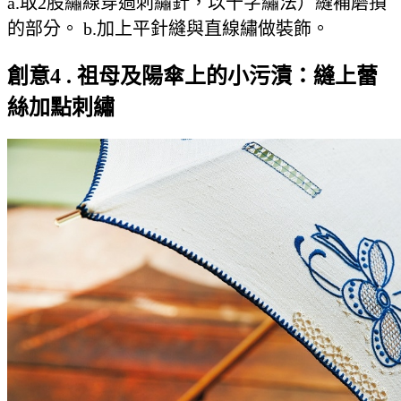
a.取2股繡線穿過刺繡針，以十字繡法）縫補磨損
的部分。 b.加上平針縫與直線繡做裝飾。
創意4 . 祖母及陽傘上的小污漬：縫上蕾
絲加點刺繡