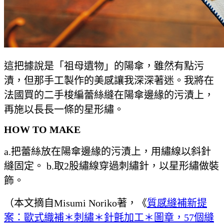
這把據說是「祖母遺物」的陽傘，雖然有點污
漬，但那手工製作的美感讓我深深著迷。我將在
法國買的二手梭編蕾絲縫在陽傘邊緣的污漬上，
再施以長長一條的星形繡。
HOW TO MAKE
a.把蕾絲放在陽傘邊緣的污漬上，用繡線以斜針
縫固定。 b.取2股繡線穿過刺繡針，以星形繡做裝
飾。
（本文摘自Misumi Noriko著，《
質感縫補新提
案：歐式織補＊刺繡＊針氈加工＊圖章，57個縫