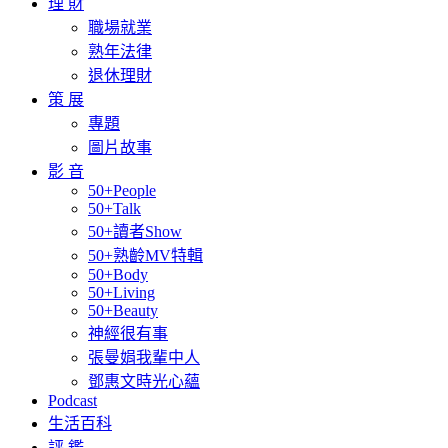
理 財
職場就業
熟年法律
退休理財
策 展
專題
圖片故事
影 音
50+People
50+Talk
50+讀者Show
50+熟齡MV特輯
50+Body
50+Living
50+Beauty
神經很有事
張曼娟我輩中人
鄧惠文時光心蘊
Podcast
生活百科
評 鑑