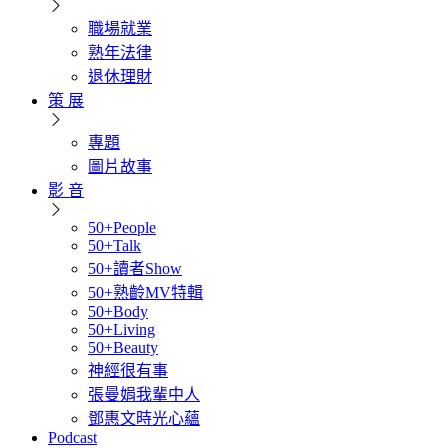
職場就業
熟年法律
退休理財
策 展
專題
圖片故事
影 音
50+People
50+Talk
50+讀者Show
50+熟齡MV特輯
50+Body
50+Living
50+Beauty
神經很有事
張曼娟我輩中人
鄧惠文時光心蘊
Podcast