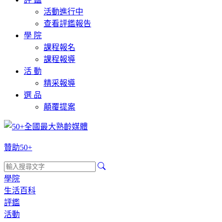
活動進行中
查看評鑑報告
學 院
課程報名
課程報導
活 動
精采報導
選 品
顛覆提案
贊助50+
學院
生活百科
評鑑
活動