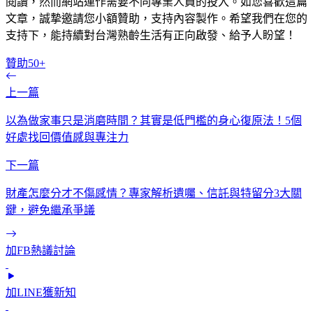
閱讀，然而網站運作需要不同專業人員的投入。如您喜歡這篇
文章，誠摯邀請您小額贊助，支持內容製作。希望我們在您的
支持下，能持續對台灣熟齡生活有正向啟發、給予人盼望！
贊助50+
上一篇
以為做家事只是消磨時間？其實是低門檻的身心復原法！5個
好處找回價值感與專注力
下一篇
財產怎麼分才不傷感情？專家解析遺囑、信託與特留分3大關
鍵，避免繼承爭議
加FB熱議討論
加LINE獲新知