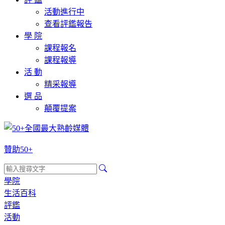
活動進行中
查看評鑑報告
學 院
課程報名
課程報導
活 動
精采報導
選 品
顛覆提案
贊助50+
學院
生活百科
評鑑
活動