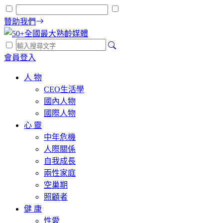
贊助我們
會員登入
人 物
CEO生活學
國內人物
國際人物
心 靈
中年危機
人際關係
自我成長
兩性家庭
空巢期
照顧者
健 康
性愛