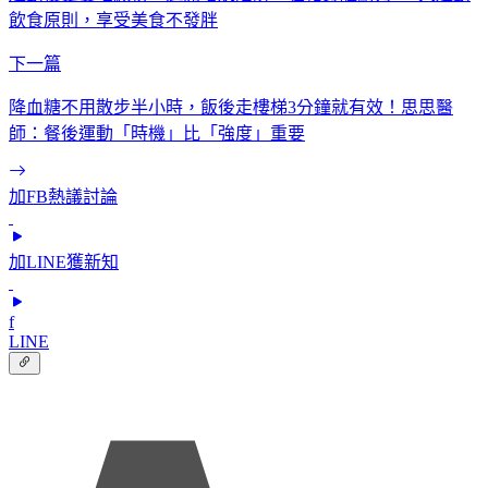
飲食原則，享受美食不發胖
下一篇
降血糖不用散步半小時，飯後走樓梯3分鐘就有效！思思醫
師：餐後運動「時機」比「強度」重要
加FB熱議討論
加LINE獲新知
f
LINE