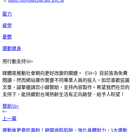
→
https://fiftyplus.pse.im/5zvc58
壓力
疲勞
憂鬱
運動健身
用行動支持50+
媒體是推動社會朝向更好改變的關鍵。《50+》目前皆為免費
閱讀，然而網站運作需要不同專業人員的投入。如您喜歡這篇
文章，誠摯邀請您小額贊助，支持內容製作。希望我們在您的
支持下，能持續對台灣熟齡生活有正向啟發、給予人盼望！
贊助50+
上一篇
運動後更要吃澱粉！避開增肌陷阱、強化身體耐力，5大運動