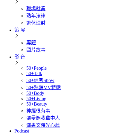
職場就業
熟年法律
退休理財
策 展
專題
圖片故事
影 音
50+People
50+Talk
50+讀者Show
50+熟齡MV特輯
50+Body
50+Living
50+Beauty
神經很有事
張曼娟我輩中人
鄧惠文時光心蘊
Podcast