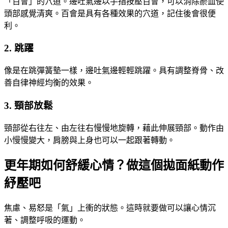
「百會」的穴道。邊吐氣邊以手指按壓百會，可以消除瘀血使
頭部感覺清爽。百會是具有各種效果的穴道，記住後會很便
利。
2. 跳躍
像是在跳彈簧墊一樣，邊吐氣邊輕輕跳躍。具有調整脊骨、改
善自律神經均衡的效果。
3. 頸部放鬆
頸部從右往左、由左往右慢慢地旋轉，藉此伸展頸部。動作由
小慢慢變大，肩膀與上身也可以一起跟著轉動。
更年期如何舒緩心情？做這個拋面紙動作
紓壓吧
焦慮、易怒是「氣」上衝的狀態。這時就要做可以讓心情沉
著、調整呼吸的運動。