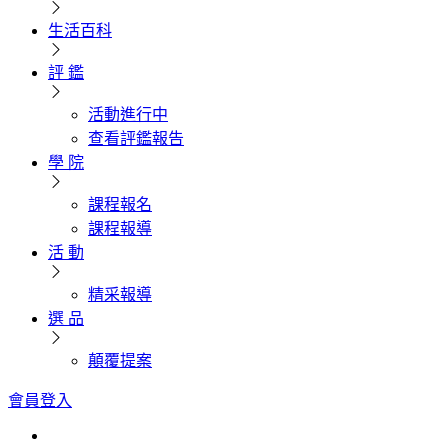
生活百科
評 鑑
活動進行中
查看評鑑報告
學 院
課程報名
課程報導
活 動
精采報導
選 品
顛覆提案
會員登入