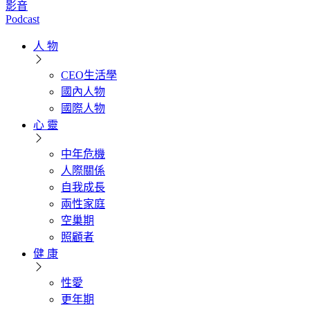
影音
Podcast
人 物
CEO生活學
國內人物
國際人物
心 靈
中年危機
人際關係
自我成長
兩性家庭
空巢期
照顧者
健 康
性愛
更年期