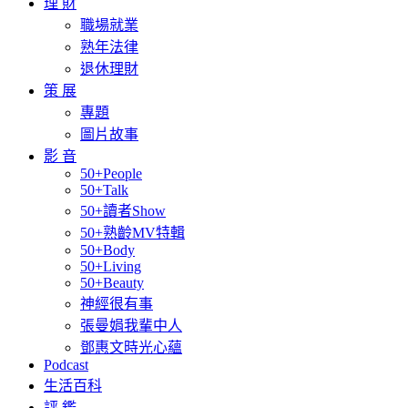
理 財
職場就業
熟年法律
退休理財
策 展
專題
圖片故事
影 音
50+People
50+Talk
50+讀者Show
50+熟齡MV特輯
50+Body
50+Living
50+Beauty
神經很有事
張曼娟我輩中人
鄧惠文時光心蘊
Podcast
生活百科
評 鑑