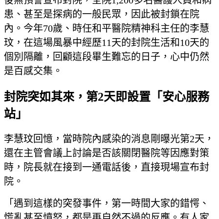
後無預警宣布封院，全院1,200多名醫護人員和病
患、甚至是探病的一般民眾，因此被封鎖在院
內。今年70歲、時任和平醫院精神科主任的李慧
玟，在這場風暴中經歷11天的封院生活和10天的
個別隔離，回顧這段畢生難忘的日子，心中仍然
是百感交集。
封院突如其來，第2天即設置「安心服務
站」
李慧玟回憶，當時院內感染的消息剛曝光第2天，
還在主管會議上討論是否該關閉醫院等因應對策
時，院長就在接到一通電話後，直接現場宣布封
院。
「遇到這樣的突發事件，第一時間大家的錯愕、
慌亂甚至憤怒，都是再自然不過的反應。有人家