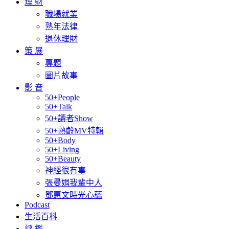
理 財
職場就業
熟年法律
退休理財
策 展
專題
圖片故事
影 音
50+People
50+Talk
50+讀者Show
50+熟齡MV特輯
50+Body
50+Living
50+Beauty
神經很有事
張曼娟我輩中人
鄧惠文時光心蘊
Podcast
生活百科
評 鑑