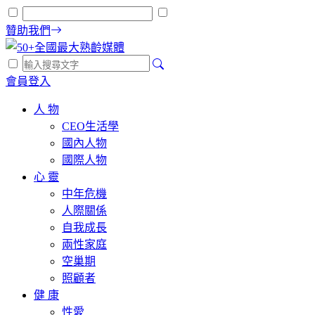
贊助我們
會員登入
人 物
CEO生活學
國內人物
國際人物
心 靈
中年危機
人際關係
自我成長
兩性家庭
空巢期
照顧者
健 康
性愛