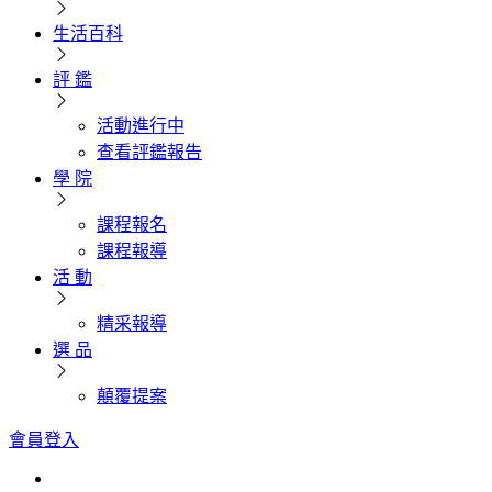
生活百科
評 鑑
活動進行中
查看評鑑報告
學 院
課程報名
課程報導
活 動
精采報導
選 品
顛覆提案
會員登入