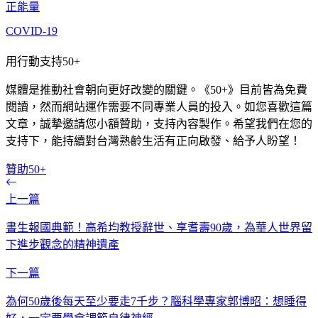
正能量
COVID-19
用行動支持50+
媒體是推動社會朝向更好改變的關鍵。《50+》目前皆為免費
閱讀，然而網站運作需要不同專業人員的投入。如您喜歡這篇
文章，誠摯邀請您小額贊助，支持內容製作。希望我們在您的
支持下，能持續對台灣熟齡生活有正向啟發、給予人盼望！
贊助50+
上一篇
書生報國典範！高希均教授辭世、享耆壽90歲，為華人世界留
下進步觀念的精神遺產
下一篇
為何50歲後每天至少要走7千步？腦科學專家郭博昭：想睡得