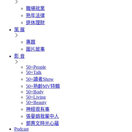
職場就業
熟年法律
退休理財
策 展
專題
圖片故事
影 音
50+People
50+Talk
50+讀者Show
50+熟齡MV特輯
50+Body
50+Living
50+Beauty
神經很有事
張曼娟我輩中人
鄧惠文時光心蘊
Podcast