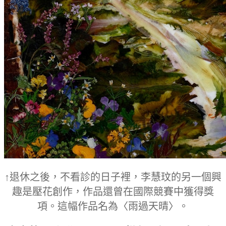
↑退休之後，不看診的日子裡，李慧玟的另一個興
趣是壓花創作，作品還曾在國際競賽中獲得獎
項。這幅作品名為〈雨過天晴〉。