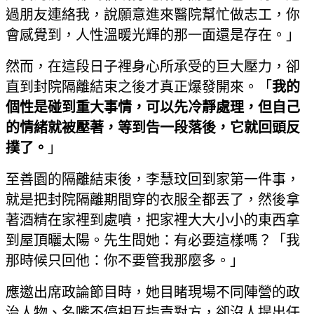
過朋友連絡我，說願意進來醫院幫忙做志工，你
會感覺到，人性溫暖光輝的那一面還是存在。」
然而，在這段日子裡身心所承受的巨大壓力，卻
直到封院隔離結束之後才真正爆發開來。「
我的
個性是碰到重大事情，可以先冷靜處理，但自己
的情緒就被壓著，等到告一段落後，它就回頭反
撲了。
」
至善園的隔離結束後，李慧玟回到家第一件事，
就是把封院隔離期間穿的衣服全都丟了，然後拿
著酒精在家裡到處噴，把家裡大大小小的東西拿
到屋頂曬太陽。先生問她：有必要這樣嗎？「我
那時候只回他：你不要管我那麼多。」
應邀出席政論節目時，她目睹現場不同陣營的政
治人物、名嘴不停相互指責對方，卻沒人提出任