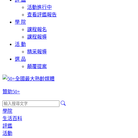
活動進行中
查看評鑑報告
學 院
課程報名
課程報導
活 動
精采報導
選 品
顛覆提案
贊助50+
學院
生活百科
評鑑
活動