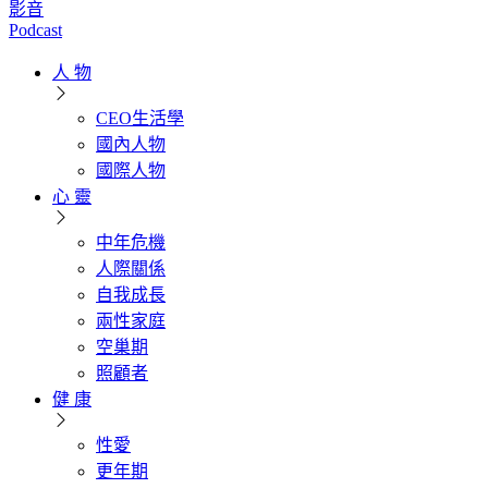
影音
Podcast
人 物
CEO生活學
國內人物
國際人物
心 靈
中年危機
人際關係
自我成長
兩性家庭
空巢期
照顧者
健 康
性愛
更年期