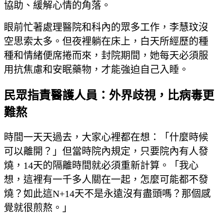
協助、緩解心情的角落。
眼前忙著處理醫院和科內的眾多工作，李慧玟沒
空思索太多。但夜裡躺在床上，白天所經歷的種
種和情緒便席捲而來，封院期間，她每天必須服
用抗焦慮和安眠藥物，才能強迫自己入睡。
民眾指責醫護人員：外界歧視，比病毒更
難熬
時間一天天過去，大家心裡都在想：「什麼時候
可以離開？」但當時院內規定，只要院內有人發
燒，14天的隔離時間就必須重新計算。「我心
想，這裡有一千多人關在一起，怎麼可能都不發
燒？如此這N+14天不是永遠沒有盡頭嗎？那個感
覺就很煎熬。」