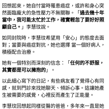
回想起來，她自忖當時罹患癌症，或許和身心突
然面臨龐大的急性壓力不無關聯。「
過去幾十年
當中，我可能太忙於工作，確實輕忽了要好好照
顧自己。
」李慧玟說。
如同封院時，李慧玟希望用「安心」的態度去面
對；當要與癌症對抗，她也選擇 當一個好病人，
積極配合治療。
她有一個特別而深刻的信念：「
任何的不舒服，
其實都是可以擁抱的
」。
以此細心寫下的日記，有些病友看了覺得心有同
感，就到門診來找她聊天、傾訴心事。這讓她產
生被需要的感覺，心裡反而產生了正能量。
李慧玟回想起同樣從醫的爸爸，多年來一直是她