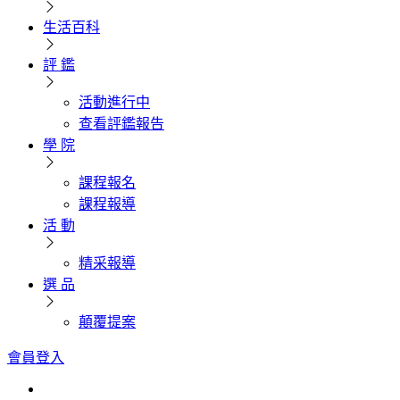
生活百科
評 鑑
活動進行中
查看評鑑報告
學 院
課程報名
課程報導
活 動
精采報導
選 品
顛覆提案
會員登入