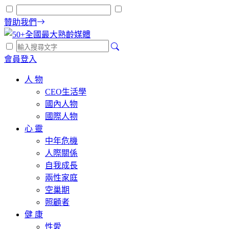
贊助我們
會員登入
人 物
CEO生活學
國內人物
國際人物
心 靈
中年危機
人際關係
自我成長
兩性家庭
空巢期
照顧者
健 康
性愛