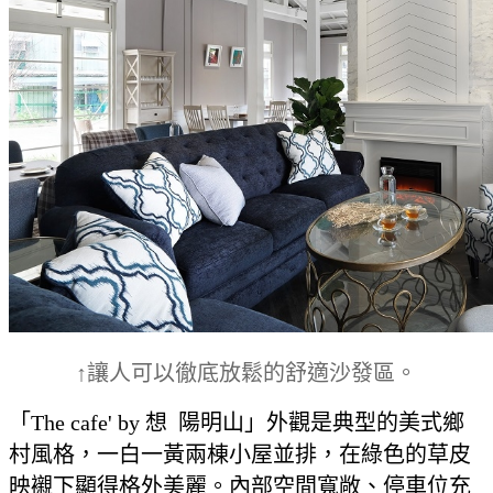
↑讓人可以徹底放鬆的舒適沙發區。
「The cafe' by 想 陽明山」外觀是典型的美式鄉
村風格，一白一黃兩棟小屋並排，在綠色的草皮
映襯下顯得格外美麗。內部空間寬敞、停車位充