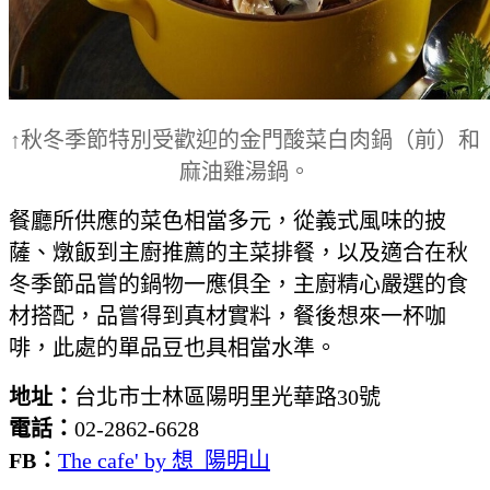
↑秋冬季節特別受歡迎的金門酸菜白肉鍋（前）和
麻油雞湯鍋。
餐廳所供應的菜色相當多元，從義式風味的披
薩、燉飯到主廚推薦的主菜排餐，以及適合在秋
冬季節品嘗的鍋物一應俱全，主廚精心嚴選的食
材搭配，品嘗得到真材實料，餐後想來一杯咖
啡，此處的單品豆也具相當水準。
地址：
台北市士林區陽明里光華路30號
電話：
02-2862-6628
FB：
The cafe' by 想 陽明山