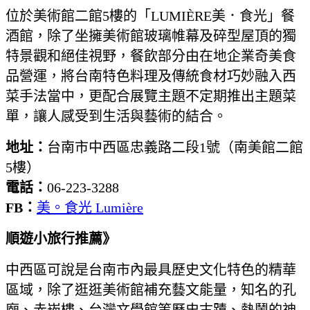
位於美術館二館5樓的「LUMIÈRE美．食光」餐
酒館，除了坐擁美術館玻璃帷幕及碎型屋頂的獨
特景觀和絕佳視野，餐飲部分由在地企業奇美食
品營運，將台南特色料理及傳統食材巧妙融入西
菜手法當中，更配合展覽主題不定期推出主題菜
單，讓人感受到生活與藝術的結合。
地址：
台南市中西區忠義路二段1號（南美館二館
5樓）
電話：
06-223-3288
FB：
美。食光 Lumière
順遊小旅行推薦》
中西區可說是台南市內最具歷史文化特色的精華
區域，除了逛逛美術館補充藝文能量，知名的孔
廟、赤崁樓、台灣文學館等歷史古蹟、熱鬧的神