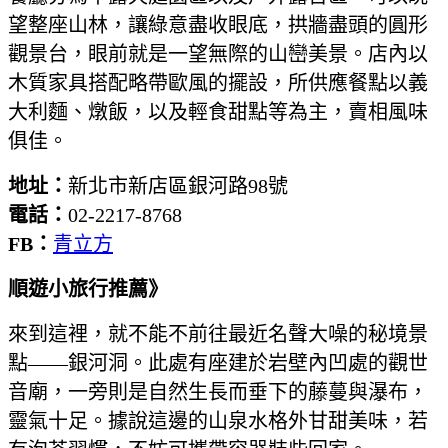
望整座山林，讓綠意盡收眼底，拱牆盡頭的圓形
觀景台，眼前就是一望無際的山巒美景。店內以
木質家具搭配略帶歐風的擺設，所供應餐點以義
大利麵、燉飯，以及輕食甜點等為主，賣相風味
俱佳。
地址：
新北市新店區銀河路98號
電話：
02-2217-8768
FB：
青立方
順遊小旅行推薦》
來到這裡，就不能不前往最近名聲大噪的秘境景
點——銀河洞。此處有座建於岩壁內凹處的觀世
音廟，一旁則是自然生長而垂下的藤蔓與瀑布，
靈氣十足。據說這邊的山泉水格外甘甜美味，若