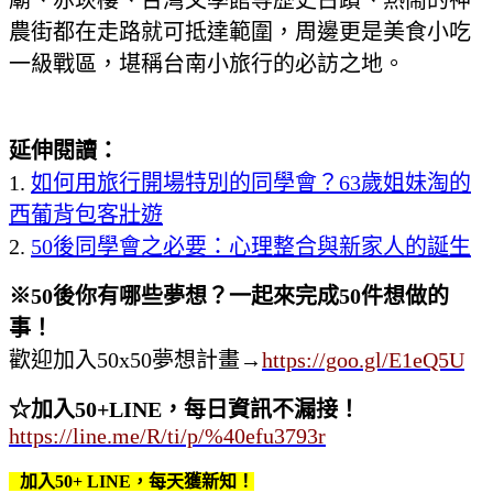
農街都在走路就可抵達範圍，周邊更是美食小吃
一級戰區，堪稱台南小旅行的必訪之地。
延伸閱讀：
1.
如何用旅行開場特別的同學會？63歲姐妹淘的
西葡背包客壯遊
2.
50後同學會之必要：心理整合與新家人的誕生
※
50
後你有哪些夢想？一起來完成
50
件想做的
事！
歡迎加入50x50夢想計畫
→
https://goo.gl/E1eQ5U
☆加入50+LINE，每日資訊不漏接！
https://line.me/R/ti/p/%40efu3793r
加入50+ LINE，每天獲新知！