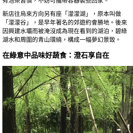
有泡茶習慣，不妨可攜帶容器裝些回家。
新店往烏來方向另有座「濛濛湖」，原本叫做
「濛濛谷」，是早年著名的郊遊約會勝地。後來
因興建水壩而被淹沒成為現在看到的湖泊，碧綠
湖水和周圍的青山環繞，構成一幅夢幻景致。
在綠意中品味好蔬食：澄石享自在