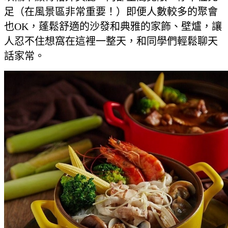
足（在風景區非常重要！）即便人數較多的聚會
也OK，蓬鬆舒適的沙發和典雅的家飾、壁爐，讓
人忍不住想窩在這裡一整天，和同學們輕鬆聊天
話家常。