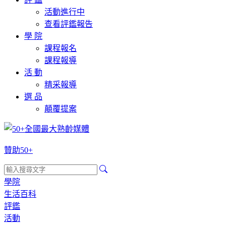
活動進行中
查看評鑑報告
學 院
課程報名
課程報導
活 動
精采報導
選 品
顛覆提案
贊助50+
學院
生活百科
評鑑
活動