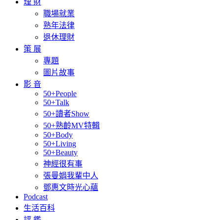
理 財
職場就業
熟年法律
退休理財
策 展
專題
圖片故事
影 音
50+People
50+Talk
50+讀者Show
50+熟齡MV特輯
50+Body
50+Living
50+Beauty
神經很有事
張曼娟我輩中人
鄧惠文時光心蘊
Podcast
生活百科
評 鑑