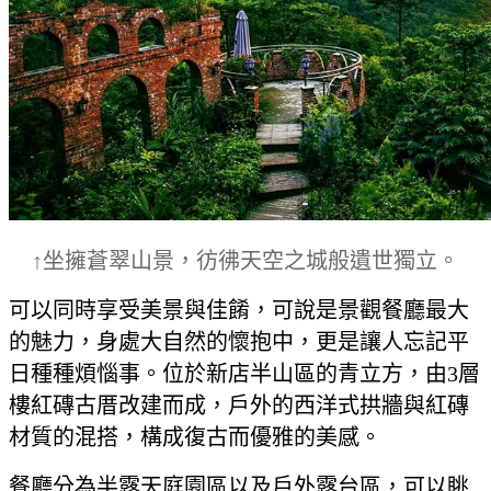
↑坐擁蒼翠山景，彷彿天空之城般遺世獨立。
可以同時享受美景與佳餚，可說是景觀餐廳最大
的魅力，身處大自然的懷抱中，更是讓人忘記平
日種種煩惱事。位於新店半山區的青立方，由3層
樓紅磚古厝改建而成，戶外的西洋式拱牆與紅磚
材質的混搭，構成復古而優雅的美感。
餐廳分為半露天庭園區以及戶外露台區，可以眺