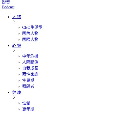
影音
Podcast
人 物
CEO生活學
國內人物
國際人物
心 靈
中年危機
人際關係
自我成長
兩性家庭
空巢期
照顧者
健 康
性愛
更年期