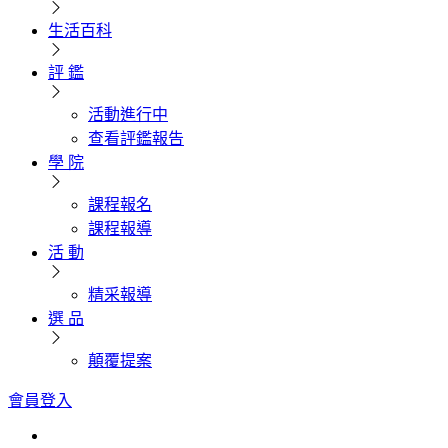
生活百科
評 鑑
活動進行中
查看評鑑報告
學 院
課程報名
課程報導
活 動
精采報導
選 品
顛覆提案
會員登入