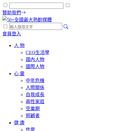
贊助我們
會員登入
人 物
CEO生活學
國內人物
國際人物
心 靈
中年危機
人際關係
自我成長
兩性家庭
空巢期
照顧者
健 康
性愛