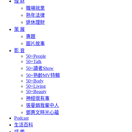
理 財
職場就業
熟年法律
退休理財
策 展
專題
圖片故事
影 音
50+People
50+Talk
50+讀者Show
50+熟齡MV特輯
50+Body
50+Living
50+Beauty
神經很有事
張曼娟我輩中人
鄧惠文時光心蘊
Podcast
生活百科
評 鑑