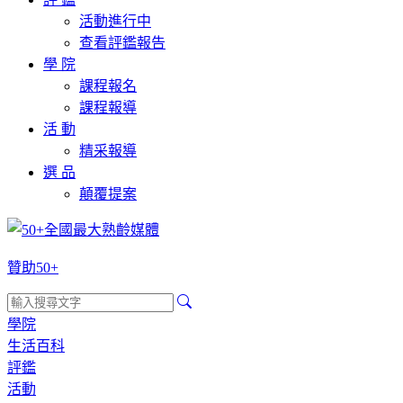
活動進行中
查看評鑑報告
學 院
課程報名
課程報導
活 動
精采報導
選 品
顛覆提案
贊助50+
學院
生活百科
評鑑
活動