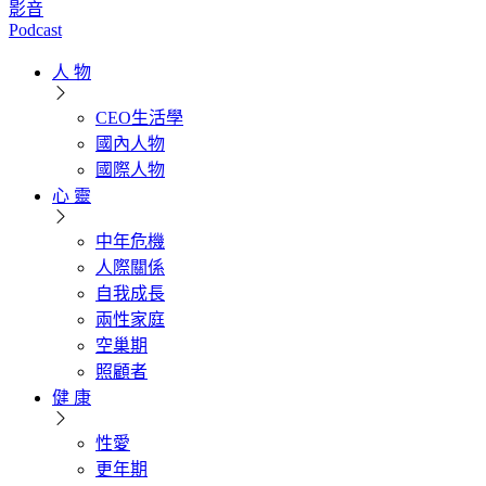
影音
Podcast
人 物
CEO生活學
國內人物
國際人物
心 靈
中年危機
人際關係
自我成長
兩性家庭
空巢期
照顧者
健 康
性愛
更年期