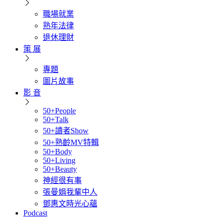
職場就業
熟年法律
退休理財
策 展
專題
圖片故事
影 音
50+People
50+Talk
50+讀者Show
50+熟齡MV特輯
50+Body
50+Living
50+Beauty
神經很有事
張曼娟我輩中人
鄧惠文時光心蘊
Podcast