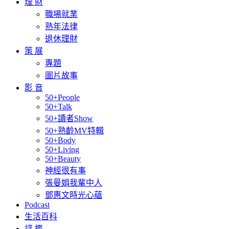
理 財
職場就業
熟年法律
退休理財
策 展
專題
圖片故事
影 音
50+People
50+Talk
50+讀者Show
50+熟齡MV特輯
50+Body
50+Living
50+Beauty
神經很有事
張曼娟我輩中人
鄧惠文時光心蘊
Podcast
生活百科
評 鑑