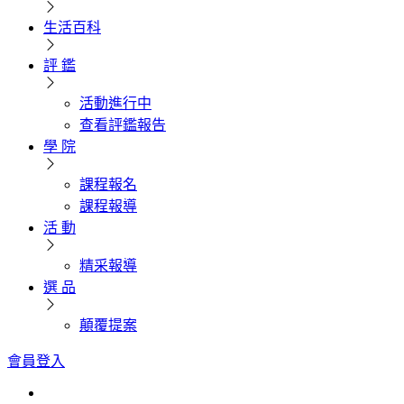
生活百科
評 鑑
活動進行中
查看評鑑報告
學 院
課程報名
課程報導
活 動
精采報導
選 品
顛覆提案
會員登入