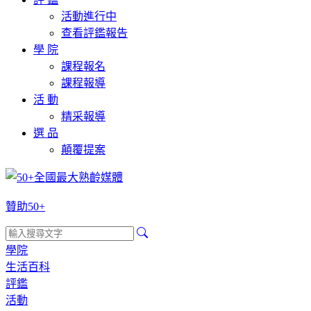
活動進行中
查看評鑑報告
學 院
課程報名
課程報導
活 動
精采報導
選 品
顛覆提案
贊助50+
學院
生活百科
評鑑
活動