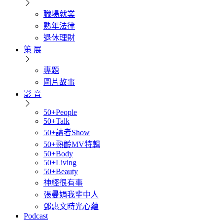
職場就業
熟年法律
退休理財
策 展
專題
圖片故事
影 音
50+People
50+Talk
50+讀者Show
50+熟齡MV特輯
50+Body
50+Living
50+Beauty
神經很有事
張曼娟我輩中人
鄧惠文時光心蘊
Podcast