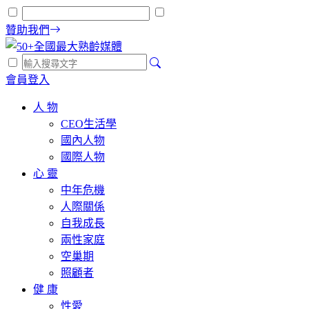
贊助我們
會員登入
人 物
CEO生活學
國內人物
國際人物
心 靈
中年危機
人際關係
自我成長
兩性家庭
空巢期
照顧者
健 康
性愛