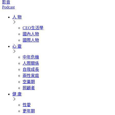
影音
Podcast
人 物
CEO生活學
國內人物
國際人物
心 靈
中年危機
人際關係
自我成長
兩性家庭
空巢期
照顧者
健 康
性愛
更年期