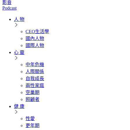
影音
Podcast
人 物
CEO生活學
國內人物
國際人物
心 靈
中年危機
人際關係
自我成長
兩性家庭
空巢期
照顧者
健 康
性愛
更年期