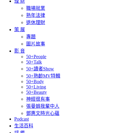
理 財
職場就業
熟年法律
退休理財
策 展
專題
圖片故事
影 音
50+People
50+Talk
50+讀者Show
50+熟齡MV特輯
50+Body
50+Living
50+Beauty
神經很有事
張曼娟我輩中人
鄧惠文時光心蘊
Podcast
生活百科
評 鑑