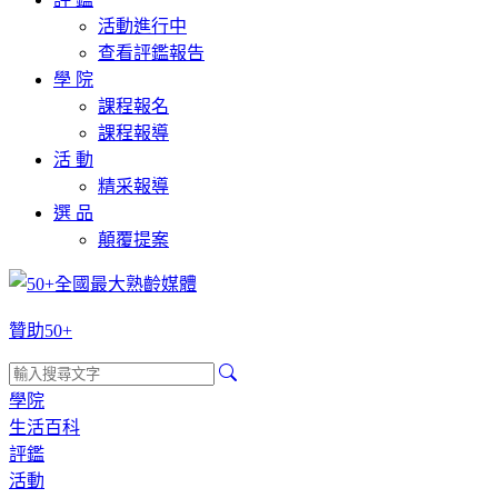
活動進行中
查看評鑑報告
學 院
課程報名
課程報導
活 動
精采報導
選 品
顛覆提案
贊助50+
學院
生活百科
評鑑
活動