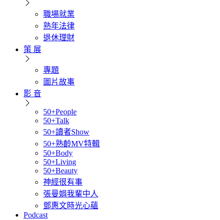
職場就業
熟年法律
退休理財
策 展
專題
圖片故事
影 音
50+People
50+Talk
50+讀者Show
50+熟齡MV特輯
50+Body
50+Living
50+Beauty
神經很有事
張曼娟我輩中人
鄧惠文時光心蘊
Podcast