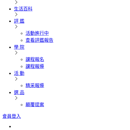
生活百科
評 鑑
活動進行中
查看評鑑報告
學 院
課程報名
課程報導
活 動
精采報導
選 品
顛覆提案
會員登入