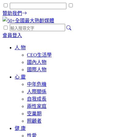
贊助我們
會員登入
人 物
CEO生活學
國內人物
國際人物
心 靈
中年危機
人際關係
自我成長
兩性家庭
空巢期
照顧者
健 康
性愛