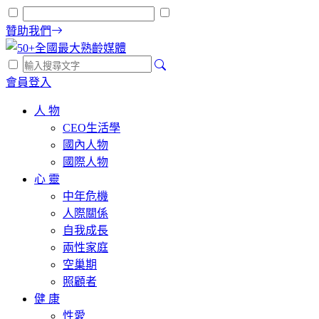
贊助我們
會員登入
人 物
CEO生活學
國內人物
國際人物
心 靈
中年危機
人際關係
自我成長
兩性家庭
空巢期
照顧者
健 康
性愛