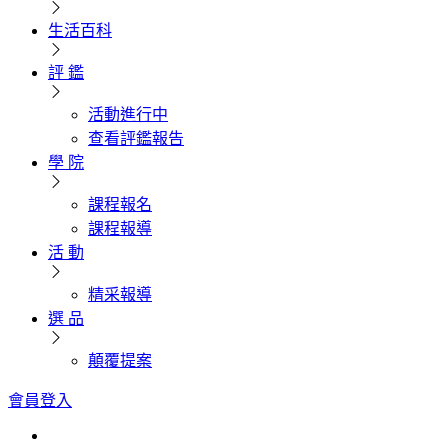
生活百科
評 鑑
活動進行中
查看評鑑報告
學 院
課程報名
課程報導
活 動
精采報導
選 品
顛覆提案
會員登入