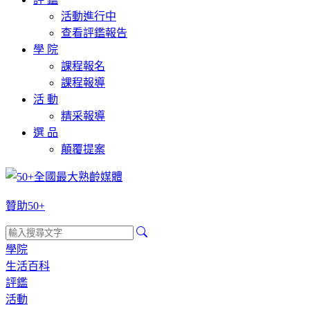
活動進行中
查看評鑑報告
學 院
課程報名
課程報導
活 動
精采報導
選 品
顛覆提案
贊助50+
學院
生活百科
評鑑
活動