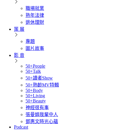
職場就業
熟年法律
退休理財
策 展
專題
圖片故事
影 音
50+People
50+Talk
50+讀者Show
50+熟齡MV特輯
50+Body
50+Living
50+Beauty
神經很有事
張曼娟我輩中人
鄧惠文時光心蘊
Podcast