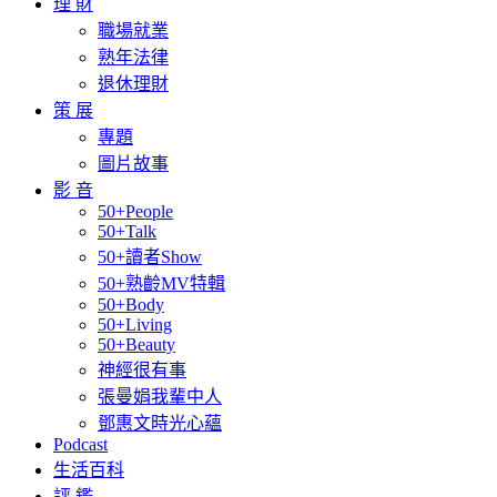
理 財
職場就業
熟年法律
退休理財
策 展
專題
圖片故事
影 音
50+People
50+Talk
50+讀者Show
50+熟齡MV特輯
50+Body
50+Living
50+Beauty
神經很有事
張曼娟我輩中人
鄧惠文時光心蘊
Podcast
生活百科
評 鑑