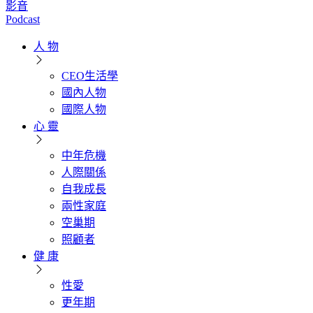
影音
Podcast
人 物
CEO生活學
國內人物
國際人物
心 靈
中年危機
人際關係
自我成長
兩性家庭
空巢期
照顧者
健 康
性愛
更年期