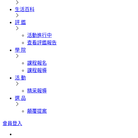
生活百科
評 鑑
活動進行中
查看評鑑報告
學 院
課程報名
課程報導
活 動
精采報導
選 品
顛覆提案
會員登入