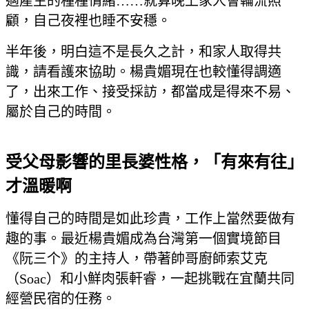
適產生的種種情緒……就算晚上家人會輪流照
顧，自己夜裡也睡不安穩。
半年後，明白這不是長久之計，和家人取得共
識，請看護來協助。楊貴媚現在也較懂得調適
了，出來工作、接受採訪，都當成是得來不易、
屬於自己的時間。
受父母影響的里長婆性格，「有來有往」
才溫暖啊
懂得自己的時間是如此珍貴，工作上當然要做有
趣的事。最近楊貴媚成為台灣第一個實境節目
《阮三个》的主持人，帶著帥哥廚師索艾克
（Soac）和小鮮肉張軒睿，一起挑戰在宜蘭共同
經營民宿的任務。