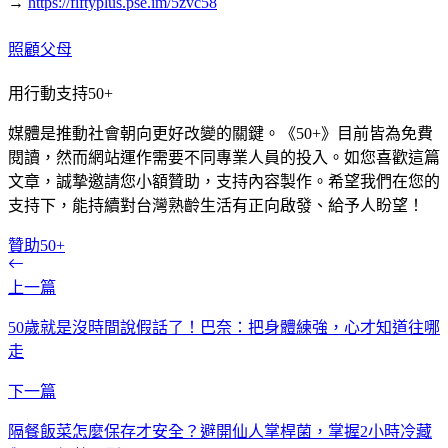
→
https://fiftyplus.pse.im/5zvc58
照顧父母
用行動支持50+
媒體是推動社會朝向更好改變的關鍵。《50+》目前皆為免費
閱讀，然而網站運作需要不同專業人員的投入。如您喜歡這篇
文章，誠摯邀請您小額贊助，支持內容製作。希望我們在您的
支持下，能持續對台灣熟齡生活有正向啟發、給予人盼望！
贊助50+
上一篇
50歲就是沒時間說假話了！巴奈：把身體練強，心才知道往哪
走
下一篇
隔餐飯菜怎麼保存才安全？避開仙人掌桿菌，掌握2小時冷藏