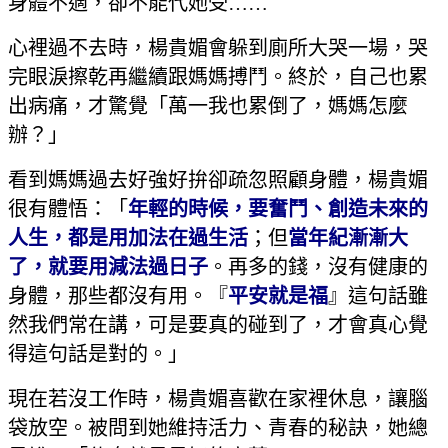
身體不適，卻不能代她受……
心裡過不去時，楊貴媚會躲到廁所大哭一場，哭
完眼淚擦乾再繼續跟媽媽搏鬥。終於，自己也累
出病痛，才驚覺「萬一我也累倒了，媽媽怎麼
辦？」
看到媽媽過去好強好拚卻疏忽照顧身體，楊貴媚
很有體悟：「
年輕的時候，要奮鬥、創造未來的
人生，都是用加法在過生活
；但
當年紀漸漸大
了，就要用減法過日子
。再多的錢，沒有健康的
身體，那些都沒有用。『
平安就是福
』這句話雖
然我們常在講，可是要真的碰到了，才會真心覺
得這句話是對的。」
現在若沒工作時，楊貴媚喜歡在家裡休息，讓腦
袋放空。被問到她維持活力、青春的秘訣，她總