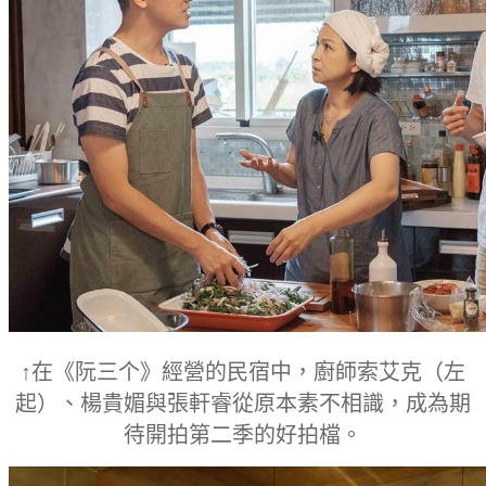
↑在《阮三个》經營的民宿中，廚師索艾克（左
起）、楊貴媚與張軒睿從原本素不相識，成為期
待開拍第二季的好拍檔。