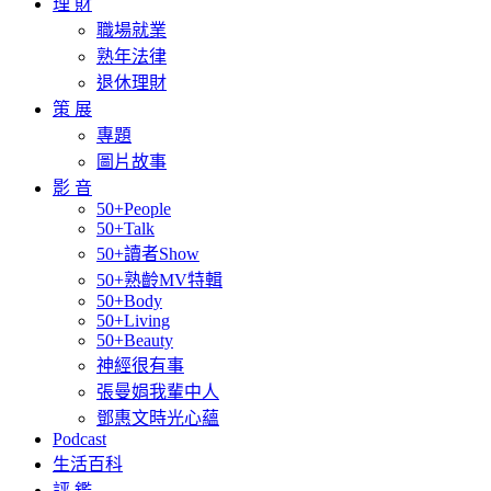
理 財
職場就業
熟年法律
退休理財
策 展
專題
圖片故事
影 音
50+People
50+Talk
50+讀者Show
50+熟齡MV特輯
50+Body
50+Living
50+Beauty
神經很有事
張曼娟我輩中人
鄧惠文時光心蘊
Podcast
生活百科
評 鑑