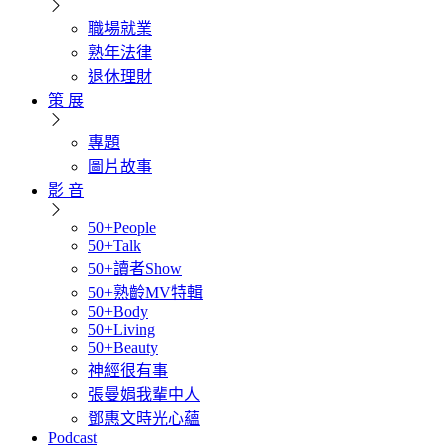
職場就業
熟年法律
退休理財
策 展
專題
圖片故事
影 音
50+People
50+Talk
50+讀者Show
50+熟齡MV特輯
50+Body
50+Living
50+Beauty
神經很有事
張曼娟我輩中人
鄧惠文時光心蘊
Podcast