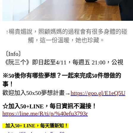
↑楊貴媚說，照顧媽媽的過程會有很多身體的碰
觸，這一份溫暖，她也珍藏。
〔Info〕
《阮三个》即日起至4/11，每週五 21:00，公視
※
50
後你有哪些夢想？一起來完成
50
件想做的
事！
歡迎加入50x50夢想計畫
→
https://goo.gl/E1eQ5U
☆加入50+LINE，每日資訊不漏接！
https://line.me/R/ti/p/%40efu3793r
加入50+ LINE，每天獲新知！