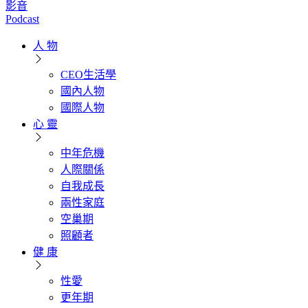
影音
Podcast
人 物
CEO生活學
國內人物
國際人物
心 靈
中年危機
人際關係
自我成長
兩性家庭
空巢期
照顧者
健 康
性愛
更年期