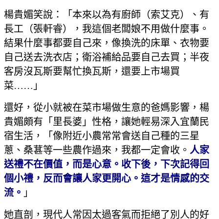
楊貴媚笑說：「本來以為有廚師（索艾克）、有
長工（張軒睿），我這個老闆娘不用做什麼事。
結果什麼事都要自己來，像換洗的床單、衣物要
自己送去洗衣店；衛浴補給品要自己去買；半夜
客房沒瓦斯要幫忙換瓦斯，還要上市場買
菜……」
還好，從小就被在菜市場做生意的爸媽影響，楊
貴媚頗有「里長婆」性格，讓她輕易深入宜蘭民
宿生活，「像附近小農常常會送自己種的三星
蔥、桑葚等一些農作過來，我都一定會收。
人家
送禮不在價值，而是心意。收下後，下次記得回
個小禮，反而會讓人家更開心。這才是情感的交
流。
」
她直剖，現代人常因太過客氣而拒絕了別人的好