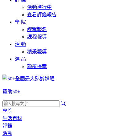
活動進行中
查看評鑑報告
學 院
課程報名
課程報導
活 動
精采報導
選 品
顛覆提案
贊助50+
學院
生活百科
評鑑
活動