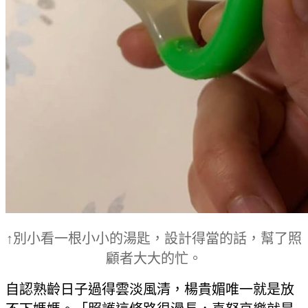
↑別小看一根小小的湯匙，設計得當的話，幫了照
顧者大大的忙。
自認熟齡日子過得雲淡風清，楊貴媚唯一就是放