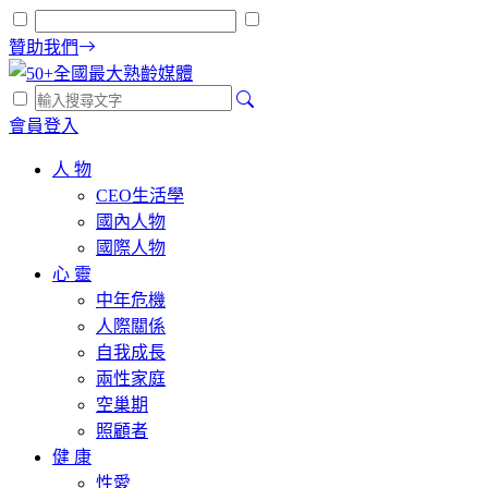
贊助我們
會員登入
人 物
CEO生活學
國內人物
國際人物
心 靈
中年危機
人際關係
自我成長
兩性家庭
空巢期
照顧者
健 康
性愛