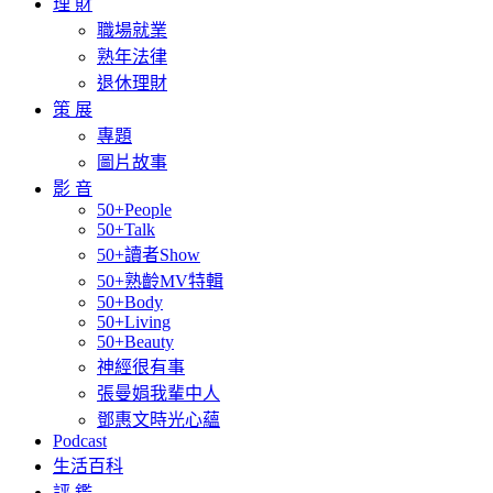
理 財
職場就業
熟年法律
退休理財
策 展
專題
圖片故事
影 音
50+People
50+Talk
50+讀者Show
50+熟齡MV特輯
50+Body
50+Living
50+Beauty
神經很有事
張曼娟我輩中人
鄧惠文時光心蘊
Podcast
生活百科
評 鑑