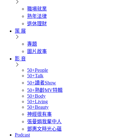
職場就業
熟年法律
退休理財
策 展
專題
圖片故事
影 音
50+People
50+Talk
50+讀者Show
50+熟齡MV特輯
50+Body
50+Living
50+Beauty
神經很有事
張曼娟我輩中人
鄧惠文時光心蘊
Podcast