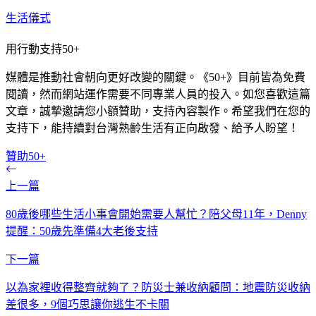
生活儀式
用行動支持50+
媒體是推動社會朝向更好改變的關鍵。《50+》目前皆為免費
閱讀，然而網站運作需要不同專業人員的投入。如您喜歡這篇
文章，誠摯邀請您小額贊助，支持內容製作。希望我們在您的
支持下，能持續對台灣熟齡生活有正向啟發、給予人盼望！
贊助50+
上一篇
80歲後哪些生活小事會開始需要人幫忙？陪父母11年，Denny
提醒：50歲先準備4大老後支持
下一篇
以為家裡收得整齊就夠了？防災士兼收納顧問：地震防災收納
差很多，9個巧思讓你逃生不卡關