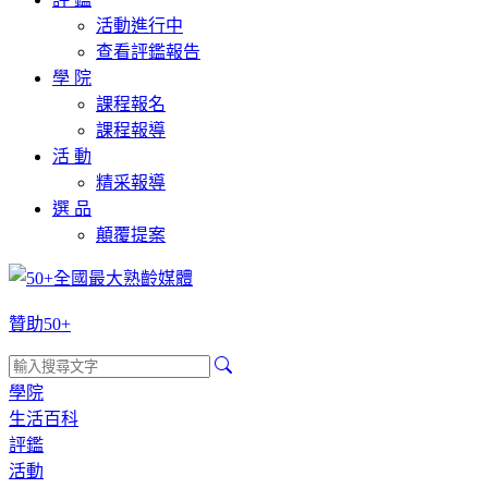
活動進行中
查看評鑑報告
學 院
課程報名
課程報導
活 動
精采報導
選 品
顛覆提案
贊助50+
學院
生活百科
評鑑
活動