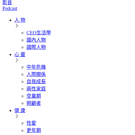
影音
Podcast
人 物
CEO生活學
國內人物
國際人物
心 靈
中年危機
人際關係
自我成長
兩性家庭
空巢期
照顧者
健 康
性愛
更年期