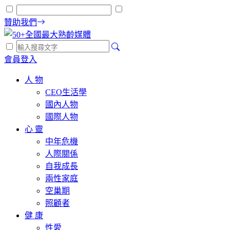
贊助我們
會員登入
人 物
CEO生活學
國內人物
國際人物
心 靈
中年危機
人際關係
自我成長
兩性家庭
空巢期
照顧者
健 康
性愛