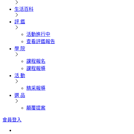
生活百科
評 鑑
活動進行中
查看評鑑報告
學 院
課程報名
課程報導
活 動
精采報導
選 品
顛覆提案
會員登入