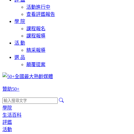
活動進行中
查看評鑑報告
學 院
課程報名
課程報導
活 動
精采報導
選 品
顛覆提案
贊助50+
學院
生活百科
評鑑
活動