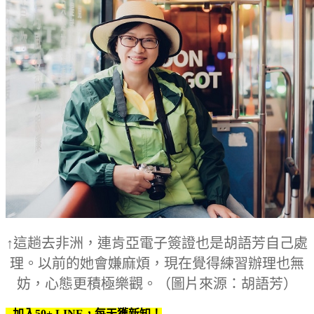
↑這趟去非洲，連肯亞電子簽證也是胡語芳自己處
理。以前的她會嫌麻煩，現在覺得練習辦理也無
妨，心態更積極樂觀。（圖片來源：胡語芳）
加入50+ LINE，每天獲新知！