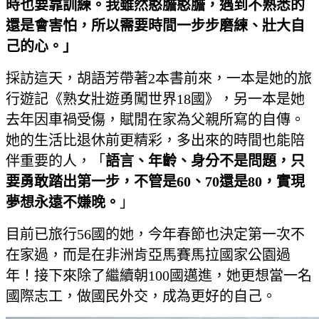
時也要靠訓練。我雖然憨膽憨膽，遇到不熟悉的
還是會害怕，所以需要時間一步步磨練、壯大自
己的心。」
採訪這天，胡語芳帶著2本書前來，一本是她的旅
行遊記《熟女壯遊勇闖世界18國》，另一本是她
去年因車禍受傷，賦閒在家為父親所寫的自傳。
她的生活比退休前更精彩，多出來的時間也能陪
伴重要的人，「
語言、年齡、身分不是問題，只
要勇敢踏出第一步，不管是60
、70
還是80，實現
夢想永遠不嫌晚。
」
目前已旅行56國的她，今年春節也決定第一次不
在家過，而是在非洲肯亞馬賽馬拉國家公園過
年！接下來除了繼續朝100國邁進，她更想當一名
國際志工，做國民外交，成為更好的自己。