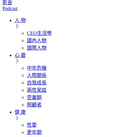
影音
Podcast
人 物
CEO生活學
國內人物
國際人物
心 靈
中年危機
人際關係
自我成長
兩性家庭
空巢期
照顧者
健 康
性愛
更年期