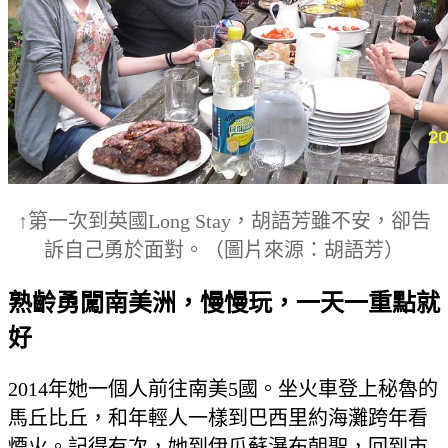
↑第一次到英國Long Stay，胡語芳雖不安，卻告
訴自己勇於面對。（圖片來源：胡語芳）
熟齡勇闖南美洲，慢慢玩，一天一重點就
好
2014年她一個人前往南美5國。坐火車登上秘魯的
馬丘比丘，和年輕人一樣到巴西里約海灘跨年看
煙火。記得有次，她到伊瓜蘇瀑布朝聖，回到市