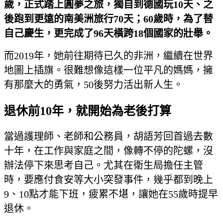
歲，正式踏上圓夢之旅，獨自到德國玩10
天、之
後跑到更遠的南美洲旅行70
天；60
歲時，為了替
自己慶生，更完成了96
天橫跨18
個國家的壯舉。
而2019年，她前往期待已久的非洲，繼續在世界
地圖上插旗。很難想像這樣一位平凡的媽媽，擁
有那麼大的勇氣，50後努力活出新人生。
退休前10年，就開始為老後打算
當過護理師、老師和公務員，胡語芳回首過去數
十年，在工作與家庭之間，像轉不停的陀螺，沒
辦法停下來思考自己。尤其在衛生局擔任主管
時，要應付食安等大小突發事件，幾乎都到晚上
9、10點才能下班，疲累不堪，讓她在55歲時提早
退休。