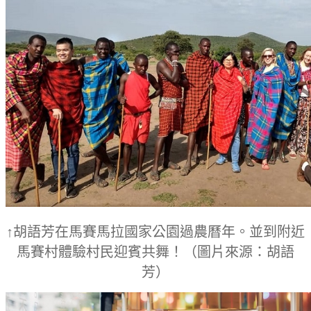
↑胡語芳在馬賽馬拉國家公園過農曆年。並到附近
馬賽村體驗村民迎賓共舞！
（圖片來源：胡語
芳）