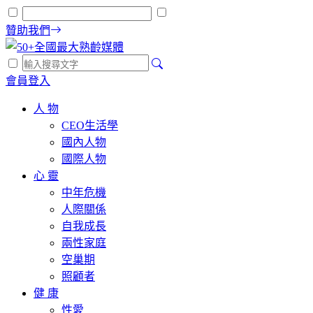
贊助我們
會員登入
人 物
CEO生活學
國內人物
國際人物
心 靈
中年危機
人際關係
自我成長
兩性家庭
空巢期
照顧者
健 康
性愛