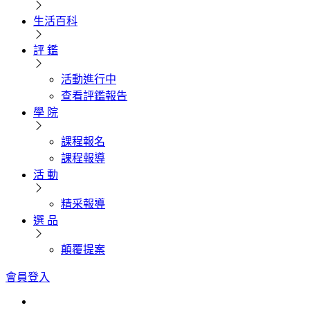
生活百科
評 鑑
活動進行中
查看評鑑報告
學 院
課程報名
課程報導
活 動
精采報導
選 品
顛覆提案
會員登入