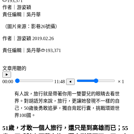
193,371
作者｜游姿穎
責任編輯｜吳丹華
（圖片來源：影巷26號攝）
作者｜游姿穎
2019.02.26
責任編輯｜吳丹華
193,371
文章用聽的
00:00
11:48
1
有人說，旅行就是帶著你用一雙嬰兒的眼睛去看世
界。對胡語芳來說，旅行，更讓她發現不一樣的自
己，50歲後勇敢追夢，獨自背起行囊，挑戰環遊世
界100國。
51
歲，才敢一個人旅行，還只是到高雄而已；55