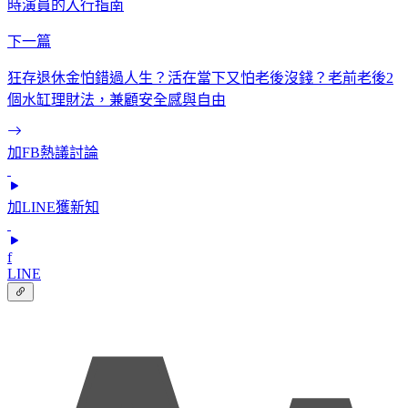
時演員的入行指南
下一篇
狂存退休金怕錯過人生？活在當下又怕老後沒錢？老前老後2
個水缸理財法，兼顧安全感與自由
加FB熱議討論
加LINE獲新知
f
LINE