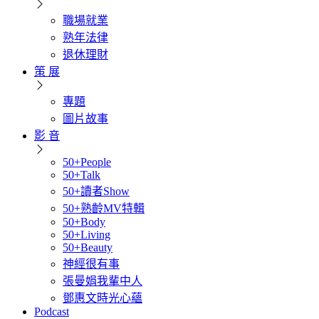
職場就業
熟年法律
退休理財
策 展
專題
圖片故事
影 音
50+People
50+Talk
50+讀者Show
50+熟齡MV特輯
50+Body
50+Living
50+Beauty
神經很有事
張曼娟我輩中人
鄧惠文時光心蘊
Podcast