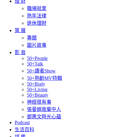
理 財
職場就業
熟年法律
退休理財
策 展
專題
圖片故事
影 音
50+People
50+Talk
50+讀者Show
50+熟齡MV特輯
50+Body
50+Living
50+Beauty
神經很有事
張曼娟我輩中人
鄧惠文時光心蘊
Podcast
生活百科
評 鑑