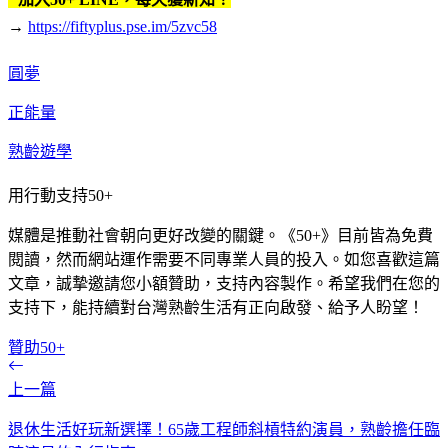
→
https://fiftyplus.pse.im/5zvc58
圓夢
正能量
熟齡遊學
用行動支持50+
媒體是推動社會朝向更好改變的關鍵。《50+》目前皆為免費
閱讀，然而網站運作需要不同專業人員的投入。如您喜歡這篇
文章，誠摯邀請您小額贊助，支持內容製作。希望我們在您的
支持下，能持續對台灣熟齡生活有正向啟發、給予人盼望！
贊助50+
上一篇
退休生活好玩新選擇！65歲工程師斜槓特約演員，熟齡擔任臨