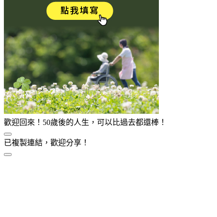
歡迎回來！50歲後的人生，可以比過去都還棒！
已複製連結，歡迎分享！