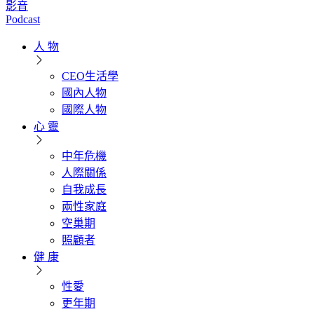
影音
Podcast
人 物
CEO生活學
國內人物
國際人物
心 靈
中年危機
人際關係
自我成長
兩性家庭
空巢期
照顧者
健 康
性愛
更年期