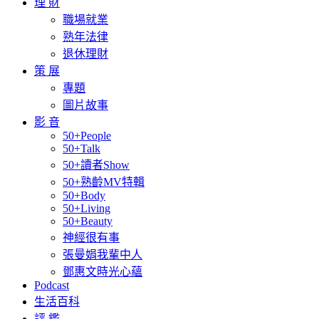
理 財
職場就業
熟年法律
退休理財
策 展
專題
圖片故事
影 音
50+People
50+Talk
50+讀者Show
50+熟齡MV特輯
50+Body
50+Living
50+Beauty
神經很有事
張曼娟我輩中人
鄧惠文時光心蘊
Podcast
生活百科
評 鑑