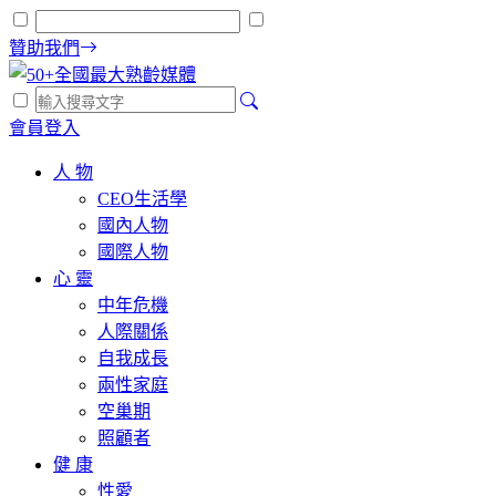
贊助我們
會員登入
人 物
CEO生活學
國內人物
國際人物
心 靈
中年危機
人際關係
自我成長
兩性家庭
空巢期
照顧者
健 康
性愛