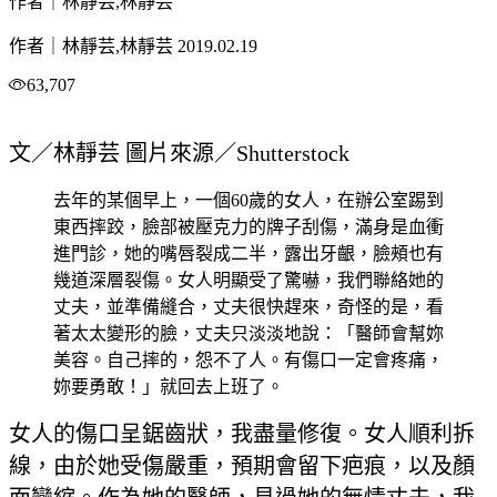
作者｜林靜芸,林靜芸
作者｜林靜芸,林靜芸
2019.02.19
63,707
文／林靜芸 圖片來源／Shutterstock
去年的某個早上，一個60歲的女人，在辦公室踢到
東西摔跤，臉部被壓克力的牌子刮傷，滿身是血衝
進門診，她的嘴唇裂成二半，露出牙齦，臉頰也有
幾道深層裂傷。女人明顯受了驚嚇，我們聯絡她的
丈夫，並準備縫合，丈夫很快趕來，奇怪的是，看
著太太變形的臉，丈夫只淡淡地說：「醫師會幫妳
美容。自己摔的，怨不了人。有傷口一定會疼痛，
妳要勇敢！」就回去上班了。
女人的傷口呈鋸齒狀，我盡量修復。女人順利拆
線，由於她受傷嚴重，預期會留下疤痕，以及顏