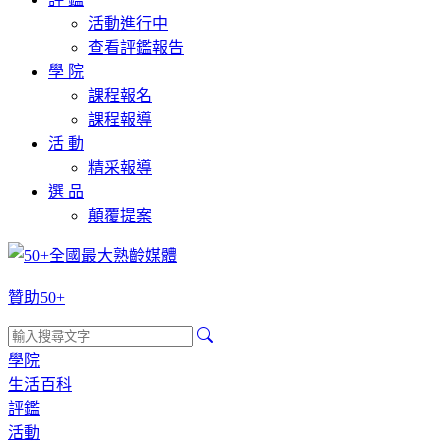
活動進行中
查看評鑑報告
學 院
課程報名
課程報導
活 動
精采報導
選 品
顛覆提案
贊助50+
學院
生活百科
評鑑
活動