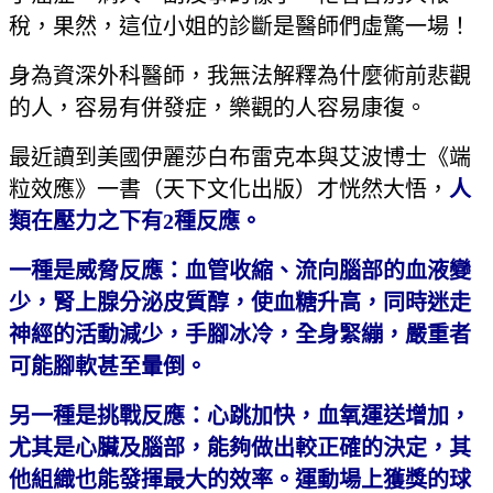
稅，果然，這位小姐的診斷是醫師們虛驚一場！
身為資深外科醫師，我無法解釋為什麼術前悲觀
的人，容易有併發症，樂觀的人容易康復。
最近讀到美國伊麗莎白布雷克本與艾波博士《端
粒效應》一書（天下文化出版）才恍然大悟，
人
類在壓力之下有
2
種反應。
一種是威脅反應：血管收縮、流向腦部的血液變
少，腎上腺分泌皮質醇，使血糖升高，同時迷走
神經的活動減少，手腳冰冷，全身緊繃，嚴重者
可能腳軟甚至暈倒。
另一種是挑戰反應：心跳加快，血氧運送增加，
尤其是心臟及腦部，能夠做出較正確的決定，其
他組織也能發揮最大的效率。運動場上獲獎的球