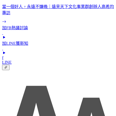
當一個好人，永遠不嫌晚｜遠見天下文化事業群創辦人高希均
專訪
加FB熱議討論
加LINE獲新知
f
LINE