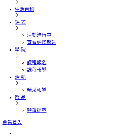
生活百科
評 鑑
活動進行中
查看評鑑報告
學 院
課程報名
課程報導
活 動
精采報導
選 品
顛覆提案
會員登入