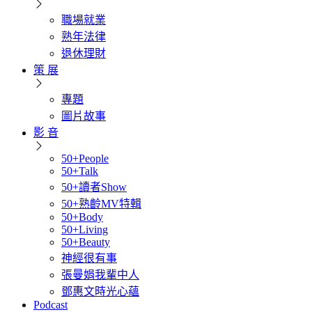
職場就業
熟年法律
退休理財
策 展
專題
圖片故事
影 音
50+People
50+Talk
50+讀者Show
50+熟齡MV特輯
50+Body
50+Living
50+Beauty
神經很有事
張曼娟我輩中人
鄧惠文時光心蘊
Podcast