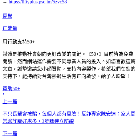
→
https://fiftyplus.pse.im/5zvc58
憂鬱
正能量
用行動支持50+
媒體是推動社會朝向更好改變的關鍵。《50+》目前皆為免費
閱讀，然而網站運作需要不同專業人員的投入。如您喜歡這篇
文章，誠摯邀請您小額贊助，支持內容製作。希望我們在您的
支持下，能持續對台灣熟齡生活有正向啟發、給予人盼望！
贊助50+
上一篇
不只長輩會被騙，每個人都有風險！反詐專家陳安迪：家人間
常聊詐騙好處多，3步驟建立防線
下一篇