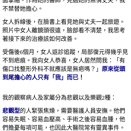
面攣縮。作為她的醫師，見過她的無情丈夫，我
不禁替她擔心。
女人拆線後，在臉書上看見她與丈夫一起旅遊。
照片中女人離鏡頭很遠，臉部看不清楚，我思考
著接下來的治療該如何改善。
受傷後6個月，女人返診追蹤，局部復元得幾乎見
不到疤痕。我向女人恭喜，女人居然問我：「有
傷口找整形外科不就應該是無疤嗎？」
原來從頭
到尾擔心的人只有「我」而已！
我的觀察病人及家屬分為悲觀以及樂觀2種：
悲觀型
的人緊張焦燥，需要醫護人員安撫。他們
容易失眠、容易血壓高、手術之後容易血腫，他
們擔憂每項可能，也因此大醫院常有靈異事件。