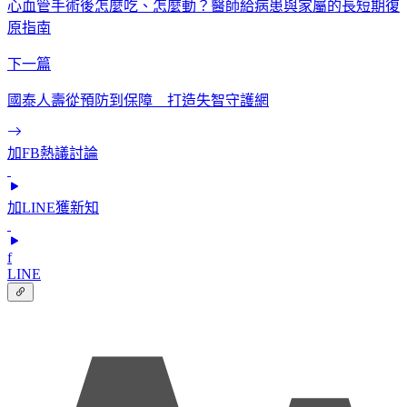
心血管手術後怎麼吃、怎麼動？醫師給病患與家屬的長短期復
原指南
下一篇
國泰人壽從預防到保障 打造失智守護網
加FB熱議討論
加LINE獲新知
f
LINE