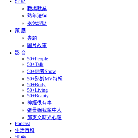
理 財
職場就業
熟年法律
退休理財
策 展
專題
圖片故事
影 音
50+People
50+Talk
50+讀者Show
50+熟齡MV特輯
50+Body
50+Living
50+Beauty
神經很有事
張曼娟我輩中人
鄧惠文時光心蘊
Podcast
生活百科
評 鑑