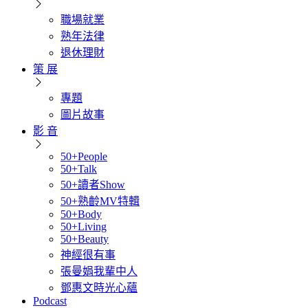
職場就業
熟年法律
退休理財
策 展
專題
圖片故事
影 音
50+People
50+Talk
50+讀者Show
50+熟齡MV特輯
50+Body
50+Living
50+Beauty
神經很有事
張曼娟我輩中人
鄧惠文時光心蘊
Podcast