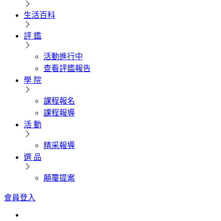
生活百科
評 鑑
活動進行中
查看評鑑報告
學 院
課程報名
課程報導
活 動
精采報導
選 品
顛覆提案
會員登入