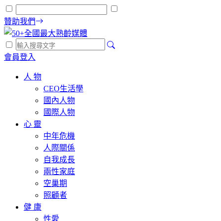
贊助我們
會員登入
人 物
CEO生活學
國內人物
國際人物
心 靈
中年危機
人際關係
自我成長
兩性家庭
空巢期
照顧者
健 康
性愛