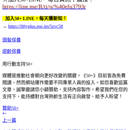
https://line.me/R/ti/p/%40efu3793r
加入50+ LINE，每天獲新知！
→
https://fiftyplus.pse.im/5zvc58
頭髮保養
逆齡保養
用行動支持50+
媒體是推動社會朝向更好改變的關鍵。《50+》目前皆為免費
閱讀，然而網站運作需要不同專業人員的投入。如您喜歡這篇
文章，誠摯邀請您小額贊助，支持內容製作。希望我們在您的
支持下，能持續對台灣熟齡生活有正向啟發、給予人盼望！
贊助50+
上一篇