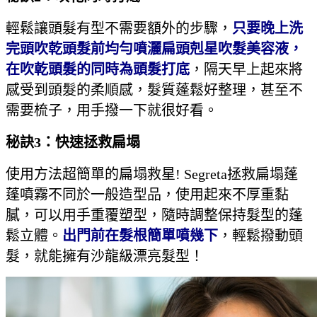
輕鬆讓頭髮有型不需要額外的步驟，
只要晚上洗
完頭吹乾頭髮前均勻噴灑扁頭剋星吹髮美容液，
在吹乾頭髮的同時為頭髮打底
，隔天早上起來將
感受到頭髮的柔順感，髮質蓬鬆好整理，甚至不
需要梳子，用手撥一下就很好看。
秘訣3：快速拯救扁塌
使用方法超簡單的扁塌救星! Segreta拯救扁塌蓬
蓬噴霧不同於一般造型品，使用起來不厚重黏
膩，可以用手重覆塑型，隨時調整保持髮型的蓬
鬆立體。
出門前在髮根簡單噴幾下
，輕鬆撥動頭
髮，就能擁有沙龍級漂亮髮型！