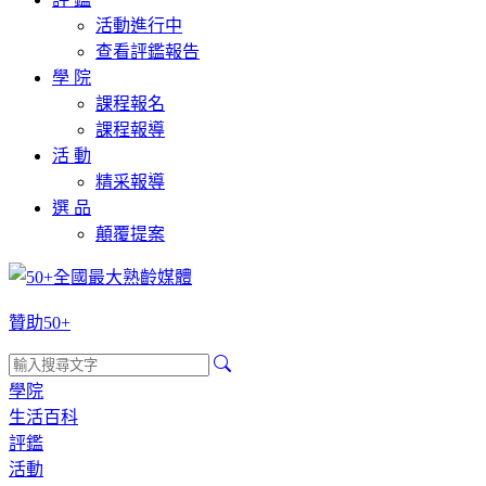
活動進行中
查看評鑑報告
學 院
課程報名
課程報導
活 動
精采報導
選 品
顛覆提案
贊助50+
學院
生活百科
評鑑
活動