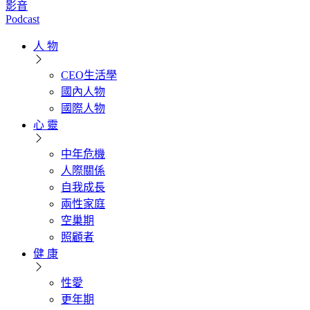
影音
Podcast
人 物
CEO生活學
國內人物
國際人物
心 靈
中年危機
人際關係
自我成長
兩性家庭
空巢期
照顧者
健 康
性愛
更年期