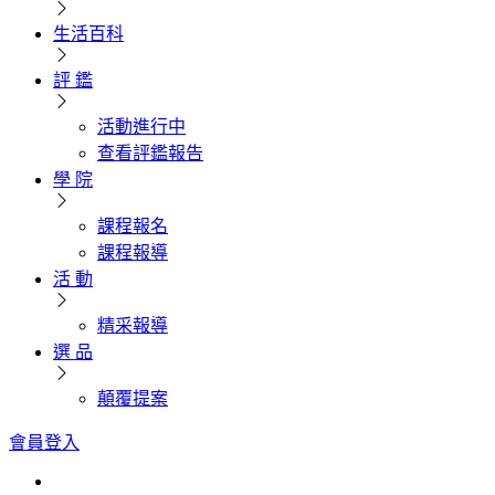
生活百科
評 鑑
活動進行中
查看評鑑報告
學 院
課程報名
課程報導
活 動
精采報導
選 品
顛覆提案
會員登入