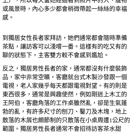
上），所以每天當她經過看到照片中的人、寵物
或風景時，內心多少都會稍微帶起一絲絲的幸福
感。
到獨居女性長者家拜訪，她們通常都會隨時準備
茶點，讓訪客可以淺嚐一番。這樣有的吃又有的
聊的狀態下，主客雙方較不會感到尷尬。
反之，獨居男性長者的家，通常都沒有什麼裝飾
品，家中非常空曠，客廳就台式木製沙發跟一個
電視，老人家幾乎每天都跟電視對望。有的則是
東西很多，通常是興趣使然，例如剛迷上木工的
王阿伯，客廳角落的工作桌雖然亂，卻是生氣蓬
勃的亂，有許多尺寸的刨刀、鑿刀及木塊，地上
散落的木屑也頗節制的只散落在小桌周遭1公尺的
範圍。獨居男性長者通常不會招待訪客茶水甜