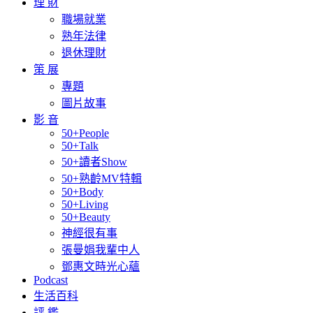
理 財
職場就業
熟年法律
退休理財
策 展
專題
圖片故事
影 音
50+People
50+Talk
50+讀者Show
50+熟齡MV特輯
50+Body
50+Living
50+Beauty
神經很有事
張曼娟我輩中人
鄧惠文時光心蘊
Podcast
生活百科
評 鑑