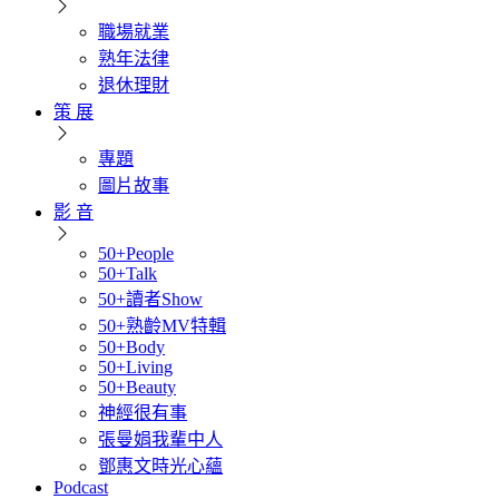
職場就業
熟年法律
退休理財
策 展
專題
圖片故事
影 音
50+People
50+Talk
50+讀者Show
50+熟齡MV特輯
50+Body
50+Living
50+Beauty
神經很有事
張曼娟我輩中人
鄧惠文時光心蘊
Podcast