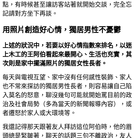
點，有時候甚至讓訪客站著就開始交談，完全忘
記請對方坐下再談。
用照片創造好心情，獨居男性不憂鬱
上述的狀況中，若要以好心情指數來排名，以迷
上木工的王阿伯看起來最開心、生活也充實，其
次則是家中擺滿照片的獨居女性長者。
每天與電視互望、家中沒有任何感性裝飾、家人
也不常來探訪的獨居男性長者，則容易讓自己陷
入莫名的怒意，聊沒幾句可能就開始罵目前的政
治及社會局勢（多為當天的新聞報導內容），或
者遷怒於家人或大環境等。
我還記得那天跟著友人拜訪這位阿伯時，他的眉
頭總是緊皺著，聊天的話題三句不離政治，友人