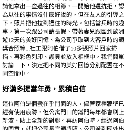
請他拿出一些過往的相簿，一開始他還抗拒，認
為以往的事情沒什麼好說的。但在友人的引導之
下，照片把他拉到過往的時光。包括當兵時的趣
事，第一次跟公司請長假、帶著妻兒跟團到歐洲
遊12天的美好回憶、為公司爭取到大客戶時的頒
獎合照等...社工跟阿伯借了10多張照片回家掃
描、再彩色列印、護貝並放入相框中，我們簡單
討論一下，決定把不同的美好回憶分別配置在不
同空間中。
好漢多提當年勇，累積自信
這位阿伯是個蠻在乎門面的人，儘管家裡牆壁已
經有使用痕跡，但公寓門口的鐵門每年都會刷上
新漆、貼上全新的對聯。再訪阿伯時，經過阿伯
的同意，就把公司長官頒獎照、公司派到國外出