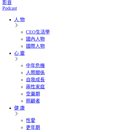
影音
Podcast
人 物
CEO生活學
國內人物
國際人物
心 靈
中年危機
人際關係
自我成長
兩性家庭
空巢期
照顧者
健 康
性愛
更年期