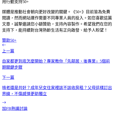
用行動支持50+
媒體是推動社會朝向更好改變的關鍵。《50+》目前皆為免費
閱讀，然而網站運作需要不同專業人員的投入。如您喜歡這篇
文章，誠摯邀請您小額贊助，支持內容製作。希望我們在您的
支持下，能持續對台灣熟齡生活有正向啟發、給予人盼望！
贊助50+
上一篇
自家都更到底怎麼開始？專家教你「先鄰居、後專業」5個前
期關鍵步驟
下一篇
啃老還是共好？成年兒女住家裡該不該收房租？父母這樣訂出
界線，不傷感情更助獨立
加FB熱議討論