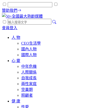
贊助我們
會員登入
人 物
CEO生活學
國內人物
國際人物
心 靈
中年危機
人際關係
自我成長
兩性家庭
空巢期
照顧者
健 康
性愛