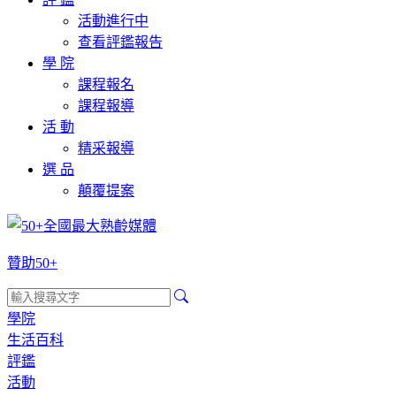
活動進行中
查看評鑑報告
學 院
課程報名
課程報導
活 動
精采報導
選 品
顛覆提案
贊助50+
學院
生活百科
評鑑
活動