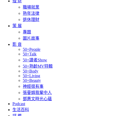
理 財
職場就業
熟年法律
退休理財
策 展
專題
圖片故事
影 音
50+People
50+Talk
50+讀者Show
50+熟齡MV特輯
50+Body
50+Living
50+Beauty
神經很有事
張曼娟我輩中人
鄧惠文時光心蘊
Podcast
生活百科
評 鑑