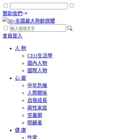
贊助我們
會員登入
人 物
CEO生活學
國內人物
國際人物
心 靈
中年危機
人際關係
自我成長
兩性家庭
空巢期
照顧者
健 康
性愛