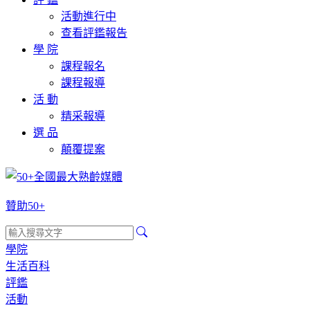
活動進行中
查看評鑑報告
學 院
課程報名
課程報導
活 動
精采報導
選 品
顛覆提案
贊助50+
學院
生活百科
評鑑
活動