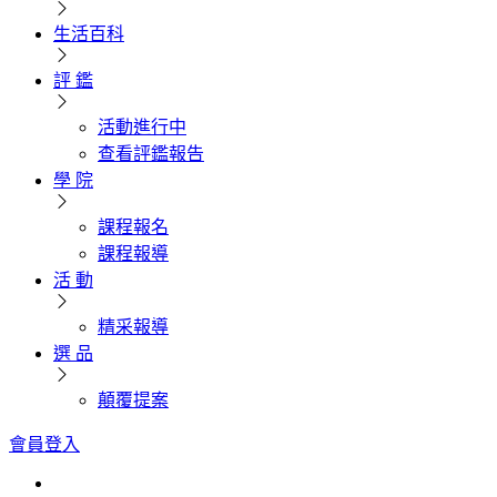
生活百科
評 鑑
活動進行中
查看評鑑報告
學 院
課程報名
課程報導
活 動
精采報導
選 品
顛覆提案
會員登入