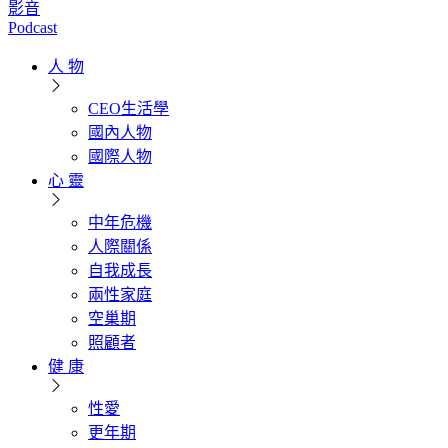
影音
Podcast
人 物
CEO生活學
國內人物
國際人物
心 靈
中年危機
人際關係
自我成長
兩性家庭
空巢期
照顧者
健 康
性愛
更年期