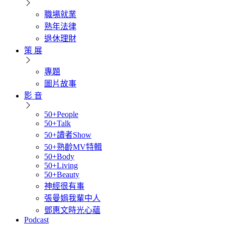
職場就業
熟年法律
退休理財
策 展
專題
圖片故事
影 音
50+People
50+Talk
50+讀者Show
50+熟齡MV特輯
50+Body
50+Living
50+Beauty
神經很有事
張曼娟我輩中人
鄧惠文時光心蘊
Podcast