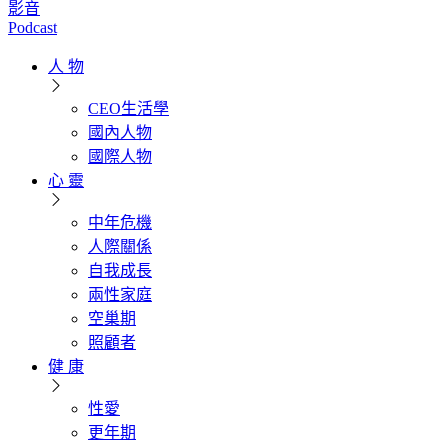
影音
Podcast
人 物
CEO生活學
國內人物
國際人物
心 靈
中年危機
人際關係
自我成長
兩性家庭
空巢期
照顧者
健 康
性愛
更年期