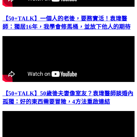
【50+TALK】一個人的老後，要務實活！袁瑋醫
師：獨居16年，我學會修馬桶，並放下他人的期待
【50+TALK】50歲後夫妻像室友？袁瑋醫師談婚內
孤獨：好的東西需要冒險，4方法重啟連結