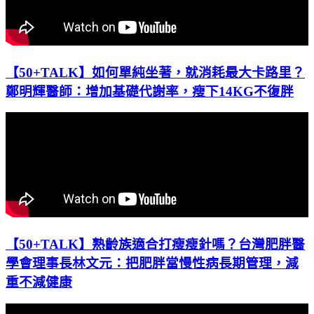
【50+TALK】如何單純坐著，就消耗最大卡路里？
鄭明輝醫師：增加基礎代謝率，瘦下14KG不復胖
【50+TALK】熟齡族適合打瘦瘦針嗎？台灣肥胖醫
學會理事長林文元：把肥胖當慢性病長期管理，減
重不減健康