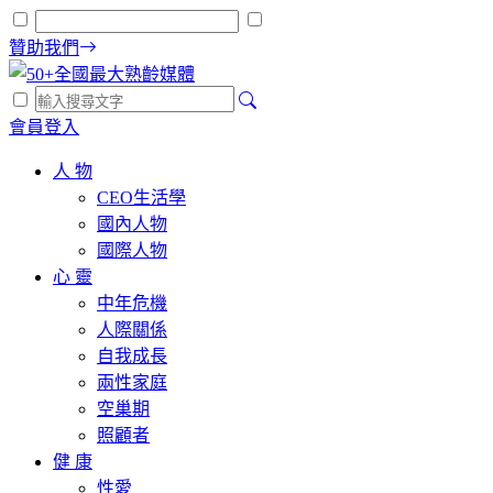
贊助我們
會員登入
人 物
CEO生活學
國內人物
國際人物
心 靈
中年危機
人際關係
自我成長
兩性家庭
空巢期
照顧者
健 康
性愛