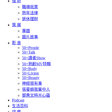
理 財
職場就業
熟年法律
退休理財
策 展
專題
圖片故事
影 音
50+People
50+Talk
50+讀者Show
50+熟齡MV特輯
50+Body
50+Living
50+Beauty
神經很有事
張曼娟我輩中人
鄧惠文時光心蘊
Podcast
生活百科
評 鑑