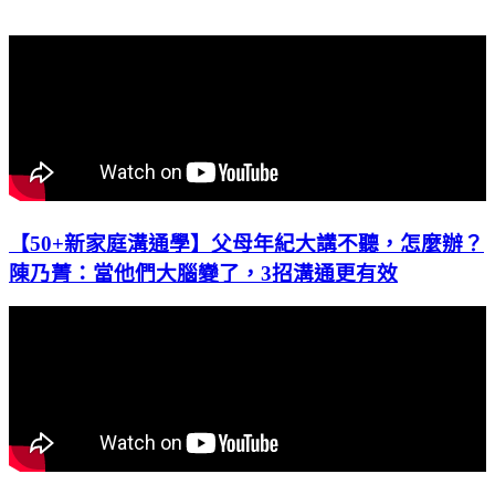
【50+新家庭溝通學】父母年紀大講不聽，怎麼辦？
陳乃菁：當他們大腦變了，3招溝通更有效