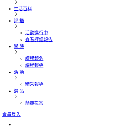
生活百科
評 鑑
活動進行中
查看評鑑報告
學 院
課程報名
課程報導
活 動
精采報導
選 品
顛覆提案
會員登入