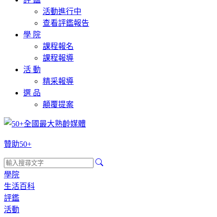
活動進行中
查看評鑑報告
學 院
課程報名
課程報導
活 動
精采報導
選 品
顛覆提案
贊助50+
學院
生活百科
評鑑
活動