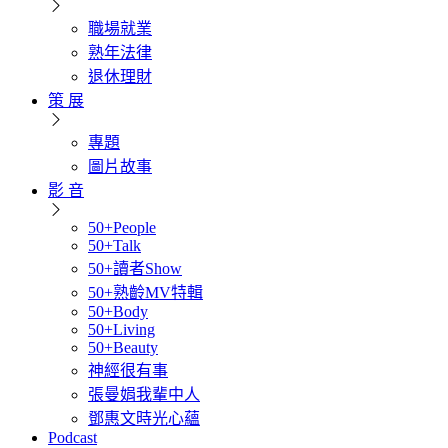
職場就業
熟年法律
退休理財
策 展
專題
圖片故事
影 音
50+People
50+Talk
50+讀者Show
50+熟齡MV特輯
50+Body
50+Living
50+Beauty
神經很有事
張曼娟我輩中人
鄧惠文時光心蘊
Podcast