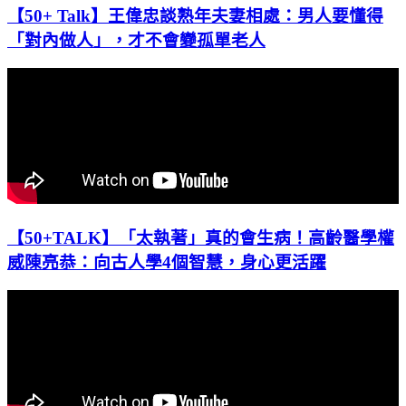
【50+ Talk】王偉忠談熟年夫妻相處：男人要懂得
「對內做人」，才不會變孤單老人
【50+TALK】「太執著」真的會生病！高齡醫學權
威陳亮恭：向古人學4個智慧，身心更活躍