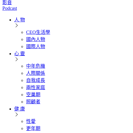
影音
Podcast
人 物
CEO生活學
國內人物
國際人物
心 靈
中年危機
人際關係
自我成長
兩性家庭
空巢期
照顧者
健 康
性愛
更年期