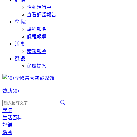
活動進行中
查看評鑑報告
學 院
課程報名
課程報導
活 動
精采報導
選 品
顛覆提案
贊助50+
學院
生活百科
評鑑
活動