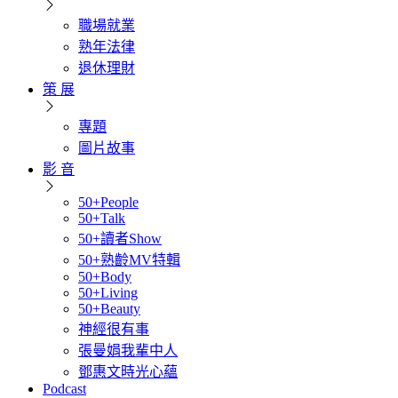
職場就業
熟年法律
退休理財
策 展
專題
圖片故事
影 音
50+People
50+Talk
50+讀者Show
50+熟齡MV特輯
50+Body
50+Living
50+Beauty
神經很有事
張曼娟我輩中人
鄧惠文時光心蘊
Podcast