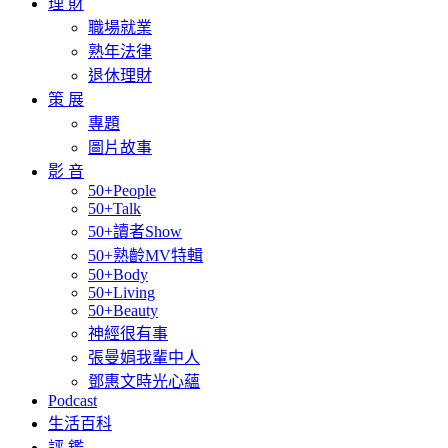
理 財
職場就業
熟年法律
退休理財
策 展
專題
圖片故事
影 音
50+People
50+Talk
50+讀者Show
50+熟齡MV特輯
50+Body
50+Living
50+Beauty
神經很有事
張曼娟我輩中人
鄧惠文時光心蘊
Podcast
生活百科
評 鑑