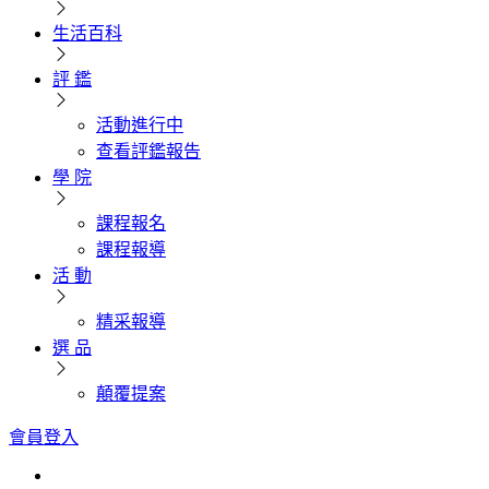
生活百科
評 鑑
活動進行中
查看評鑑報告
學 院
課程報名
課程報導
活 動
精采報導
選 品
顛覆提案
會員登入