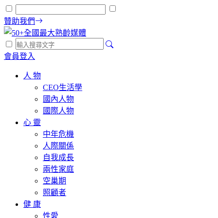
贊助我們
會員登入
人 物
CEO生活學
國內人物
國際人物
心 靈
中年危機
人際關係
自我成長
兩性家庭
空巢期
照顧者
健 康
性愛