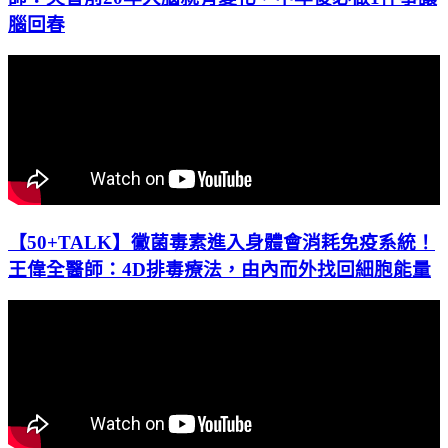
腦回春
【50+TALK】黴菌毒素進入身體會消耗免疫系統！
王偉全醫師：4D排毒療法，由內而外找回細胞能量