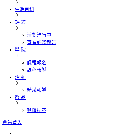
生活百科
評 鑑
活動進行中
查看評鑑報告
學 院
課程報名
課程報導
活 動
精采報導
選 品
顛覆提案
會員登入