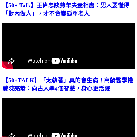
【50+ Talk】王偉忠談熟年夫妻相處：男人要懂得
「對內做人」，才不會變孤單老人
【50+TALK】「太執著」真的會生病！高齡醫學權
威陳亮恭：向古人學4個智慧，身心更活躍