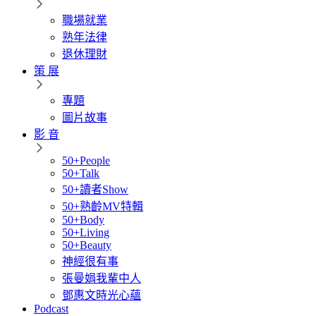
職場就業
熟年法律
退休理財
策 展
專題
圖片故事
影 音
50+People
50+Talk
50+讀者Show
50+熟齡MV特輯
50+Body
50+Living
50+Beauty
神經很有事
張曼娟我輩中人
鄧惠文時光心蘊
Podcast