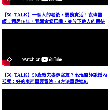
【50+TALK】一個人的老後，要務實活！袁瑋醫
師：獨居16年，我學會修馬桶，並放下他人的期待
【50+TALK】50歲後夫妻像室友？袁瑋醫師談婚內
孤獨：好的東西需要冒險，4方法重啟連結