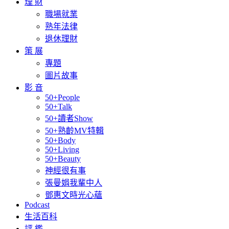
理 財
職場就業
熟年法律
退休理財
策 展
專題
圖片故事
影 音
50+People
50+Talk
50+讀者Show
50+熟齡MV特輯
50+Body
50+Living
50+Beauty
神經很有事
張曼娟我輩中人
鄧惠文時光心蘊
Podcast
生活百科
評 鑑