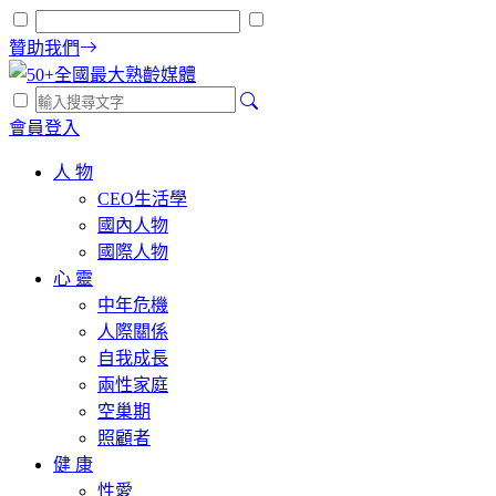
贊助我們
會員登入
人 物
CEO生活學
國內人物
國際人物
心 靈
中年危機
人際關係
自我成長
兩性家庭
空巢期
照顧者
健 康
性愛