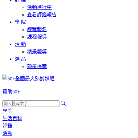
活動進行中
查看評鑑報告
學 院
課程報名
課程報導
活 動
精采報導
選 品
顛覆提案
贊助50+
學院
生活百科
評鑑
活動