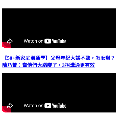
【50+新家庭溝通學】父母年紀大講不聽，怎麼辦？
陳乃菁：當他們大腦變了，3招溝通更有效