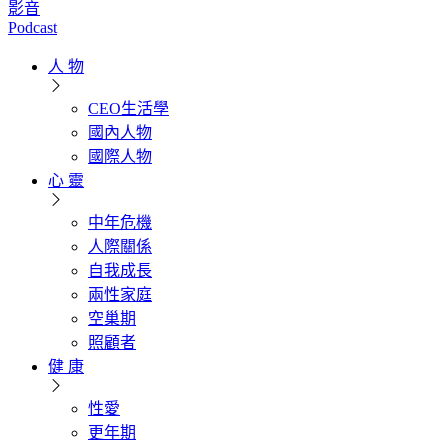
影音
Podcast
人 物
CEO生活學
國內人物
國際人物
心 靈
中年危機
人際關係
自我成長
兩性家庭
空巢期
照顧者
健 康
性愛
更年期