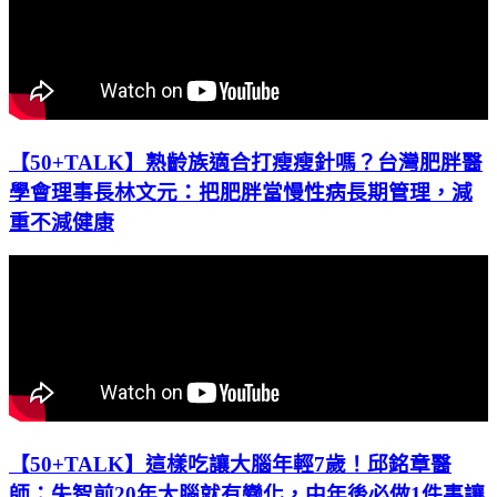
【50+TALK】熟齡族適合打瘦瘦針嗎？台灣肥胖醫
學會理事長林文元：把肥胖當慢性病長期管理，減
重不減健康
【50+TALK】這樣吃讓大腦年輕7歲！邱銘章醫
師：失智前20年大腦就有變化，中年後必做1件事讓