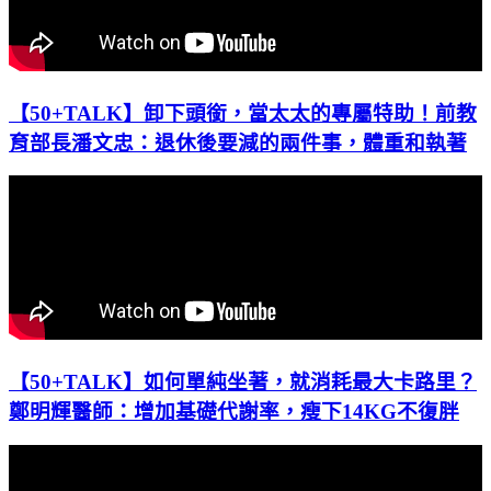
【50+TALK】卸下頭銜，當太太的專屬特助！前教
育部長潘文忠：退休後要減的兩件事，體重和執著
【50+TALK】如何單純坐著，就消耗最大卡路里？
鄭明輝醫師：增加基礎代謝率，瘦下14KG不復胖