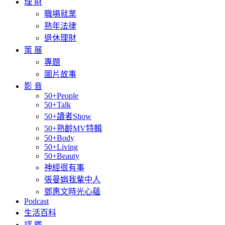
理 財
職場就業
熟年法律
退休理財
策 展
專題
圖片故事
影 音
50+People
50+Talk
50+讀者Show
50+熟齡MV特輯
50+Body
50+Living
50+Beauty
神經很有事
張曼娟我輩中人
鄧惠文時光心蘊
Podcast
生活百科
評 鑑