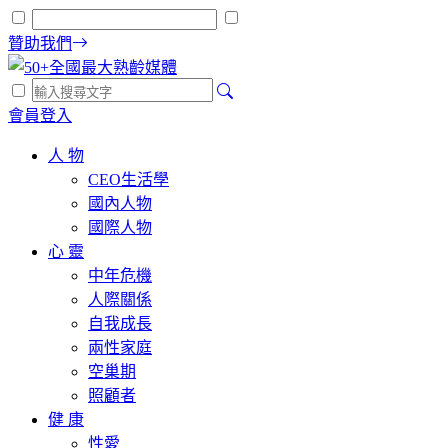
贊助我們
會員登入
人 物
CEO生活學
國內人物
國際人物
心 靈
中年危機
人際關係
自我成長
兩性家庭
空巢期
照顧者
健 康
性愛