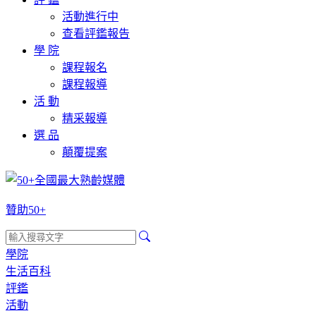
活動進行中
查看評鑑報告
學 院
課程報名
課程報導
活 動
精采報導
選 品
顛覆提案
贊助50+
學院
生活百科
評鑑
活動