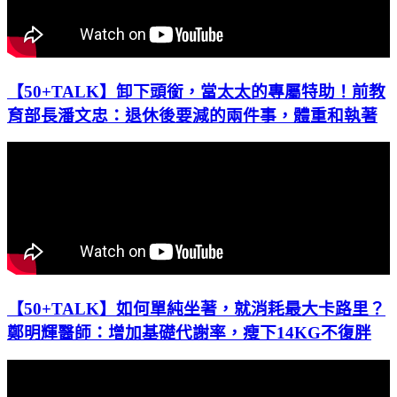
【50+TALK】卸下頭銜，當太太的專屬特助！前教
育部長潘文忠：退休後要減的兩件事，體重和執著
【50+TALK】如何單純坐著，就消耗最大卡路里？
鄭明輝醫師：增加基礎代謝率，瘦下14KG不復胖