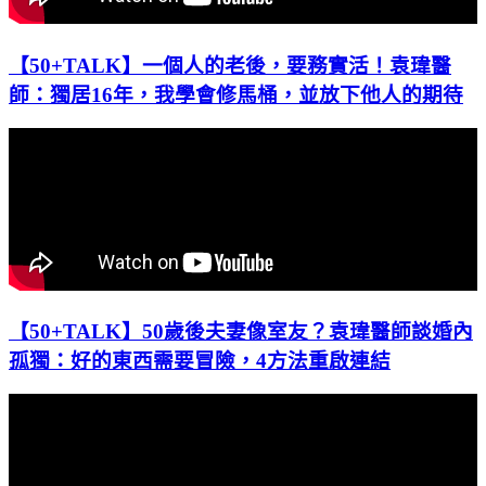
【50+TALK】一個人的老後，要務實活！袁瑋醫
師：獨居16年，我學會修馬桶，並放下他人的期待
【50+TALK】50歲後夫妻像室友？袁瑋醫師談婚內
孤獨：好的東西需要冒險，4方法重啟連結