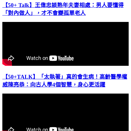
【50+ Talk】王偉忠談熟年夫妻相處：男人要懂得
「對內做人」，才不會變孤單老人
【50+TALK】「太執著」真的會生病！高齡醫學權
威陳亮恭：向古人學4個智慧，身心更活躍