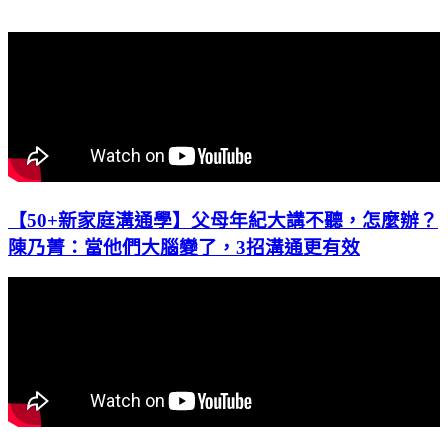
【50+新家庭溝通學】父母年紀大講不聽，怎麼辦？
陳乃菁：當他們大腦變了，3招溝通更有效