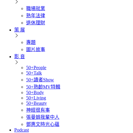
職場就業
熟年法律
退休理財
策 展
專題
圖片故事
影 音
50+People
50+Talk
50+讀者Show
50+熟齡MV特輯
50+Body
50+Living
50+Beauty
神經很有事
張曼娟我輩中人
鄧惠文時光心蘊
Podcast