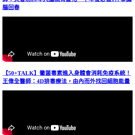
腦回春
【50+TALK】黴菌毒素進入身體會消耗免疫系統！
王偉全醫師：4D排毒療法，由內而外找回細胞能量