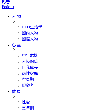
影音
Podcast
人 物
CEO生活學
國內人物
國際人物
心 靈
中年危機
人際關係
自我成長
兩性家庭
空巢期
照顧者
健 康
性愛
更年期