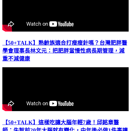
【50+TALK】熟齡族適合打瘦瘦針嗎？台灣肥胖醫
學會理事長林文元：把肥胖當慢性病長期管理，減
重不減健康
【50+TALK】這樣吃讓大腦年輕7歲！邱銘章醫
師：失智前20年大腦就有變化，中年後必做1件事讓