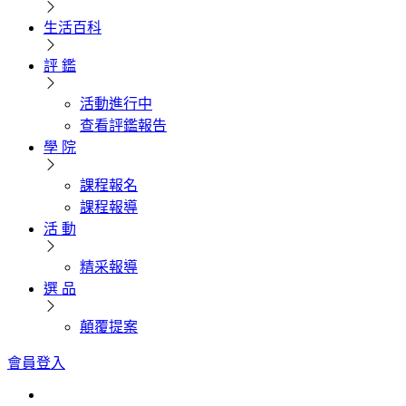
生活百科
評 鑑
活動進行中
查看評鑑報告
學 院
課程報名
課程報導
活 動
精采報導
選 品
顛覆提案
會員登入