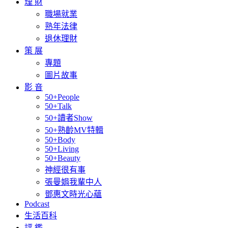
理 財
職場就業
熟年法律
退休理財
策 展
專題
圖片故事
影 音
50+People
50+Talk
50+讀者Show
50+熟齡MV特輯
50+Body
50+Living
50+Beauty
神經很有事
張曼娟我輩中人
鄧惠文時光心蘊
Podcast
生活百科
評 鑑