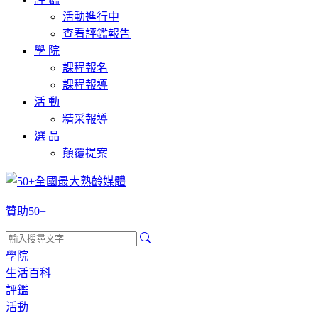
活動進行中
查看評鑑報告
學 院
課程報名
課程報導
活 動
精采報導
選 品
顛覆提案
贊助50+
學院
生活百科
評鑑
活動