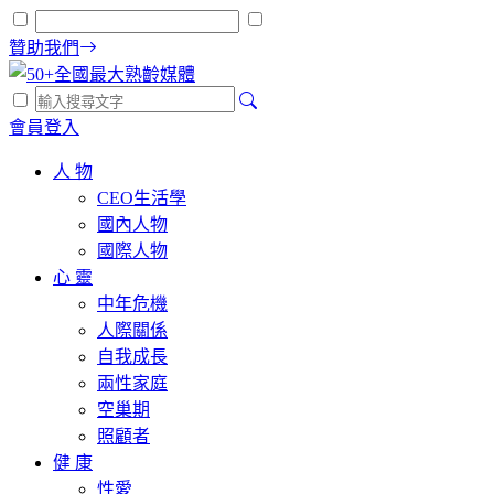
贊助我們
會員登入
人 物
CEO生活學
國內人物
國際人物
心 靈
中年危機
人際關係
自我成長
兩性家庭
空巢期
照顧者
健 康
性愛