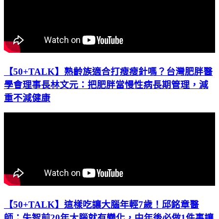
【50+TALK】熟齡族適合打瘦瘦針嗎？台灣肥胖醫
學會理事長林文元：把肥胖當慢性病長期管理，減
重不減健康
【50+TALK】這樣吃讓大腦年輕7歲！邱銘章醫
師：失智前20年大腦就有變化，中年後必做1件事讓