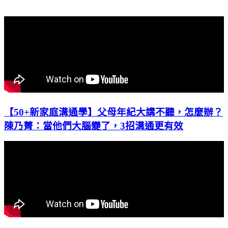
【50+新家庭溝通學】父母年紀大講不聽，怎麼辦？
陳乃菁：當他們大腦變了，3招溝通更有效