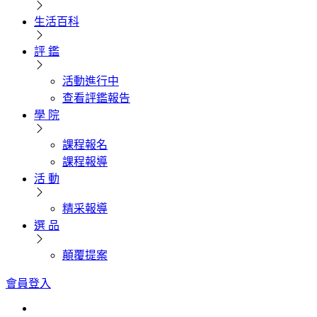
生活百科
評 鑑
活動進行中
查看評鑑報告
學 院
課程報名
課程報導
活 動
精采報導
選 品
顛覆提案
會員登入