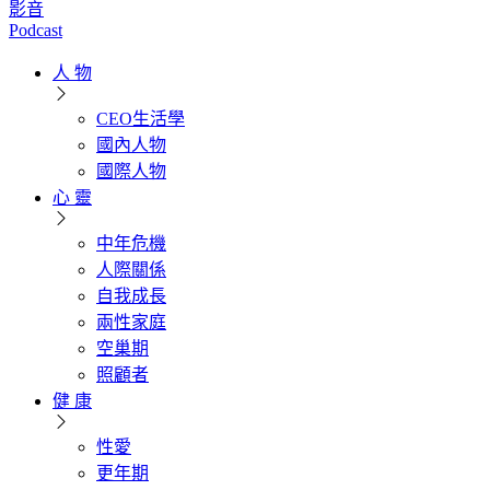
影音
Podcast
人 物
CEO生活學
國內人物
國際人物
心 靈
中年危機
人際關係
自我成長
兩性家庭
空巢期
照顧者
健 康
性愛
更年期