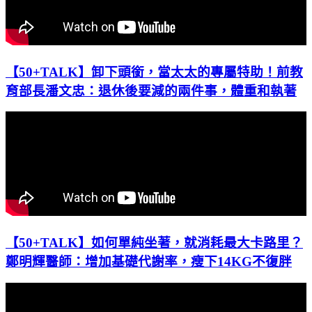
【50+TALK】卸下頭銜，當太太的專屬特助！前教
育部長潘文忠：退休後要減的兩件事，體重和執著
【50+TALK】如何單純坐著，就消耗最大卡路里？
鄭明輝醫師：增加基礎代謝率，瘦下14KG不復胖