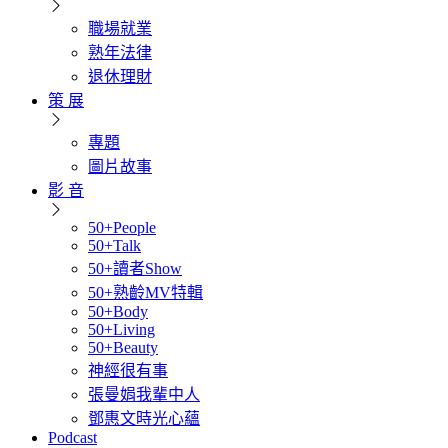
職場就業
熟年法律
退休理財
策 展
專題
圖片故事
影 音
50+People
50+Talk
50+讀者Show
50+熟齡MV特輯
50+Body
50+Living
50+Beauty
神經很有事
張曼娟我輩中人
鄧惠文時光心蘊
Podcast