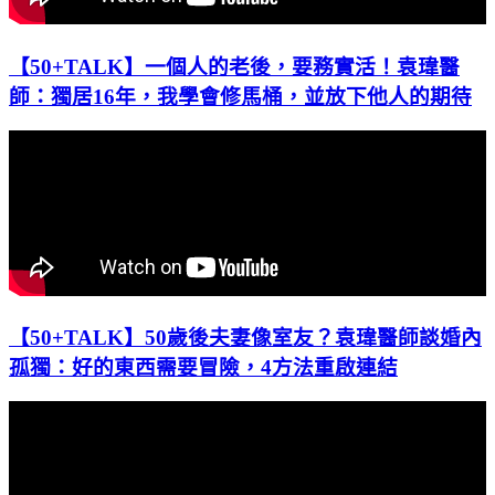
【50+TALK】一個人的老後，要務實活！袁瑋醫
師：獨居16年，我學會修馬桶，並放下他人的期待
【50+TALK】50歲後夫妻像室友？袁瑋醫師談婚內
孤獨：好的東西需要冒險，4方法重啟連結