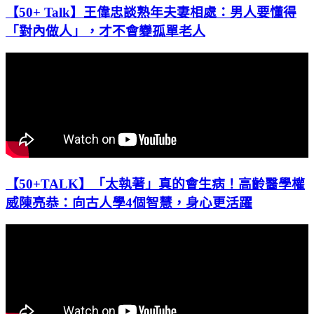
【50+ Talk】王偉忠談熟年夫妻相處：男人要懂得
「對內做人」，才不會變孤單老人
【50+TALK】「太執著」真的會生病！高齡醫學權
威陳亮恭：向古人學4個智慧，身心更活躍