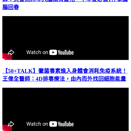
腦回春
【50+TALK】黴菌毒素進入身體會消耗免疫系統！
王偉全醫師：4D排毒療法，由內而外找回細胞能量