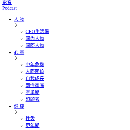
影音
Podcast
人 物
CEO生活學
國內人物
國際人物
心 靈
中年危機
人際關係
自我成長
兩性家庭
空巢期
照顧者
健 康
性愛
更年期