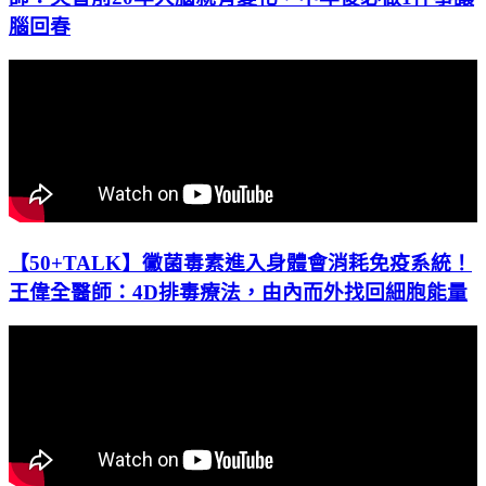
腦回春
【50+TALK】黴菌毒素進入身體會消耗免疫系統！
王偉全醫師：4D排毒療法，由內而外找回細胞能量