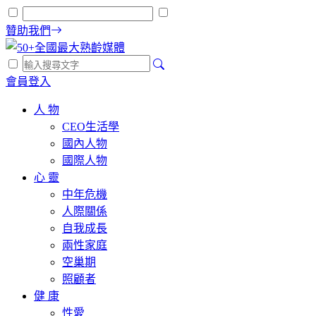
贊助我們
會員登入
人 物
CEO生活學
國內人物
國際人物
心 靈
中年危機
人際關係
自我成長
兩性家庭
空巢期
照顧者
健 康
性愛