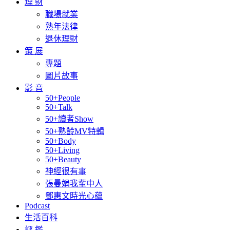
理 財
職場就業
熟年法律
退休理財
策 展
專題
圖片故事
影 音
50+People
50+Talk
50+讀者Show
50+熟齡MV特輯
50+Body
50+Living
50+Beauty
神經很有事
張曼娟我輩中人
鄧惠文時光心蘊
Podcast
生活百科
評 鑑