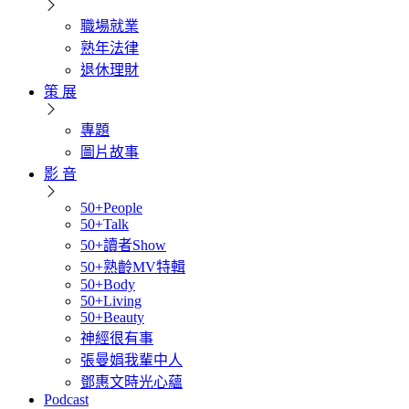
職場就業
熟年法律
退休理財
策 展
專題
圖片故事
影 音
50+People
50+Talk
50+讀者Show
50+熟齡MV特輯
50+Body
50+Living
50+Beauty
神經很有事
張曼娟我輩中人
鄧惠文時光心蘊
Podcast