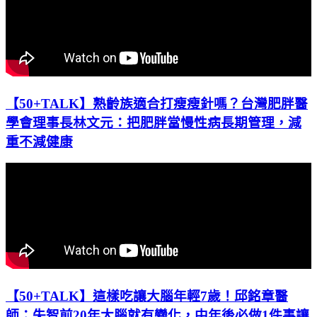
【50+TALK】熟齡族適合打瘦瘦針嗎？台灣肥胖醫
學會理事長林文元：把肥胖當慢性病長期管理，減
重不減健康
【50+TALK】這樣吃讓大腦年輕7歲！邱銘章醫
師：失智前20年大腦就有變化，中年後必做1件事讓