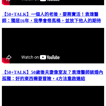
【50+TALK】一個人的老後，要務實活！袁瑋醫
師：獨居16年，我學會修馬桶，並放下他人的期待
【50+TALK】50歲後夫妻像室友？袁瑋醫師談婚內
孤獨：好的東西需要冒險，4方法重啟連結