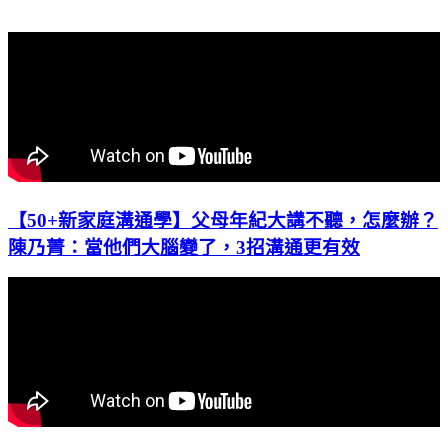
【50+新家庭溝通學】父母年紀大講不聽，怎麼辦？
陳乃菁：當他們大腦變了，3招溝通更有效