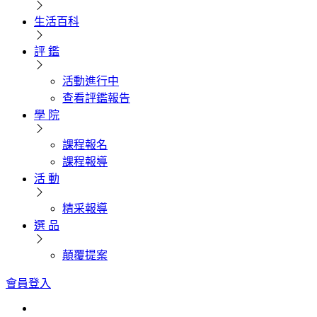
生活百科
評 鑑
活動進行中
查看評鑑報告
學 院
課程報名
課程報導
活 動
精采報導
選 品
顛覆提案
會員登入