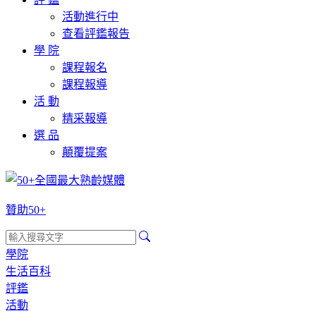
活動進行中
查看評鑑報告
學 院
課程報名
課程報導
活 動
精采報導
選 品
顛覆提案
贊助50+
學院
生活百科
評鑑
活動