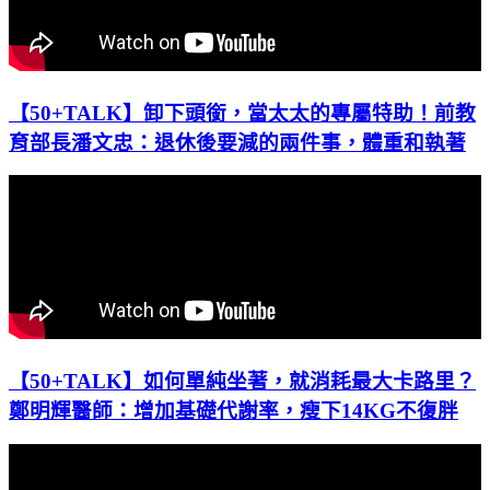
【50+TALK】卸下頭銜，當太太的專屬特助！前教
育部長潘文忠：退休後要減的兩件事，體重和執著
【50+TALK】如何單純坐著，就消耗最大卡路里？
鄭明輝醫師：增加基礎代謝率，瘦下14KG不復胖