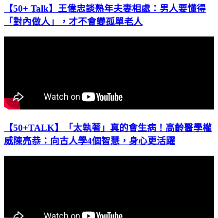
【50+ Talk】王偉忠談熟年夫妻相處：男人要懂得
「對內做人」，才不會變孤單老人
【50+TALK】「太執著」真的會生病！高齡醫學權
威陳亮恭：向古人學4個智慧，身心更活躍