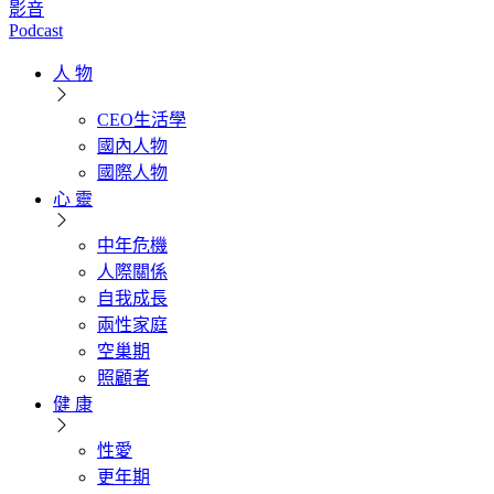
影音
Podcast
人 物
CEO生活學
國內人物
國際人物
心 靈
中年危機
人際關係
自我成長
兩性家庭
空巢期
照顧者
健 康
性愛
更年期