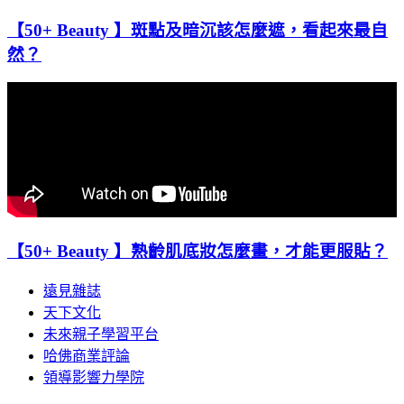
【50+ Beauty 】斑點及暗沉該怎麼遮，看起來最自
然？
【50+ Beauty 】熟齡肌底妝怎麼畫，才能更服貼？
遠見雜誌
天下文化
未來親子學習平台
哈佛商業評論
領導影響力學院