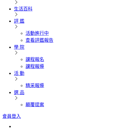
生活百科
評 鑑
活動進行中
查看評鑑報告
學 院
課程報名
課程報導
活 動
精采報導
選 品
顛覆提案
會員登入