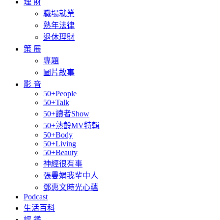
理 財
職場就業
熟年法律
退休理財
策 展
專題
圖片故事
影 音
50+People
50+Talk
50+讀者Show
50+熟齡MV特輯
50+Body
50+Living
50+Beauty
神經很有事
張曼娟我輩中人
鄧惠文時光心蘊
Podcast
生活百科
評 鑑