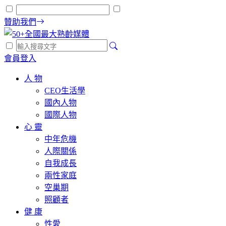
贊助我們
會員登入
人 物
CEO生活學
國內人物
國際人物
心 靈
中年危機
人際關係
自我成長
兩性家庭
空巢期
照顧者
健 康
性愛