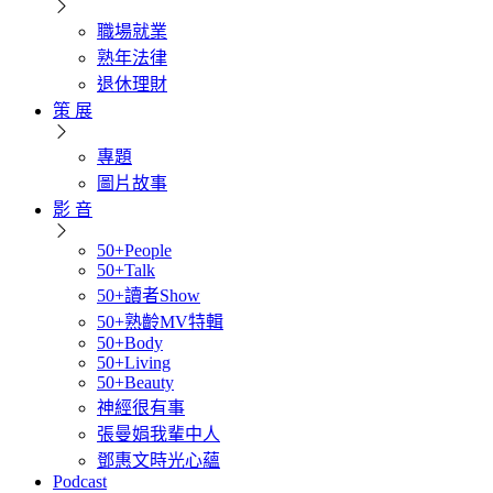
職場就業
熟年法律
退休理財
策 展
專題
圖片故事
影 音
50+People
50+Talk
50+讀者Show
50+熟齡MV特輯
50+Body
50+Living
50+Beauty
神經很有事
張曼娟我輩中人
鄧惠文時光心蘊
Podcast