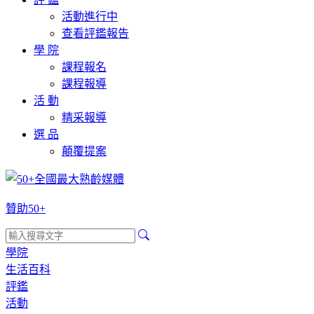
活動進行中
查看評鑑報告
學 院
課程報名
課程報導
活 動
精采報導
選 品
顛覆提案
贊助50+
學院
生活百科
評鑑
活動