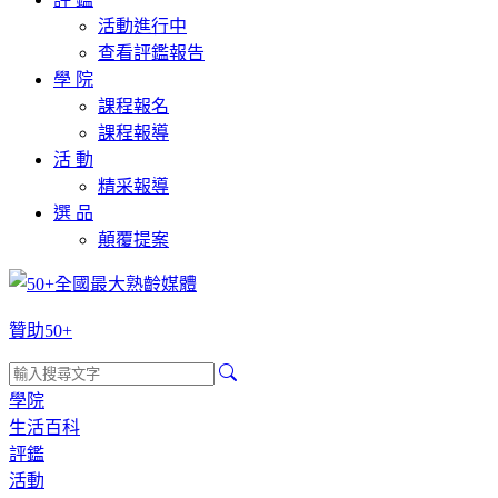
活動進行中
查看評鑑報告
學 院
課程報名
課程報導
活 動
精采報導
選 品
顛覆提案
贊助50+
學院
生活百科
評鑑
活動