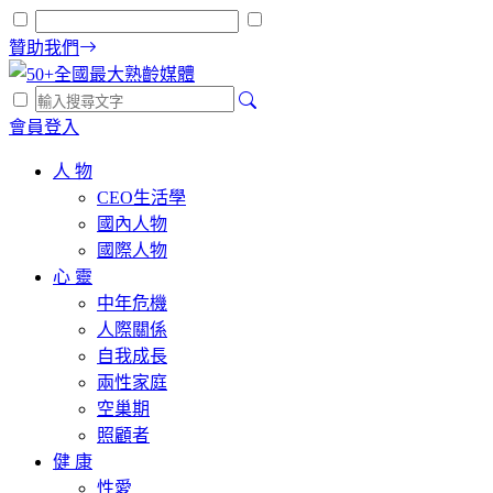
贊助我們
會員登入
人 物
CEO生活學
國內人物
國際人物
心 靈
中年危機
人際關係
自我成長
兩性家庭
空巢期
照顧者
健 康
性愛