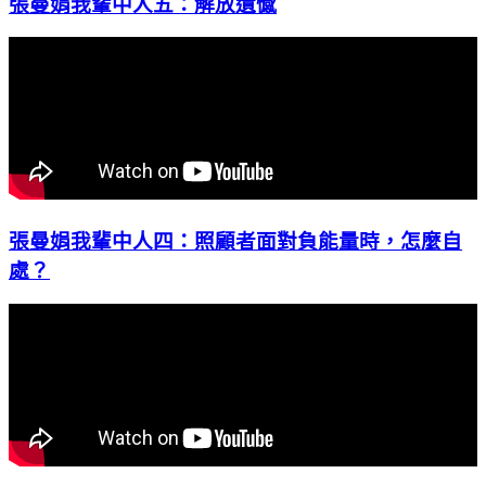
張曼娟我輩中人五：解放遺憾
張曼娟我輩中人四：照顧者面對負能量時，怎麼自
處？