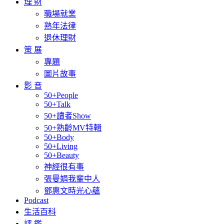
理 財
職場就業
熟年法律
退休理財
策 展
專題
圖片故事
影 音
50+People
50+Talk
50+讀者Show
50+熟齡MV特輯
50+Body
50+Living
50+Beauty
神經很有事
張曼娟我輩中人
鄧惠文時光心蘊
Podcast
生活百科
評 鑑