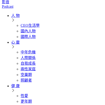
影音
Podcast
人 物
CEO生活學
國內人物
國際人物
心 靈
中年危機
人際關係
自我成長
兩性家庭
空巢期
照顧者
健 康
性愛
更年期