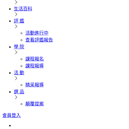
生活百科
評 鑑
活動進行中
查看評鑑報告
學 院
課程報名
課程報導
活 動
精采報導
選 品
顛覆提案
會員登入