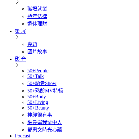
職場就業
熟年法律
退休理財
策 展
專題
圖片故事
影 音
50+People
50+Talk
50+讀者Show
50+熟齡MV特輯
50+Body
50+Living
50+Beauty
神經很有事
張曼娟我輩中人
鄧惠文時光心蘊
Podcast