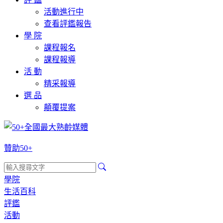
活動進行中
查看評鑑報告
學 院
課程報名
課程報導
活 動
精采報導
選 品
顛覆提案
贊助50+
學院
生活百科
評鑑
活動