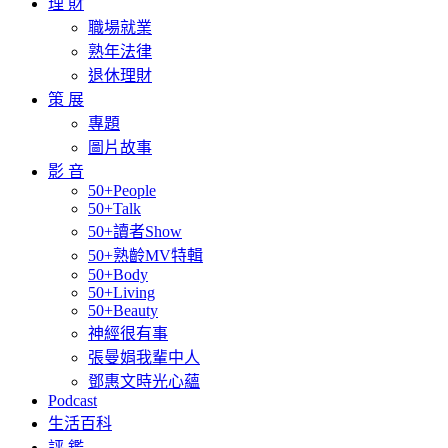
理 財
職場就業
熟年法律
退休理財
策 展
專題
圖片故事
影 音
50+People
50+Talk
50+讀者Show
50+熟齡MV特輯
50+Body
50+Living
50+Beauty
神經很有事
張曼娟我輩中人
鄧惠文時光心蘊
Podcast
生活百科
評 鑑