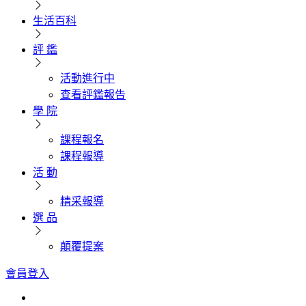
生活百科
評 鑑
活動進行中
查看評鑑報告
學 院
課程報名
課程報導
活 動
精采報導
選 品
顛覆提案
會員登入