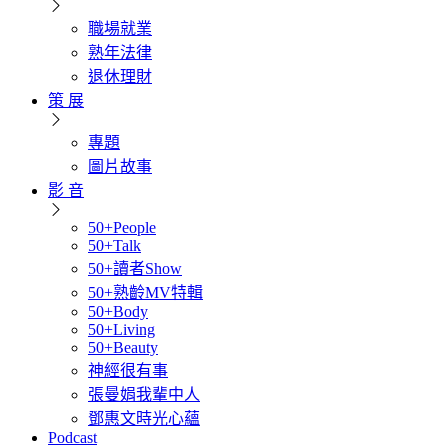
職場就業
熟年法律
退休理財
策 展
專題
圖片故事
影 音
50+People
50+Talk
50+讀者Show
50+熟齡MV特輯
50+Body
50+Living
50+Beauty
神經很有事
張曼娟我輩中人
鄧惠文時光心蘊
Podcast