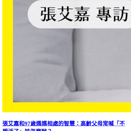
張艾嘉和97歲媽媽相處的智慧：高齡父母常喊「不