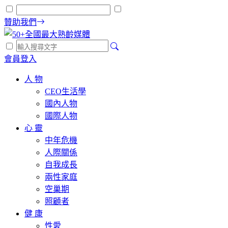
贊助我們
會員登入
人 物
CEO生活學
國內人物
國際人物
心 靈
中年危機
人際關係
自我成長
兩性家庭
空巢期
照顧者
健 康
性愛