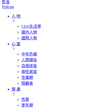
影音
Podcast
人 物
CEO生活學
國內人物
國際人物
心 靈
中年危機
人際關係
自我成長
兩性家庭
空巢期
照顧者
健 康
性愛
更年期