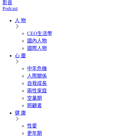
影音
Podcast
人 物
CEO生活學
國內人物
國際人物
心 靈
中年危機
人際關係
自我成長
兩性家庭
空巢期
照顧者
健 康
性愛
更年期