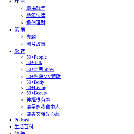
理 財
職場就業
熟年法律
退休理財
策 展
專題
圖片故事
影 音
50+People
50+Talk
50+讀者Show
50+熟齡MV特輯
50+Body
50+Living
50+Beauty
神經很有事
張曼娟我輩中人
鄧惠文時光心蘊
Podcast
生活百科
評 鑑