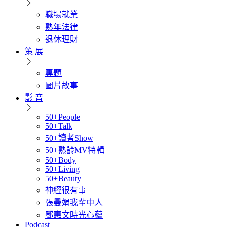
職場就業
熟年法律
退休理財
策 展
專題
圖片故事
影 音
50+People
50+Talk
50+讀者Show
50+熟齡MV特輯
50+Body
50+Living
50+Beauty
神經很有事
張曼娟我輩中人
鄧惠文時光心蘊
Podcast