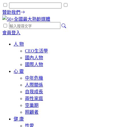
贊助我們
會員登入
人 物
CEO生活學
國內人物
國際人物
心 靈
中年危機
人際關係
自我成長
兩性家庭
空巢期
照顧者
健 康
性愛