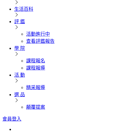
生活百科
評 鑑
活動進行中
查看評鑑報告
學 院
課程報名
課程報導
活 動
精采報導
選 品
顛覆提案
會員登入