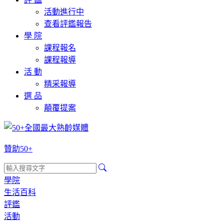
活動進行中
查看評鑑報告
學 院
課程報名
課程報導
活 動
精采報導
選 品
顛覆提案
贊助50+
學院
生活百科
評鑑
活動