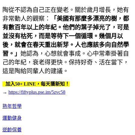
陶從不認為自己正在變老。關於歲月增長，她有
非常動人的觀察：
「美國有那麼多漂亮的樹，都
有數百年以上的年紀。他們的葉子掉光了，可是
並沒有枯死，而是等待下一個循環。幾個月以
後，就會在春天重出新芽。人也應該多向自然學
習。」
她認為，心想就會事成。心中常牽掛著自
己的年紀，衰老得更快。保持好奇、活在當下，
這是陶給同輩人的建議。
加入50+ LINE，每天獲新知！
→
https://fiftyplus.pse.im/5zvc58
熟年哲學
運動健身
逆齡保養