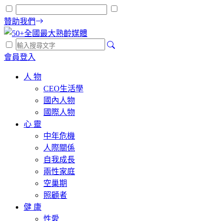
贊助我們
會員登入
人 物
CEO生活學
國內人物
國際人物
心 靈
中年危機
人際關係
自我成長
兩性家庭
空巢期
照顧者
健 康
性愛