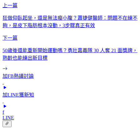
上一篇
狂做仰臥起坐，還是無法瘦小腹？蕭捷健醫師：問題不在練不
夠，是皮下脂肪根本沒動，3步驟真正有效
下一篇
50歲後還能重新開始運動嗎？勇壯嘉義隊 30 人奪 21 面獎牌，
熟齡也能練出新目標
加FB熱議討論
加LINE獲新知
f
LINE