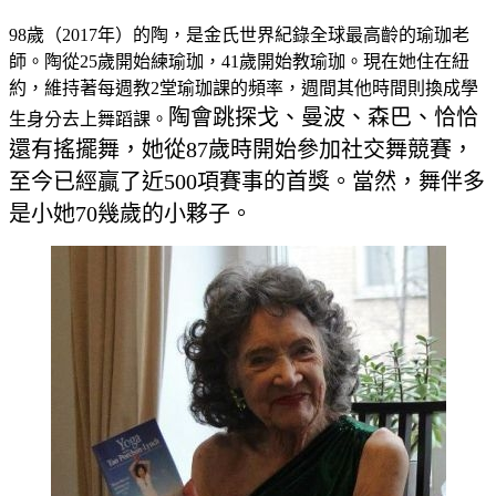
98歲（2017年）的陶，是金氏世界紀錄全球最高齡的瑜珈老
師。陶從25歲開始練瑜珈，41歲開始教瑜珈。現在她住在紐
約，維持著每週教2堂瑜珈課的頻率，週間其他時間則換成學
陶會跳探戈、曼波、森巴、恰恰
生身分去上舞蹈課。
還有搖擺舞，她從87歲時開始參加社交舞競賽，
至今已經贏了近500項賽事的首獎。當然，舞伴多
是小她70幾歲的小夥子。