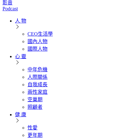
影音
Podcast
人 物
CEO生活學
國內人物
國際人物
心 靈
中年危機
人際關係
自我成長
兩性家庭
空巢期
照顧者
健 康
性愛
更年期