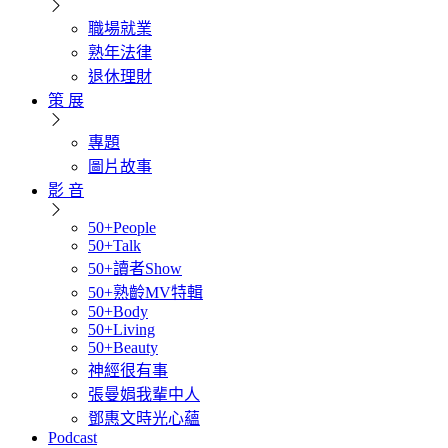
職場就業
熟年法律
退休理財
策 展
專題
圖片故事
影 音
50+People
50+Talk
50+讀者Show
50+熟齡MV特輯
50+Body
50+Living
50+Beauty
神經很有事
張曼娟我輩中人
鄧惠文時光心蘊
Podcast