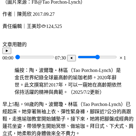
（圖片來源：FB@Tao Porchon-Lynch）
作者｜陳莞欣
2017.09.27
責任編輯｜王美珍
124,525
文章用聽的
00:00
07:30
1
編按：陶‧波爾瓊‧林區（Tao Porchon-Lynch）是
金氏世界紀錄全球最高齡的瑜珈老師。2020年辭
世。此文撰寫於2017年，可以一窺她在高齡期依然
保持活躍的精神與典範。（2025/7/2更新）
早上5點，98歲的陶‧波爾瓊‧林區（Tao Porchon-Lynch）已
經起床。她穿著無袖上衣、彈性緊身褲，腳踩近7公分的高跟
鞋，走進瑜珈教室開始鋪墊子。接下來，她將把腳盤成經典的
蓮花坐姿，帶領學生開始冥想、做瑜珈。拜日式、下犬式、肩
立式，她柔軟的身體做來全不費力。