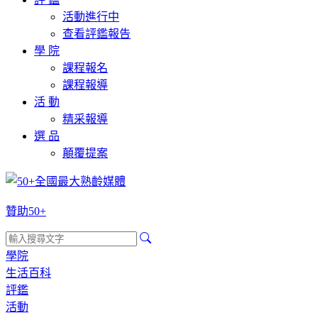
活動進行中
查看評鑑報告
學 院
課程報名
課程報導
活 動
精采報導
選 品
顛覆提案
贊助50+
學院
生活百科
評鑑
活動