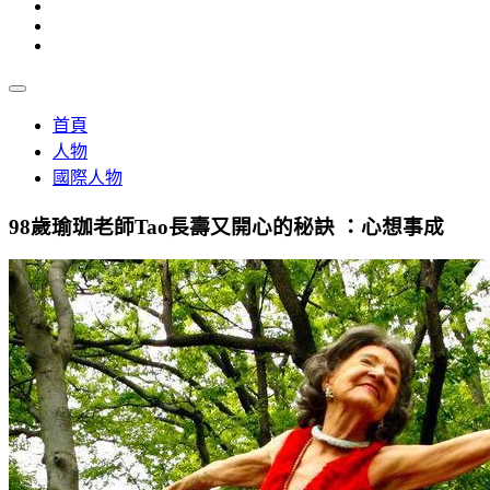
首頁
人物
國際人物
98歲瑜珈老師Tao長壽又開心的秘訣 ：心想事成