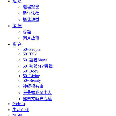
理 財
職場就業
熟年法律
退休理財
策 展
專題
圖片故事
影 音
50+People
50+Talk
50+讀者Show
50+熟齡MV特輯
50+Body
50+Living
50+Beauty
神經很有事
張曼娟我輩中人
鄧惠文時光心蘊
Podcast
生活百科
評 鑑