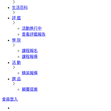
生活百科
評 鑑
活動進行中
查看評鑑報告
學 院
課程報名
課程報導
活 動
精采報導
選 品
顛覆提案
會員登入