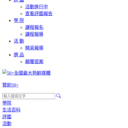
活動進行中
查看評鑑報告
學 院
課程報名
課程報導
活 動
精采報導
選 品
顛覆提案
贊助50+
學院
生活百科
評鑑
活動