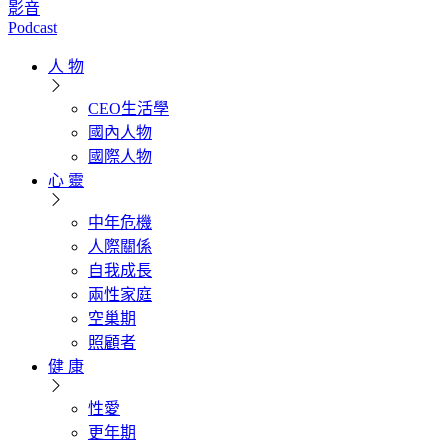
影音
Podcast
人 物
CEO生活學
國內人物
國際人物
心 靈
中年危機
人際關係
自我成長
兩性家庭
空巢期
照顧者
健 康
性愛
更年期