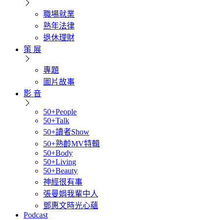
職場就業
熟年法律
退休理財
策 展
專題
圖片故事
影 音
50+People
50+Talk
50+讀者Show
50+熟齡MV特輯
50+Body
50+Living
50+Beauty
神經很有事
張曼娟我輩中人
鄧惠文時光心蘊
Podcast