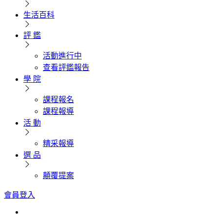
生活百科
評 鑑
活動進行中
查看評鑑報告
學 院
課程報名
課程報導
活 動
精采報導
選 品
顛覆提案
會員登入