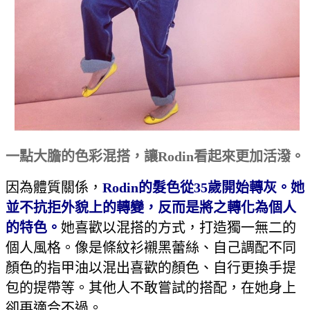
一點大膽的色彩混搭，讓
Rodin
看起來更加活潑。
因為體質關係，
Rodin
的髮色從
35
歲開始轉灰。她
並不抗拒外貌上的轉變，反而是將之轉化為個人
的特色。
她喜歡以混搭的方式，打造獨一無二的
個人風格。像是條紋衫襯黑蕾絲、自己調配不同
顏色的指甲油以混出喜歡的顏色、自行更換手提
包的提帶等。其他人不敢嘗試的搭配，在她身上
卻再適合不過。