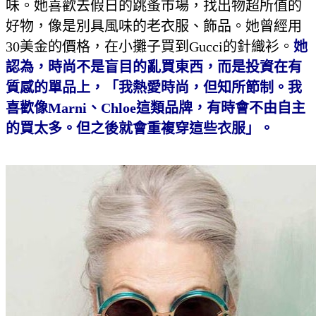
味。她喜歡去假日的跳蚤市場，找出物超所值的
好物，像是別具風味的老衣服、飾品。她曾經用
30美金的價格，在小攤子買到Gucci的針織衫。
她
認為，時尚不是盲目的亂買東西，而是投資在有
質感的單品上，「我熱愛時尚，但知所節制。我
喜歡像
Marni
、
Chloe
這類品牌，有時會不由自主
的買太多。但之後就會重複穿這些衣服」。