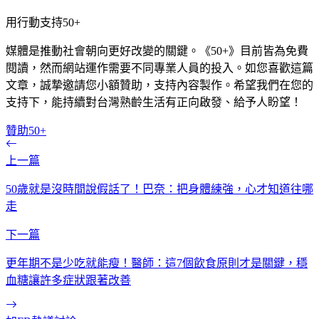
用行動支持50+
媒體是推動社會朝向更好改變的關鍵。《50+》目前皆為免費
閱讀，然而網站運作需要不同專業人員的投入。如您喜歡這篇
文章，誠摯邀請您小額贊助，支持內容製作。希望我們在您的
支持下，能持續對台灣熟齡生活有正向啟發、給予人盼望！
贊助50+
上一篇
50歲就是沒時間說假話了！巴奈：把身體練強，心才知道往哪
走
下一篇
更年期不是少吃就能瘦！醫師：這7個飲食原則才是關鍵，穩
血糖讓許多症狀跟著改善