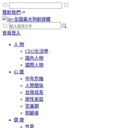
贊助我們
會員登入
人 物
CEO生活學
國內人物
國際人物
心 靈
中年危機
人際關係
自我成長
兩性家庭
空巢期
照顧者
健 康
性愛