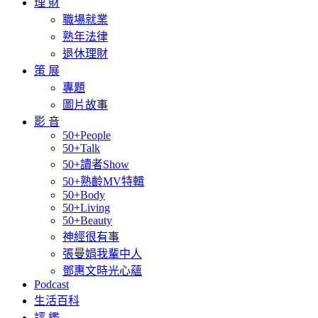
理 財
職場就業
熟年法律
退休理財
策 展
專題
圖片故事
影 音
50+People
50+Talk
50+讀者Show
50+熟齡MV特輯
50+Body
50+Living
50+Beauty
神經很有事
張曼娟我輩中人
鄧惠文時光心蘊
Podcast
生活百科
評 鑑