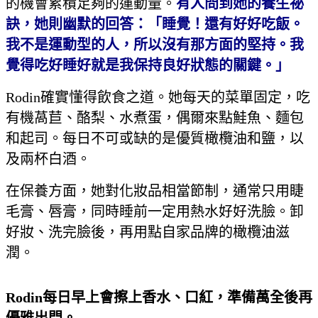
的機會累積足夠的運動量。
有人問到她的養生祕
訣，她則幽默的回答：「睡覺！還有好好吃飯。
我不是運動型的人，所以沒有那方面的堅持。我
覺得吃好睡好就是我保持良好狀態的關鍵。」
Rodin確實懂得飲食之道。她每天的菜單固定，吃
有機萵苣、酪梨、水煮蛋，偶爾來點鮭魚、麵包
和起司。每日不可或缺的是優質橄欖油和鹽，以
及兩杯白酒。
在保養方面，她對化妝品相當節制，通常只用睫
毛膏、唇膏，同時睡前一定用熱水好好洗臉。卸
好妝、洗完臉後，再用點自家品牌的橄欖油滋
潤。
Rodin
每日早上會擦上香水、口紅，準備萬全後再