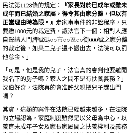
民法第1128條的規定：
『家長對於已成年或雖未
成年而已結婚之家屬，得令其由家分離，但以有
正當理由時為限。』
走家事事件的非訟程序，只
要繳1000元的裁定費，讓法官下一個：相對人應
自聲請人門牌號碼○○市○○區○○街000號之家分離
的裁定後，如果二兒子還不搬出去，法院可以罰
他怠金。」
「可是，他是我的兒子，法官真的會判他要離開
我名下的房子嗎？家人之間不是有扶養義務？」
沈伯好奇，法院真的會准許父親把兒子趕出門
嗎？
其實，這類的案件在法院已經越來越多，在法院
的立場認為，家庭制度雖然是以父母為中心，以
養育未成年子女及家長家屬間之扶養權利及義務