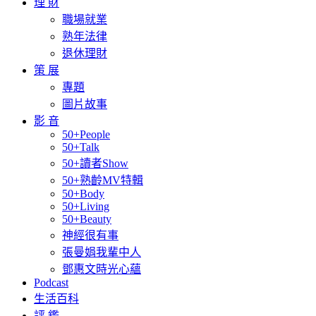
理 財
職場就業
熟年法律
退休理財
策 展
專題
圖片故事
影 音
50+People
50+Talk
50+讀者Show
50+熟齡MV特輯
50+Body
50+Living
50+Beauty
神經很有事
張曼娟我輩中人
鄧惠文時光心蘊
Podcast
生活百科
評 鑑