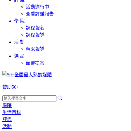
活動進行中
查看評鑑報告
學 院
課程報名
課程報導
活 動
精采報導
選 品
顛覆提案
贊助50+
學院
生活百科
評鑑
活動