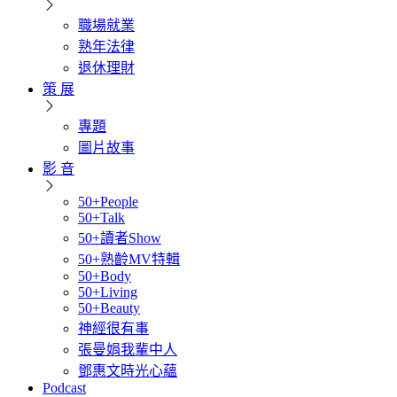
職場就業
熟年法律
退休理財
策 展
專題
圖片故事
影 音
50+People
50+Talk
50+讀者Show
50+熟齡MV特輯
50+Body
50+Living
50+Beauty
神經很有事
張曼娟我輩中人
鄧惠文時光心蘊
Podcast