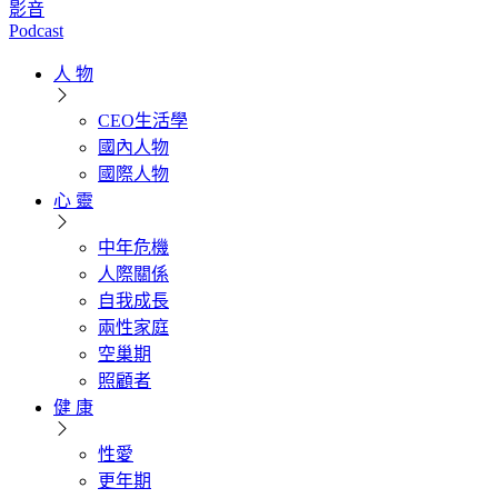
影音
Podcast
人 物
CEO生活學
國內人物
國際人物
心 靈
中年危機
人際關係
自我成長
兩性家庭
空巢期
照顧者
健 康
性愛
更年期