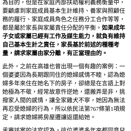
為目的，但是在家庭內部扶助權利義務衡量中，
要顧慮到家庭成員基本生計維持、養家與照顧任
務的履行、家庭成員角色之任務分工合作等等，
都是屬於家長與家屬責任分配的平衡。
如果成年
子女或家屬已經有工作及謀生能力，就負有維持
自己基本生計之責任，家長基於前述的種種考
量，請求家屬由家分離，有正當理由的。
此外，之前在高雄也曾出現一個有趣的案例：一
個婆婆因為長期跟同住的媳婦感情不睦，認為媳
婦多年來住在她名下的房子，卻總是在言語上對
她極為不敬，經常故意忤逆她，還搬弄是非，挑
撥家人間的感情，讓全家雞犬不寧，她因為無法
再忍受媳婦的行為，所以依民法第767條第1項規
定，請求媳婦將房屋遷讓返還給她。
承審該案的法官認為，這位婆婆多年來都同意兒