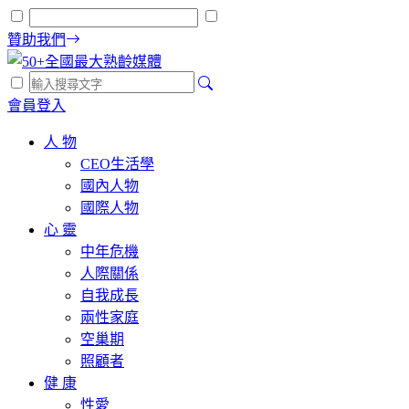
贊助我們
會員登入
人 物
CEO生活學
國內人物
國際人物
心 靈
中年危機
人際關係
自我成長
兩性家庭
空巢期
照顧者
健 康
性愛