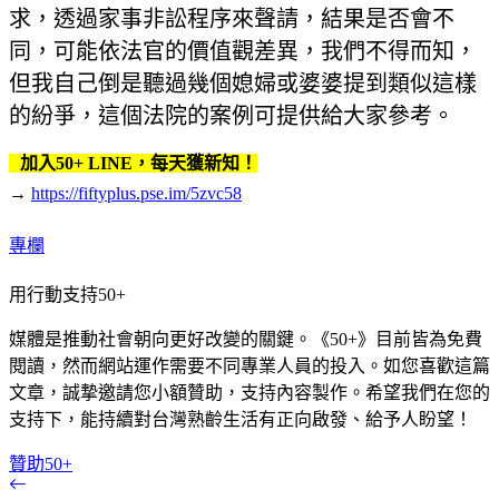
求，透過家事非訟程序來聲請，結果是否會不
同，可能依法官的價值觀差異，我們不得而知，
但我自己倒是聽過幾個媳婦或婆婆提到類似這樣
的紛爭，這個法院的案例可提供給大家參考。
加入50+ LINE，每天獲新知！
→
https://fiftyplus.pse.im/5zvc58
專欄
用行動支持50+
媒體是推動社會朝向更好改變的關鍵。《50+》目前皆為免費
閱讀，然而網站運作需要不同專業人員的投入。如您喜歡這篇
文章，誠摯邀請您小額贊助，支持內容製作。希望我們在您的
支持下，能持續對台灣熟齡生活有正向啟發、給予人盼望！
贊助50+