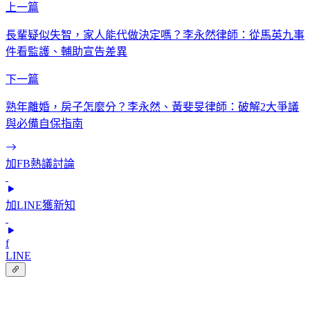
上一篇
長輩疑似失智，家人能代做決定嗎？李永然律師：從馬英九事
件看監護、輔助宣告差異
下一篇
熟年離婚，房子怎麼分？李永然、黃斐旻律師：破解2大爭議
與必備自保指南
加FB熱議討論
加LINE獲新知
f
LINE