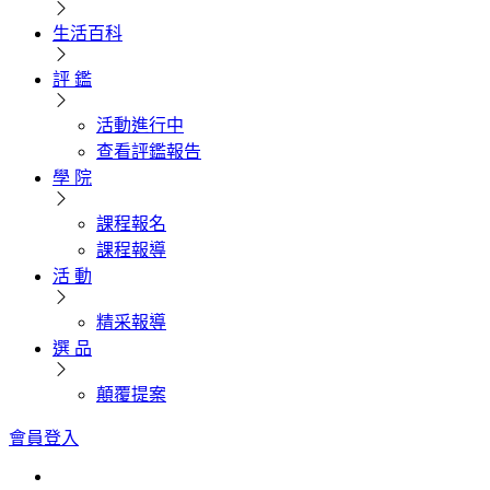
生活百科
評 鑑
活動進行中
查看評鑑報告
學 院
課程報名
課程報導
活 動
精采報導
選 品
顛覆提案
會員登入