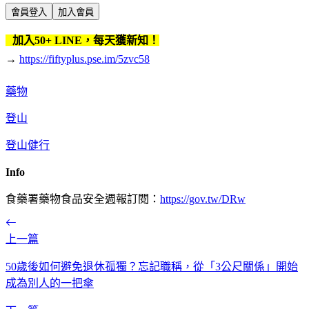
會員登入
加入會員
加入50+ LINE，每天獲新知！
→
https://fiftyplus.pse.im/5zvc58
藥物
登山
登山健行
Info
食藥署藥物食品安全週報訂閱：
https://gov.tw/DRw
上一篇
50歲後如何避免退休孤獨？忘記職稱，從「3公尺關係」開始
成為別人的一把傘