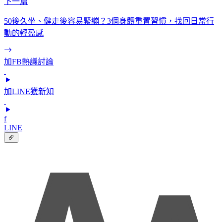
下一篇
50後久坐、健走後容易緊繃？3個身體重置習慣，找回日常行
動的輕盈感
加FB熱議討論
加LINE獲新知
f
LINE