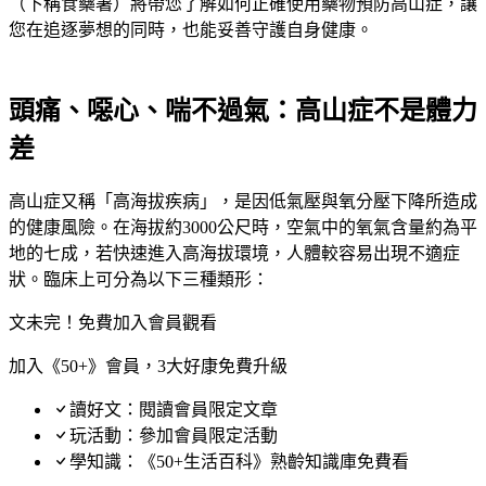
（下稱食藥署）將帶您了解如何正確使用藥物預防高山症，讓
您在追逐夢想的同時，也能妥善守護自身健康。
頭痛、噁心、喘不過氣：高山症不是體力
差
高山症又稱「高海拔疾病」，是因低氣壓與氧分壓下降所造成
的健康風險。在海拔約3000公尺時，空氣中的氧氣含量約為平
地的七成，若快速進入高海拔環境，人體較容易出現不適症
狀。臨床上可分為以下三種類形：
文未完！免費加入會員觀看
加入《50+》會員，3大好康免費升級
讀好文：閱讀會員限定文章
玩活動：參加會員限定活動
學知識：《50+生活百科》熟齡知識庫免費看