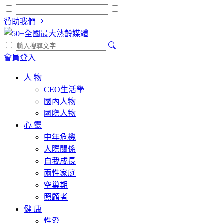
贊助我們
會員登入
人 物
CEO生活學
國內人物
國際人物
心 靈
中年危機
人際關係
自我成長
兩性家庭
空巢期
照顧者
健 康
性愛