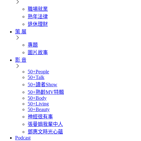
職場就業
熟年法律
退休理財
策 展
專題
圖片故事
影 音
50+People
50+Talk
50+讀者Show
50+熟齡MV特輯
50+Body
50+Living
50+Beauty
神經很有事
張曼娟我輩中人
鄧惠文時光心蘊
Podcast