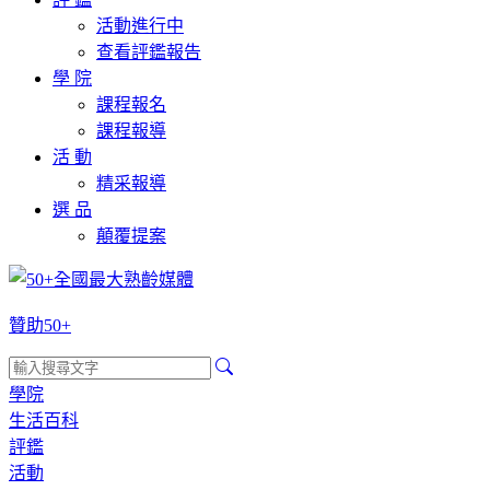
活動進行中
查看評鑑報告
學 院
課程報名
課程報導
活 動
精采報導
選 品
顛覆提案
贊助50+
學院
生活百科
評鑑
活動