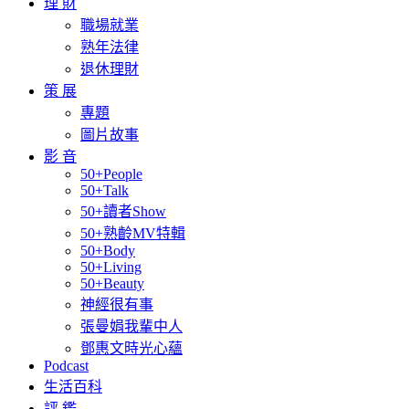
理 財
職場就業
熟年法律
退休理財
策 展
專題
圖片故事
影 音
50+People
50+Talk
50+讀者Show
50+熟齡MV特輯
50+Body
50+Living
50+Beauty
神經很有事
張曼娟我輩中人
鄧惠文時光心蘊
Podcast
生活百科
評 鑑