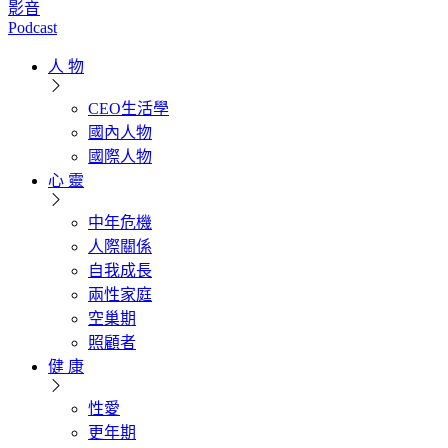
影音
Podcast
人 物
CEO生活學
國內人物
國際人物
心 靈
中年危機
人際關係
自我成長
兩性家庭
空巢期
照顧者
健 康
性愛
更年期