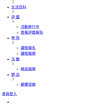
生活百科
評 鑑
活動進行中
查看評鑑報告
學 院
課程報名
課程報導
活 動
精采報導
選 品
顛覆提案
會員登入