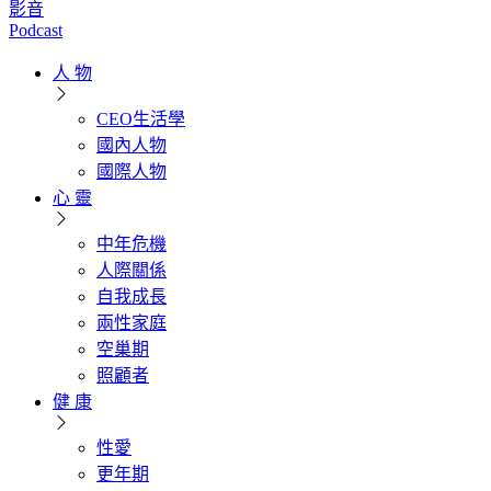
影音
Podcast
人 物
CEO生活學
國內人物
國際人物
心 靈
中年危機
人際關係
自我成長
兩性家庭
空巢期
照顧者
健 康
性愛
更年期