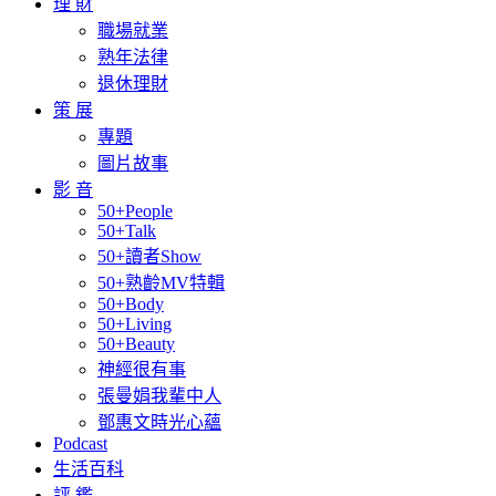
理 財
職場就業
熟年法律
退休理財
策 展
專題
圖片故事
影 音
50+People
50+Talk
50+讀者Show
50+熟齡MV特輯
50+Body
50+Living
50+Beauty
神經很有事
張曼娟我輩中人
鄧惠文時光心蘊
Podcast
生活百科
評 鑑