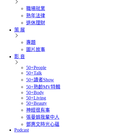
職場就業
熟年法律
退休理財
策 展
專題
圖片故事
影 音
50+People
50+Talk
50+讀者Show
50+熟齡MV特輯
50+Body
50+Living
50+Beauty
神經很有事
張曼娟我輩中人
鄧惠文時光心蘊
Podcast