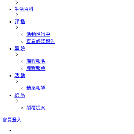
生活百科
評 鑑
活動進行中
查看評鑑報告
學 院
課程報名
課程報導
活 動
精采報導
選 品
顛覆提案
會員登入