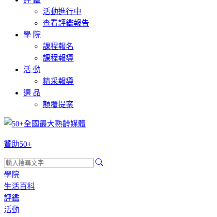
活動進行中
查看評鑑報告
學 院
課程報名
課程報導
活 動
精采報導
選 品
顛覆提案
贊助50+
學院
生活百科
評鑑
活動