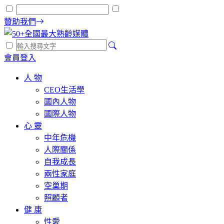
贊助我們
會員登入
人 物
CEO生活學
國內人物
國際人物
心 靈
中年危機
人際關係
自我成長
兩性家庭
空巢期
照顧者
健 康
性愛