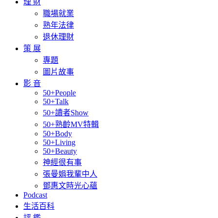
理 財
職場就業
熟年法律
退休理財
策 展
專題
圖片故事
影 音
50+People
50+Talk
50+讀者Show
50+熟齡MV特輯
50+Body
50+Living
50+Beauty
神經很有事
張曼娟我輩中人
鄧惠文時光心蘊
Podcast
生活百科
評 鑑