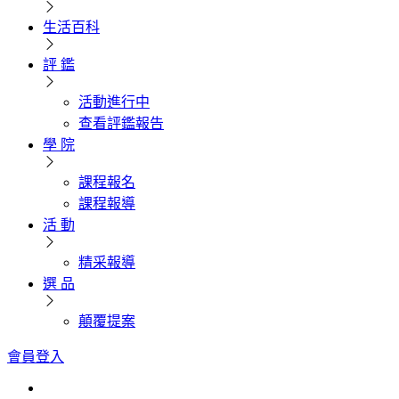
生活百科
評 鑑
活動進行中
查看評鑑報告
學 院
課程報名
課程報導
活 動
精采報導
選 品
顛覆提案
會員登入