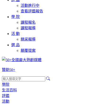
活動進行中
查看評鑑報告
學 院
課程報名
課程報導
活 動
精采報導
選 品
顛覆提案
贊助50+
學院
生活百科
評鑑
活動