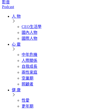
影音
Podcast
人 物
CEO生活學
國內人物
國際人物
心 靈
中年危機
人際關係
自我成長
兩性家庭
空巢期
照顧者
健 康
性愛
更年期