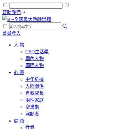
贊助我們
會員登入
人 物
CEO生活學
國內人物
國際人物
心 靈
中年危機
人際關係
自我成長
兩性家庭
空巢期
照顧者
健 康
性愛