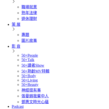
職場就業
熟年法律
退休理財
策 展
專題
圖片故事
影 音
50+People
50+Talk
50+讀者Show
50+熟齡MV特輯
50+Body
50+Living
50+Beauty
神經很有事
張曼娟我輩中人
鄧惠文時光心蘊
Podcast