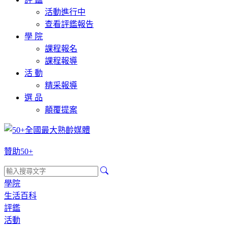
活動進行中
查看評鑑報告
學 院
課程報名
課程報導
活 動
精采報導
選 品
顛覆提案
贊助50+
學院
生活百科
評鑑
活動