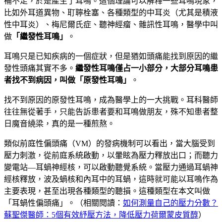
補不足，於是產生了耳鳴。這個理論可以解釋一些耳鳴現象，
比如外耳道異物、耵聹栓塞、各種類型的中耳炎（尤其是積液
性中耳炎）、梅尼爾氏症、聽神經瘤、雜訊性耳鳴，醫學中叫
做
「繼發性耳鳴」
。
耳鳴只是已知疾病的一個症狀，但是猶如頭痛能找到原因的繼
發性頭痛其實不多。
繼發性耳鳴僅占一小部分，大部分耳鳴患
者找不到病因，叫做「原發性耳鳴」
。
找不到原因的原發性耳鳴，成為醫學上的一大挑戰。耳科醫師
往往無從著手，只能告訴患者要和耳鳴做朋友，殊不知患者整
日魔音繞梁，真的是一種煎熬。
類似前庭性偏頭痛（VM）的發病機制可以看出，當大腦受到
壓力刺激，從前庭系統啟動，以暈眩為壓力釋放出口；而聽力
變電站—耳蝸神經核，可以啟動聽覺系統。當壓力通過耳蝸神
經核釋放，波及蝸核和內耳中的耳蝸，這時就可能以耳鳴作為
主要表現，甚至出現各種類型的聽損。這種類型在本文叫做
「耳蝸性偏頭痛」。（相關閱讀：
如何測量自己的壓力分數？
蘇聖傑醫師：5個有效紓壓方法，降低壓力荷爾蒙皮質醇
）