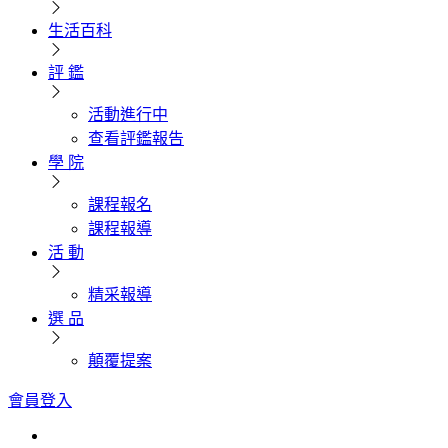
生活百科
評 鑑
活動進行中
查看評鑑報告
學 院
課程報名
課程報導
活 動
精采報導
選 品
顛覆提案
會員登入