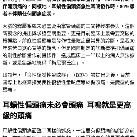
伴隨頭痛的。同樣地，耳蝸性偏頭痛急性耳鳴發作時，80%
患
者不伴隨任何頭痛症狀
。
大腦的釋壓系統未必需要由掌管頭痛的三叉神經來參與，這個
新觀念的提出與求證至關重要，更是目前臨床上最需要突破的
轉捩點。前庭性偏頭痛是發作性暈眩症最常見的診斷，是我30
年來苦口婆心宣導的觀念，但是國際制定的診斷標準把偏頭痛
的剛性診斷當作前提條件，造成臨床上一半以上的病人無法診
斷，或是錯誤地統稱「梅尼爾氏症」。
1979年，「良性復發性暈眩症」（BRV）被提出之後，目前
國際上也逐漸接受良性復發性暈眩症等於偏頭痛，是變型的偏
頭痛。
耳蝸性偏頭痛未必會頭痛 耳鳴就是更高
級的頭痛
耳蝸性偏頭痛面臨了同樣的迷惑，一定要有偏頭痛的診斷為前