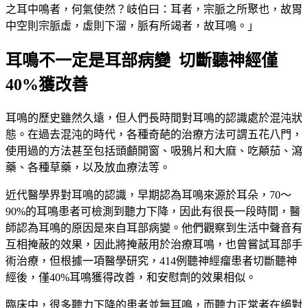
之耳中鳴者，何氣使然？岐伯曰：耳者，宗脈之所聚也，故胃
中空則宗脈虛，虛則下溜，脈有所竭者，故耳鳴。」
耳鳴不一定是耳部病變 切斷聽神經僅
40%獲改善
耳鳴的歷史雖然久遠，但人們長時間對耳鳴的認識處於混沌狀
態。在過去混沌的時代，各種奇葩的治療方法可謂五花八門，
使用過的方法甚至包括頭顱開窗、吸鴉片和大麻、吃顛茄、瀉
藥、各種草藥，以及放血療法等。
近代醫學界對耳鳴的認識，早期認為耳鳴來源於耳朵，70～
90%的耳鳴患者可檢測到聽力下降，因此有很長一段時間，醫
師認為耳鳴的原因是來自耳部病變。他們觀察到生活中聲音有
互相掩蔽的效果，因此將掩蔽用於治療耳鳴，也曾嘗試耳部手
術治療，但根據一項醫學研究，414例聽神經瘤患者切斷聽神
經後，僅40%耳鳴獲得改善，和安慰劑的效果相似。
臨床中，很多聽力下降的患者並無耳鳴，而聽力正常者在絕對