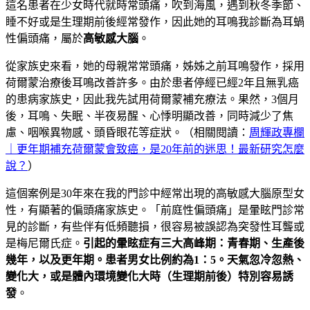
這名患者在少女時代就時常頭痛，吹到海風，遇到秋冬季節、
睡不好或是生理期前後經常發作，因此她的耳鳴我診斷為耳蝸
性偏頭痛，屬於
高敏感大腦
。
從家族史來看，她的母親常常頭痛，姊姊之前耳鳴發作，採用
荷爾蒙治療後耳鳴改善許多。由於患者停經已經2年且無乳癌
的患病家族史，因此我先試用荷爾蒙補充療法。果然，3個月
後，耳鳴、失眠、半夜易醒、心悸明顯改善，同時減少了焦
慮、咽喉異物感、頭昏眼花等症狀。（相關閱讀：
周輝政專欄
｜更年期補充荷爾蒙會致癌，是20年前的迷思！最新研究怎麼
說？
）
這個案例是30年來在我的門診中經常出現的高敏感大腦原型女
性，有顯著的偏頭痛家族史。「前庭性偏頭痛」是暈眩門診常
見的診斷，有些伴有低頻聽損，很容易被誤認為突發性耳聾或
是梅尼爾氏症。
引起的暈眩症有三大高峰期：青春期、生產後
幾年，以及更年期。患者男女比例約為
1
：5
。天氣忽冷忽熱、
變化大，或是體內環境變化大時（生理期前後）特別容易誘
發
。