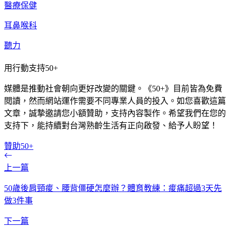
醫療保健
耳鼻喉科
聽力
用行動支持50+
媒體是推動社會朝向更好改變的關鍵。《50+》目前皆為免費
閱讀，然而網站運作需要不同專業人員的投入。如您喜歡這篇
文章，誠摯邀請您小額贊助，支持內容製作。希望我們在您的
支持下，能持續對台灣熟齡生活有正向啟發、給予人盼望！
贊助50+
上一篇
50歲後肩頸痠、腰背僵硬怎麼辦？體育教練：痠痛超過3天先
做3件事
下一篇