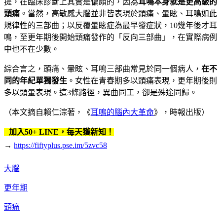
提，在臨床診斷上其實是偏頗的，因為
耳鳴本身就是更高級的
頭痛
。當然，高敏感大腦並非皆表現於頭痛、暈眩、耳鳴如此
規律性的三部曲；以反覆暈眩症為最早發症狀，10幾年後才耳
鳴，至更年期後開始頭痛發作的「反向三部曲」，在實際病例
中也不在少數。
綜合言之，頭痛、暈眩、耳鳴三部曲常見於同一個病人，
在不
同的年紀單獨發生
。女性在青春期多以頭痛表現，更年期後則
多以頭暈表現。這3條路徑，異曲同工，卻是殊途同歸。
（本文摘自賴仁淙著，《
耳鳴的腦內大革命
》，時報出版）
加入50+ LINE，每天獲新知！
→
https://fiftyplus.pse.im/5zvc58
大腦
更年期
頭痛