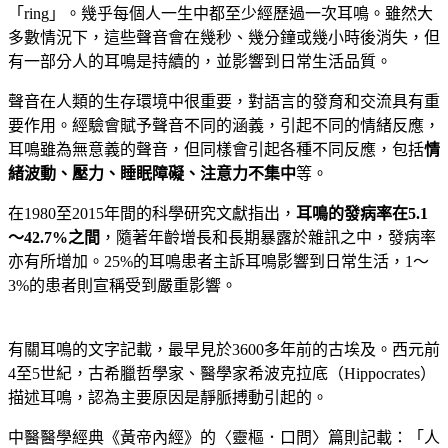
「ring」。幾乎每個人一生中都至少經歷過一次耳鳴。雖然大
多數情況下，這些聲音會在幾秒、幾分鐘或幾小時後消失，但
有一部分人的耳鳴是持續的，並影響到日常生活品質。
聲音在人類的生存環境中很重要，對語言的發育和交流具有重
要作用。經驗會賦予聲音不同的涵義，引起不同的情緒反應，
耳鳴雖為無意義的聲音，但同樣會引起各種不同反應，包括
情
緒波動、壓力、睡眠障礙、注意力不集中
等。
在1980至2015年間的科學研究文獻指出，
耳鳴的發病率在
5.1
～42.7%
之間
，隨著年齡增長和長期暴露於雜訊之中，發病率
亦有所增加。25%的耳鳴患者主訴耳鳴影響到日常生活，1～
3%的患者則宣稱受到嚴重影響。
有關耳鳴的文字記載，最早見於3600多年前的古埃及。西元前
4至5世紀，古希臘哲學家、醫學家希波克拉底（Hippocrates）
描述耳鳴，認為主要原因是靜脈搏動引起的。
中醫醫學經典《黃帝內經》的〈靈樞．口問〉篇則記載：「人