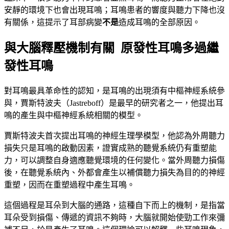
安靜的環境下也會出現耳鳴；耳鳴患者的響度與聽力下降也沒
有關係，這提示了耳部病變
不是
造成耳鳴的全部原因。
與大腦釋壓機制有關 原發性耳鳴多過繼
發性耳鳴
對耳鳴最具革命性的認知，是耳鳴的出現須有中樞神經系統參
與，賈斯特波夫（Jastreboff）是最早的研究者之一，他提出耳
鳴的產生與中樞神經系統相關的模型。
賈斯特波夫首次提出耳鳴的神經生理學模型，他認為外周聽力
損失只是耳鳴的啟動因素，證實成熟的聽覺系統仍有重塑能
力，可以調整自身適應聽覺環境的任何變化。當外周聽力損傷
後，在聽覺系統內、外都會產生以補償聽力損失為目的的神經
重塑，因而在重塑過程中產生耳鳴。
這個過程是耳朵到大腦的通路，這種自下而上的機制，是指當
耳朵受到損傷、傳遞的資訊不夠時，大腦就開始使勁工作來彌