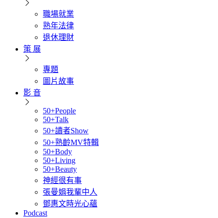
職場就業
熟年法律
退休理財
策 展
專題
圖片故事
影 音
50+People
50+Talk
50+讀者Show
50+熟齡MV特輯
50+Body
50+Living
50+Beauty
神經很有事
張曼娟我輩中人
鄧惠文時光心蘊
Podcast