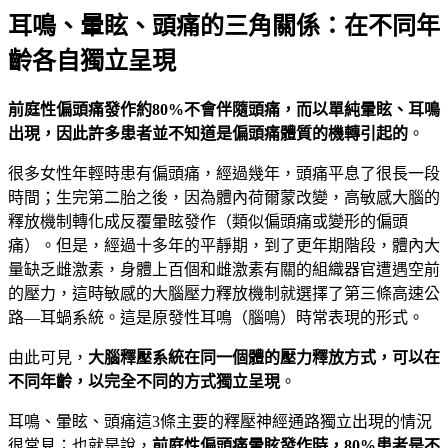
耳鳴、暈眩、頭痛的三角關係：在不同年
齡各自獨立呈現
前庭性偏頭痛發作約80%不會伴隨頭痛，而以單純暈眩、耳鳴
出現，因此許多患者並不知道是偏頭痛體質的機轉引起的
。
很多女性年輕時患有偏頭痛，經過幾年，頭痛平息了很長一段
時間；生完第二胎之後，因為體內荷爾蒙改變，高敏感大腦的
釋放機制轉化成反覆暈眩發作（類似偏頭痛或變形的偏頭
痛）。但是，經過十多年的平靜期，到了更年期階段，體內大
量缺乏雌激素，身體上百個和雌激素有關的組織器官遭遇空前
的壓力，這時敏感的大腦壓力釋放機制就選擇了第三條高速公
路—耳蝸系統。這是原發性耳鳴（腦鳴）時常表現的形式。
由此可見，
大腦釋壓系統在同一個體的壓力釋放方式，可以在
不同年齡，以完全不同的方式獨立呈現
。
耳鳴、暈眩、頭痛這3條主要的釋壓神經通路獨立出現的情況
很常見；也就是說，
前庭性偏頭痛暈眩發作時，
80%
患者是不