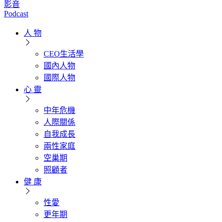
影音
Podcast
人 物
CEO生活學
國內人物
國際人物
心 靈
中年危機
人際關係
自我成長
兩性家庭
空巢期
照顧者
健 康
性愛
更年期