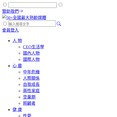
贊助我們
會員登入
人 物
CEO生活學
國內人物
國際人物
心 靈
中年危機
人際關係
自我成長
兩性家庭
空巢期
照顧者
健 康
性愛