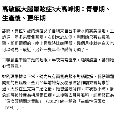
高敏感大腦暈眩症3大高峰期：青春期、
生產後、更年期
診間，有位51歲的清瘦女子自稱來自台中清水的高美濕地，主
訴這一年多來雙側耳鳴，右側大於左側。剛開始只有右邊鳴
聲，斷斷續續的，晚上睡覺時比較明顯，幾個月後就連白天也
可以聽見。最近，另外一隻耳朵也變得明顯了。
耳鳴嚴重干擾了她的睡眠。半夜常常醒來，腦鳴嚴重，響到她
心慌意亂。
她的理學檢查正常，聽力只有兩側高頻不對稱聽損，我仔細翻
閱她的舊病歷，查到20年前她有反覆暈眩發作前來醫院求診
過。大約在生完第二胎之後，她曾暈眩發作，每次數小時，掛
急診時被診斷為梅尼爾氏症。之後轉去耳鼻喉科，診斷修正為
「偏痛頭相關之暈眩」（2012年統一稱為「前庭性偏頭痛」
〔VM〕）。