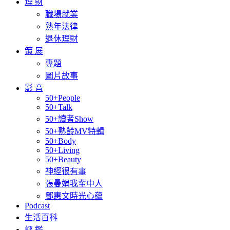
理 財
職場就業
熟年法律
退休理財
策 展
專題
圖片故事
影 音
50+People
50+Talk
50+讀者Show
50+熟齡MV特輯
50+Body
50+Living
50+Beauty
神經很有事
張曼娟我輩中人
鄧惠文時光心蘊
Podcast
生活百科
評 鑑