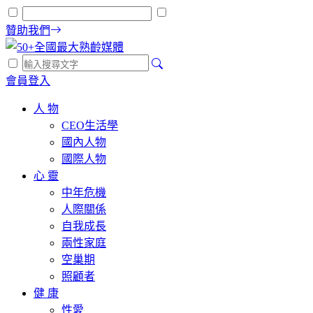
贊助我們
會員登入
人 物
CEO生活學
國內人物
國際人物
心 靈
中年危機
人際關係
自我成長
兩性家庭
空巢期
照顧者
健 康
性愛