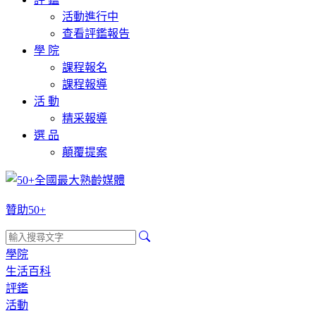
活動進行中
查看評鑑報告
學 院
課程報名
課程報導
活 動
精采報導
選 品
顛覆提案
贊助50+
學院
生活百科
評鑑
活動