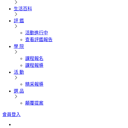
生活百科
評 鑑
活動進行中
查看評鑑報告
學 院
課程報名
課程報導
活 動
精采報導
選 品
顛覆提案
會員登入