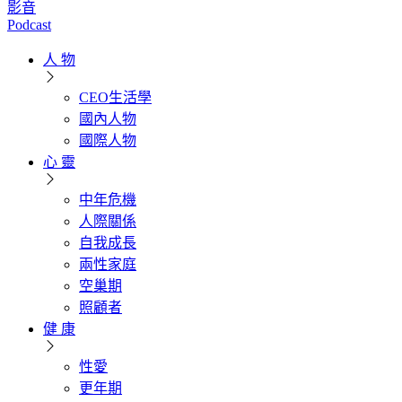
影音
Podcast
人 物
CEO生活學
國內人物
國際人物
心 靈
中年危機
人際關係
自我成長
兩性家庭
空巢期
照顧者
健 康
性愛
更年期