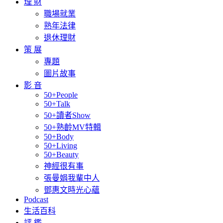
理 財
職場就業
熟年法律
退休理財
策 展
專題
圖片故事
影 音
50+People
50+Talk
50+讀者Show
50+熟齡MV特輯
50+Body
50+Living
50+Beauty
神經很有事
張曼娟我輩中人
鄧惠文時光心蘊
Podcast
生活百科
評 鑑