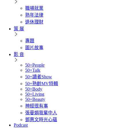
職場就業
熟年法律
退休理財
策 展
專題
圖片故事
影 音
50+People
50+Talk
50+讀者Show
50+熟齡MV特輯
50+Body
50+Living
50+Beauty
神經很有事
張曼娟我輩中人
鄧惠文時光心蘊
Podcast