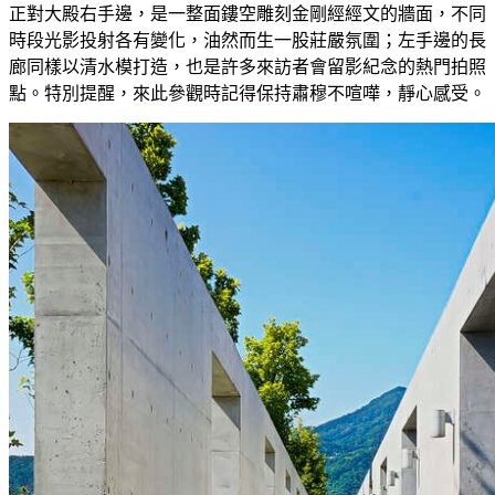
正對大殿右手邊，是一整面鏤空雕刻金剛經經文的牆面，不同
時段光影投射各有變化，油然而生一股莊嚴氛圍；左手邊的長
廊同樣以清水模打造，也是許多來訪者會留影紀念的熱門拍照
點。特別提醒，來此參觀時記得保持肅穆不喧嘩，靜心感受。