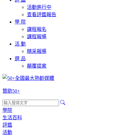
活動進行中
查看評鑑報告
學 院
課程報名
課程報導
活 動
精采報導
選 品
顛覆提案
贊助50+
學院
生活百科
評鑑
活動