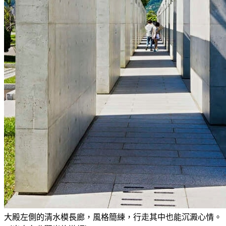
大殿左側的清水模長廊，風格簡練，行走其中也能沉澱心情。