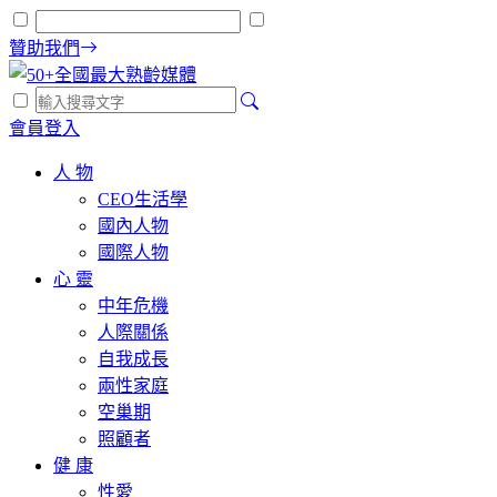
贊助我們
會員登入
人 物
CEO生活學
國內人物
國際人物
心 靈
中年危機
人際關係
自我成長
兩性家庭
空巢期
照顧者
健 康
性愛