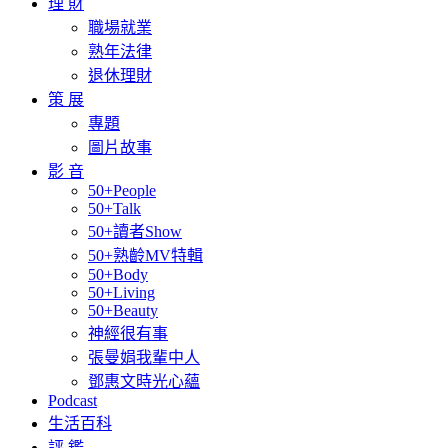
理 財
職場就業
熟年法律
退休理財
策 展
專題
圖片故事
影 音
50+People
50+Talk
50+讀者Show
50+熟齡MV特輯
50+Body
50+Living
50+Beauty
神經很有事
張曼娟我輩中人
鄧惠文時光心蘊
Podcast
生活百科
評 鑑