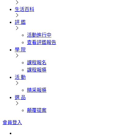
生活百科
評 鑑
活動進行中
查看評鑑報告
學 院
課程報名
課程報導
活 動
精采報導
選 品
顛覆提案
會員登入