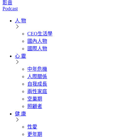
影音
Podcast
人 物
CEO生活學
國內人物
國際人物
心 靈
中年危機
人際關係
自我成長
兩性家庭
空巢期
照顧者
健 康
性愛
更年期