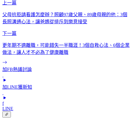
上一篇
父母抗拒請看護怎麼辦？照顧97歲父親、89歲母親的他：3個
長照溝通心法，讓爸媽從排斥到樂意接受
下一篇
更年期不適離職，可能錯失一半職涯！3個自救心法、6個企業
做法，讓人才不必為了健康離職
加FB熱議討論
加LINE獲新知
f
LINE