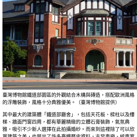
臺灣博物館鐵道部園區的外觀結合木構與磚造，搭配歐洲風格
的浮雕裝飾，風格十分典雅優美。（臺灣博物館提供）
其中最大的建築體「鐵道部廳舍」，包括天花板、樑柱以及樓
梯、牆面門窗四周，都有華麗精緻的立體石膏裝飾，氣氛典
雅，吸引不少新人選擇在此拍攝婚紗。而來到這裡除了可以欣
賞建築之美，也展出了許多臺鐵歷史資料，古早車廂、候車室