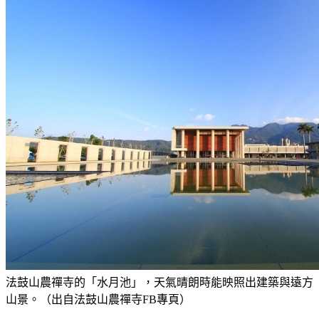
法鼓山農禪寺的「水月池」，天氣晴朗時能映照出建築與遠方
山景。（出自法鼓山農禪寺FB專頁）