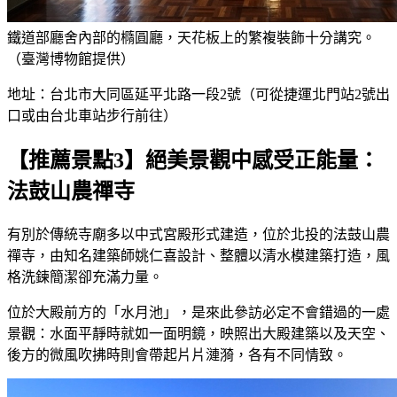
鐵道部廳舍內部的橢圓廳，天花板上的繁複裝飾十分講究。
（臺灣博物館提供）
地址：台北市大同區延平北路一段2號（可從捷運北門站2號出
口或由台北車站步行前往）
【推薦景點3】絕美景觀中感受正能量：
法鼓山農禪寺
有別於傳統寺廟多以中式宮殿形式建造，位於北投的法鼓山農
禪寺，由知名建築師姚仁喜設計、整體以清水模建築打造，風
格洗鍊簡潔卻充滿力量。
位於大殿前方的「水月池」，是來此參訪必定不會錯過的一處
景觀：水面平靜時就如一面明鏡，映照出大殿建築以及天空、
後方的微風吹拂時則會帶起片片漣漪，各有不同情致。