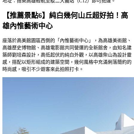
地址：搭乘高雄輕軌至駁二大義站（C12）即可抵達。
【推薦景點6】純白幾何山丘超好拍！高
雄內惟藝術中心
座落於高美館園區西側的「內惟藝術中心」，為高雄美術館、
高雄歷史博物館、高雄電影館共同營運的全新館舍，由知名建
築師劉培森設計，高低起伏的純白外觀，以高雄柴山為設計靈
感，搭配以矩形組成的建築空間，幾何風格中充滿俐落簡約的
時尚感，吸引不少遊客來此拍照打卡。