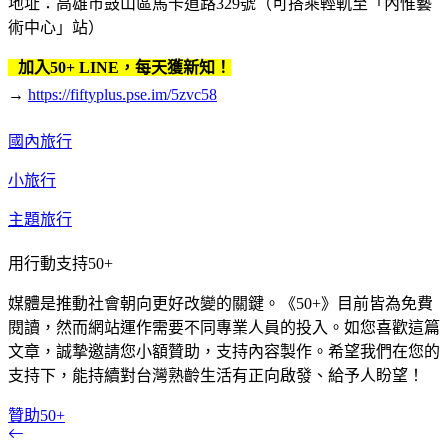
地址：高雄市鼓山區馬卡道路329號（可搭乘輕軌至「內惟藝
術中心」站）
加入50+ LINE，每天獲新知！
→
https://fiftyplus.pse.im/5zvc58
國內旅行
小旅行
主題旅行
用行動支持50+
媒體是推動社會朝向更好改變的關鍵。《50+》目前皆為免費
閱讀，然而網站運作需要不同專業人員的投入。如您喜歡這篇
文章，誠摯邀請您小額贊助，支持內容製作。希望我們在您的
支持下，能持續對台灣熟齡生活有正向啟發、給予人盼望！
贊助50+