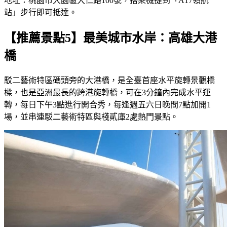
地址：桃園市大園區大仁路100號，搭乘機捷到「A17領航
站」步行即可抵達。
【推薦景點5】最美城市水岸：高雄大港
橋
駁二藝術特區碼頭旁的大港橋，是全臺首座水平旋轉景觀橋
樑，也是亞洲最長的跨港旋轉橋，可在3分鐘內完成水平運
轉，每日下午3點進行開合秀，每逢週五六日晚間7點加開1
場，並串連駁二藝術特區與棧貳庫2處熱門景點。