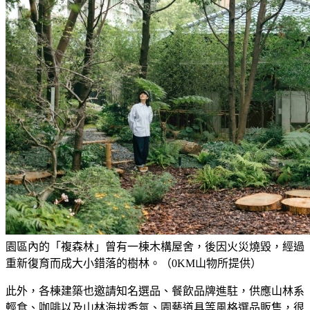
園區內的「複森林」曾有一棟木構屋舍，後因火災燒毀，經過
重新復育而成大小錯落的樹林。（0KM山物所提供）
此外，各棟建築也邀請知名選品、餐飲品牌進駐，供應山林系
輕食、咖啡以及山林海拔香氛、園藝道具等風格選品販售，很