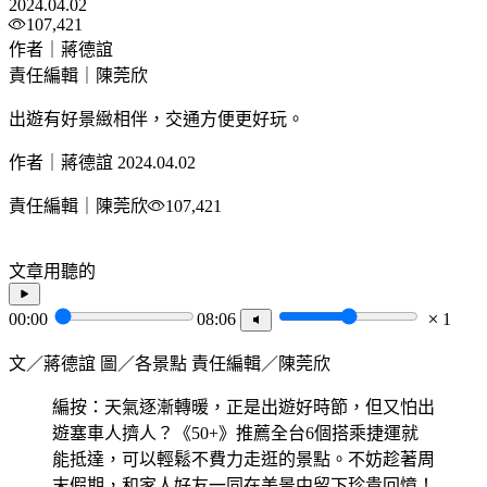
2024.04.02
107,421
作者｜蔣德誼
責任編輯｜陳莞欣
出遊有好景緻相伴，交通方便更好玩。
作者｜蔣德誼
2024.04.02
責任編輯｜陳莞欣
107,421
文章用聽的
00:00
08:06
1
文／蔣德誼 圖／各景點 責任編輯／陳莞欣
編按：天氣逐漸轉暖，正是出遊好時節，但又怕出
遊塞車人擠人？《50+》推薦全台6個搭乘捷運就
能抵達，可以輕鬆不費力走逛的景點。不妨趁著周
末假期，和家人好友一同在美景中留下珍貴回憶！