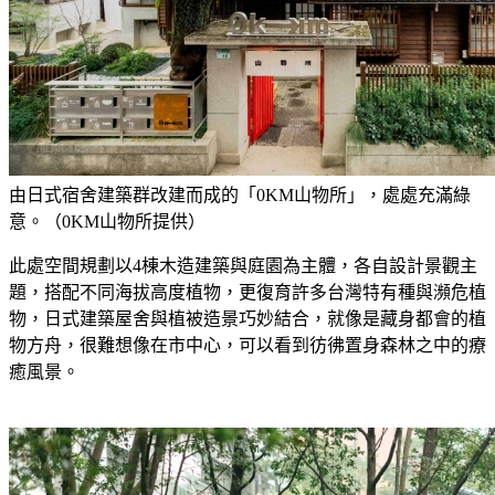
由日式宿舍建築群改建而成的「0KM山物所」，處處充滿綠
意。（0KM山物所提供）
此處空間規劃以4棟木造建築與庭園為主體，各自設計景觀主
題，搭配不同海拔高度植物，更復育許多台灣特有種與瀕危植
物，日式建築屋舍與植被造景巧妙結合，就像是藏身都會的植
物方舟，很難想像在市中心，可以看到彷彿置身森林之中的療
癒風景。