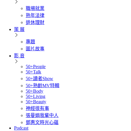
職場就業
熟年法律
退休理財
策 展
專題
圖片故事
影 音
50+People
50+Talk
50+讀者Show
50+熟齡MV特輯
50+Body
50+Living
50+Beauty
神經很有事
張曼娟我輩中人
鄧惠文時光心蘊
Podcast