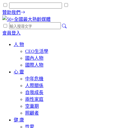
贊助我們
會員登入
人 物
CEO生活學
國內人物
國際人物
心 靈
中年危機
人際關係
自我成長
兩性家庭
空巢期
照顧者
健 康
性愛