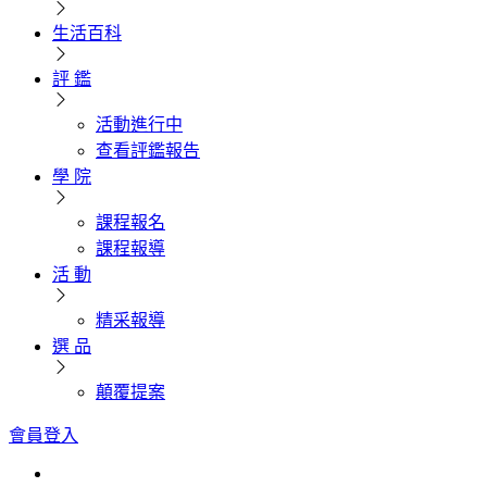
生活百科
評 鑑
活動進行中
查看評鑑報告
學 院
課程報名
課程報導
活 動
精采報導
選 品
顛覆提案
會員登入