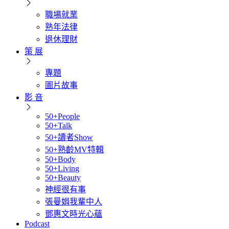
職場就業
熟年法律
退休理財
策 展
專題
圖片故事
影 音
50+People
50+Talk
50+讀者Show
50+熟齡MV特輯
50+Body
50+Living
50+Beauty
神經很有事
張曼娟我輩中人
鄧惠文時光心蘊
Podcast