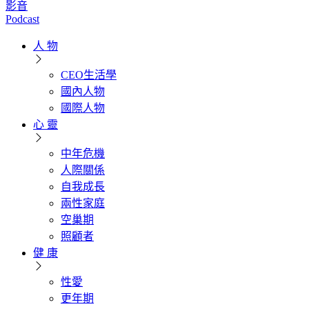
影音
Podcast
人 物
CEO生活學
國內人物
國際人物
心 靈
中年危機
人際關係
自我成長
兩性家庭
空巢期
照顧者
健 康
性愛
更年期