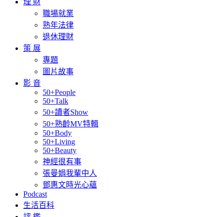
理 財
職場就業
熟年法律
退休理財
策 展
專題
圖片故事
影 音
50+People
50+Talk
50+讀者Show
50+熟齡MV特輯
50+Body
50+Living
50+Beauty
神經很有事
張曼娟我輩中人
鄧惠文時光心蘊
Podcast
生活百科
評 鑑