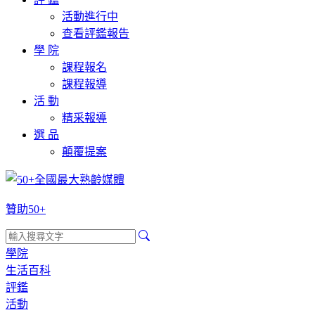
活動進行中
查看評鑑報告
學 院
課程報名
課程報導
活 動
精采報導
選 品
顛覆提案
贊助50+
學院
生活百科
評鑑
活動