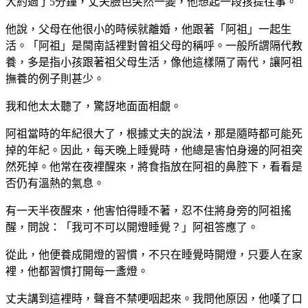
大約過了5分鐘，丈夫臉色突然一變，他想起一段孩提往事。
他說，父母在他很小的時候就離婚，他跟著「阿祖」一起生
活。「阿祖」是閩南話裡對曾祖父母的稱呼。一般所謂隔代教
養，多是指小孩跟著祖父母生活，像他這樣隔了兩代，讓阿祖
撫養的例子則甚少。
我和他太太聽了，驚訝地面面相覷。
阿祖當時的年紀很大了，根據丈夫的說法，那是隨時都可能死
掉的年紀。因此，每天晚上睡覺時，他總是害怕身邊的阿祖突
然死掉。他常在夜裡醒來，將食指放在阿祖的鼻腔下，看看是
否仍有溫熱的氣息。
有一天半夜醒來，他害怕得睡不著，忍不住將身旁的阿祖搖
醒，問說：「我可不可以開燈睡覺？」阿祖答應了。
從此，他便養成開燈的習慣，不只在睡覺時開燈，只要人在家
裡，他都習慣打開每一盞燈。
丈夫講到這裡時，聲音不禁哽咽起來。我問他原因，他嘆了口