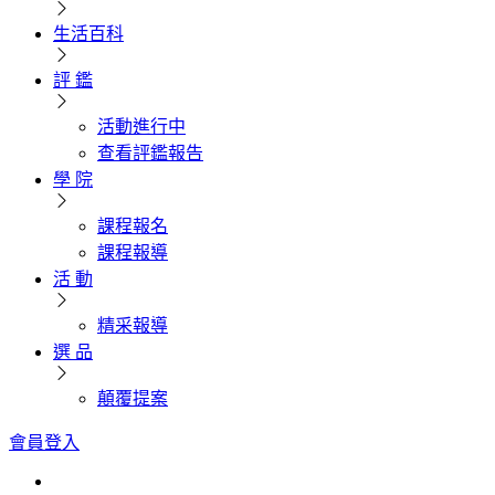
生活百科
評 鑑
活動進行中
查看評鑑報告
學 院
課程報名
課程報導
活 動
精采報導
選 品
顛覆提案
會員登入