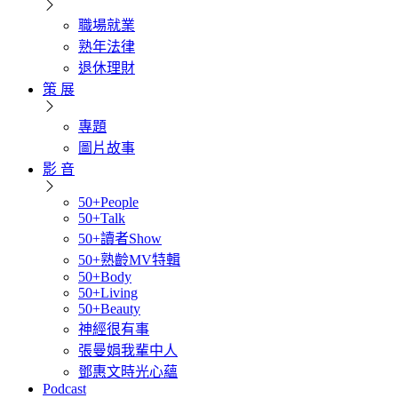
職場就業
熟年法律
退休理財
策 展
專題
圖片故事
影 音
50+People
50+Talk
50+讀者Show
50+熟齡MV特輯
50+Body
50+Living
50+Beauty
神經很有事
張曼娟我輩中人
鄧惠文時光心蘊
Podcast