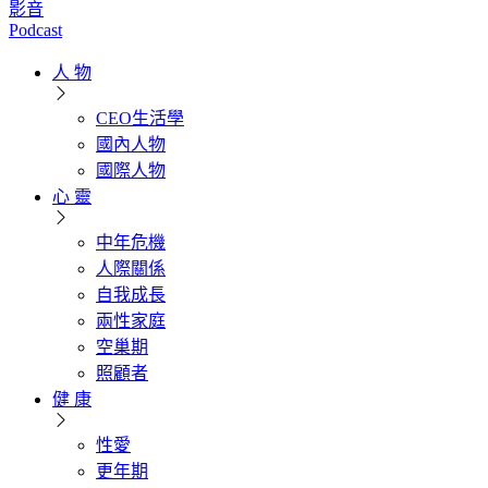
影音
Podcast
人 物
CEO生活學
國內人物
國際人物
心 靈
中年危機
人際關係
自我成長
兩性家庭
空巢期
照顧者
健 康
性愛
更年期