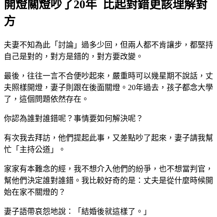
開燈關燈吵了20年 比起對錯更該理解對
方
夫妻不知為此「討論」過多少回，但兩人都不肯讓步，都堅持
自己是對的，對方是錯的，對方要改變。
最後，往往一言不合便吵起來，嚴重時可以幾星期不說話，丈
夫照樣開燈，妻子則跟在後面關燈。20年過去，孩子都念大學
了，這個問題依然存在。
你認為誰對誰錯呢？事情要如何解決呢？
有次我去拜訪，他們提起此事，又差點吵了起來，妻子請我幫
忙「主持公道」。
家家有本難念的經，我不想介入他們的紛爭，也不想當判官，
幫他們決定誰對誰錯。我比較好奇的是：丈夫是從什麼時候開
始在家不關燈的？
妻子語帶哀怨地說：「結婚後就這樣了。」