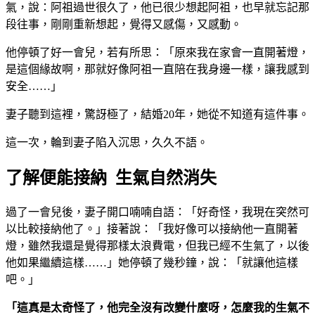
氣，說：阿祖過世很久了，他已很少想起阿祖，也早就忘記那
段往事，剛剛重新想起，覺得又感傷，又感動。
他停頓了好一會兒，若有所思：「原來我在家會一直開著燈，
是這個緣故啊，那就好像阿祖一直陪在我身邊一樣，讓我感到
安全……」
妻子聽到這裡，驚訝極了，結婚20年，她從不知道有這件事。
這一次，輪到妻子陷入沉思，久久不語。
了解便能接納 生氣自然消失
過了一會兒後，妻子開口喃喃自語：「好奇怪，我現在突然可
以比較接納他了。」接著說：「我好像可以接納他一直開著
燈，雖然我還是覺得那樣太浪費電，但我已經不生氣了，以後
他如果繼續這樣……」她停頓了幾秒鐘，說：「就讓他這樣
吧。」
「這真是太奇怪了，他完全沒有改變什麼呀，怎麼我的生氣不