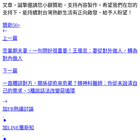
文章，誠摯邀請您小額贊助，支持內容製作。希望我們在您的
支持下，能持續對台灣熟齡生活有正向啟發、給予人盼望！
贊助50+
上一篇
空巢期夫妻，一句問好很重要！王偉忠：要從對外做人，轉為
對內做人
下一篇
一直體諒對方，關係卻愈來愈累？精神科醫師：你從未說清自
己的需求，5種說話法改變惡循環
加FB熱議討論
加LINE獲新知