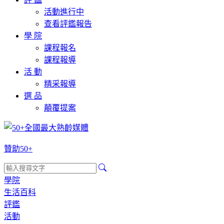
活動進行中
查看評鑑報告
學 院
課程報名
課程報導
活 動
精采報導
選 品
顛覆提案
贊助50+
學院
生活百科
評鑑
活動