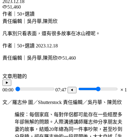
2023.12.18
51,460
作者｜50+選讀
責任編輯｜吳丹華,陳莞欣
凡事別只看表面，還有很多故事在冰山裡呢。
作者｜50+選讀
2023.12.18
責任編輯｜吳丹華,陳莞欣
51,460
文章用聽的
00:00
07:47
1
文／羅志仲 圖／Shutterstock 責任編輯／吳丹華、陳莞欣
編按：每個家庭、每對伴侶都可能存在一些經歷多
年卻無解的問題。人際溝通講師羅志仲分享朋友夫
妻的故事，結婚20年總為同一件事吵架，甚至吵到
分房睡，卻在羅志仲的一段提問後，太太自述「生