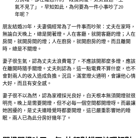
氣不見了」，早知如此，為何要為一件小事吵了20
年呢？
朋友結婚20年，夫妻倆經常為了一件事而吵架：丈夫在家時，
無論白天晚上，總是開著燈。人在客廳，就開客廳的燈；人在
房間，就開房間的燈；人在廚房，就開廚房的燈。而且離開
時，總是不關燈。
妻子很生氣，認為丈夫太浪費電了，不應該開那麼多燈，應該
在離開時隨手關燈。丈夫則認為，這一點電費不算什麼，也不
會對兩人的收入造成負擔。況且，滿室燈火通明，會讓他心情
大好，而且有安全感。
妻子很不以為然，認為家裡採光良好，白天根本無須開燈就很
明亮。晚上是需要開燈，但不必每一個空間都開燈呀。而最讓
她困擾的，是丈夫連睡覺時都要開燈，這已嚴重影響她的睡
眠，兩人已為此分房好幾年了。