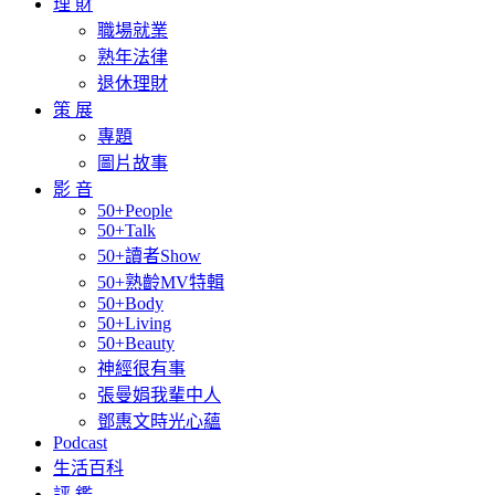
理 財
職場就業
熟年法律
退休理財
策 展
專題
圖片故事
影 音
50+People
50+Talk
50+讀者Show
50+熟齡MV特輯
50+Body
50+Living
50+Beauty
神經很有事
張曼娟我輩中人
鄧惠文時光心蘊
Podcast
生活百科
評 鑑