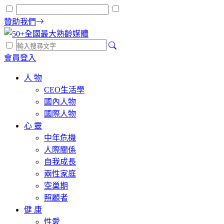
贊助我們
會員登入
人 物
CEO生活學
國內人物
國際人物
心 靈
中年危機
人際關係
自我成長
兩性家庭
空巢期
照顧者
健 康
性愛