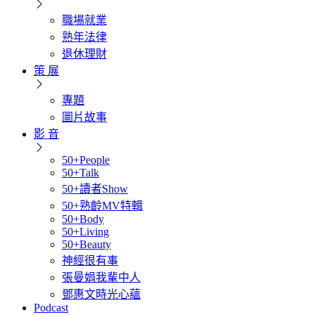
職場就業
熟年法律
退休理財
策 展
專題
圖片故事
影 音
50+People
50+Talk
50+讀者Show
50+熟齡MV特輯
50+Body
50+Living
50+Beauty
神經很有事
張曼娟我輩中人
鄧惠文時光心蘊
Podcast