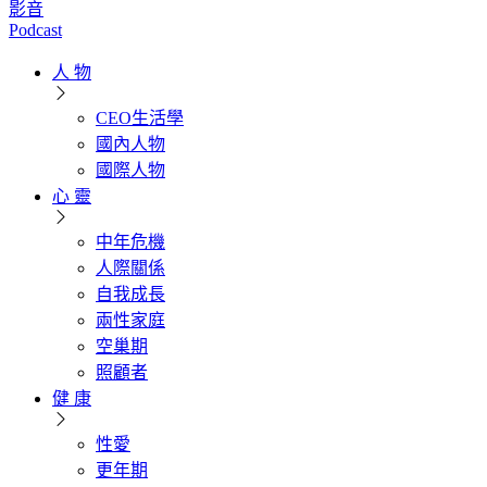
影音
Podcast
人 物
CEO生活學
國內人物
國際人物
心 靈
中年危機
人際關係
自我成長
兩性家庭
空巢期
照顧者
健 康
性愛
更年期