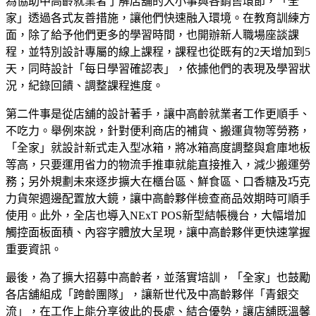
為協助中高齡就業者了解店舖的大小事與各銷售環節，「全
家」透過各式友善措施，讓他們快速融入環境。在教育訓練方
面，除了給予他們更多的學習時間，也開辦新人職場座談課
程，並特別設計專屬的線上課程，課程也從既有的2天增加到5
天，同時設計「每日學習確認表」，依據他們的表現及學習狀
況，紀錄回饋、調整課程進度。
第二件事是從店舖的設計著手，讓中高齡就業者工作更順手、
不吃力。舉例來說，針對便利商店的補貨、搬運貨物等勞務，
「全家」就設計新式走入型冰箱，將冰箱高度調整與倉庫地板
等高，只要運用省力的物流手推車就能直接推入，減少搬運勞
務；另外規劃未來逐步擴大在櫃台區、鮮食區、口香糖及巧克
力貨架週邊配置放大鏡，讓中高齡夥伴檢查商品效期時可順手
使用。此外，全店也導入NExT POS新型結帳機台，大幅增加
觸控面板面積、內容字體放大呈現，讓中高齡夥伴更快速掌握
重要資訊。
最後，為了擴大招募中高齡者，並落實培訓，「全家」也鼓勵
各店舖組成「跨齡團隊」，讓新世代及中高齡夥伴「青銀交
流」，在工作上能分享彼此的長處、結合優勢，讓店舖既溫馨