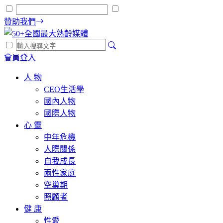
贊助我們
會員登入
人 物
CEO生活學
國內人物
國際人物
心 靈
中年危機
人際關係
自我成長
兩性家庭
空巢期
照顧者
健 康
性愛