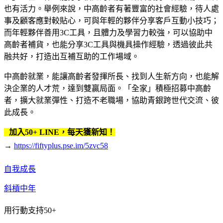
也有活力。舉例來說，中高齡者有著豐富的社會經驗，待人處
事及顧客應對較貼心，可與年輕的夥伴分享客戶互動小技巧；
而年輕夥伴善用3C工具，且體力及學習力較強，可以協助中
高齡者補貨，也能分享3C工具與機具操作經驗，透過彼此共
融共好，打造出互補互助的工作場域。
中高齡就業，能讓高齡者發揮所長、找到人生新方向，也能解
決企業的人才荒，達到雙贏局面。「全家」積極招募中高齡
者，擴大就業彈性、打造不老職場，協助青銀跨世代交流、彼
此成長。
加入50+ LINE，每天獲新知！
→
https://fiftyplus.pse.im/5zvc58
自我成長
斜槓中年
用行動支持50+