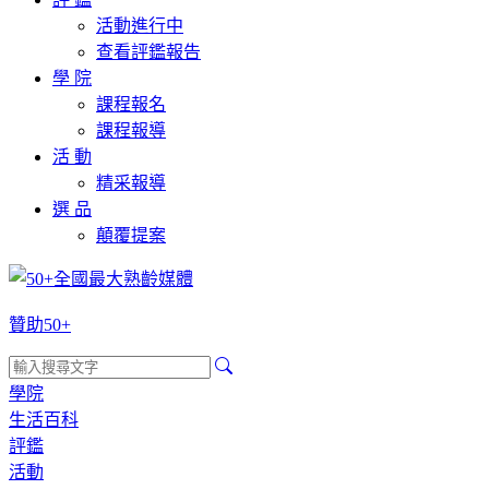
活動進行中
查看評鑑報告
學 院
課程報名
課程報導
活 動
精采報導
選 品
顛覆提案
贊助50+
學院
生活百科
評鑑
活動