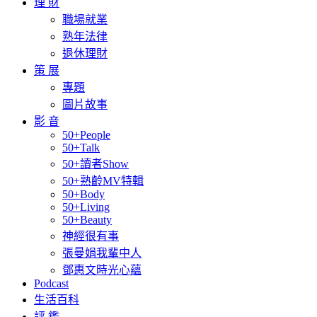
理 財
職場就業
熟年法律
退休理財
策 展
專題
圖片故事
影 音
50+People
50+Talk
50+讀者Show
50+熟齡MV特輯
50+Body
50+Living
50+Beauty
神經很有事
張曼娟我輩中人
鄧惠文時光心蘊
Podcast
生活百科
評 鑑