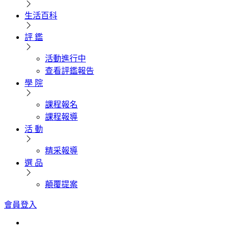
生活百科
評 鑑
活動進行中
查看評鑑報告
學 院
課程報名
課程報導
活 動
精采報導
選 品
顛覆提案
會員登入