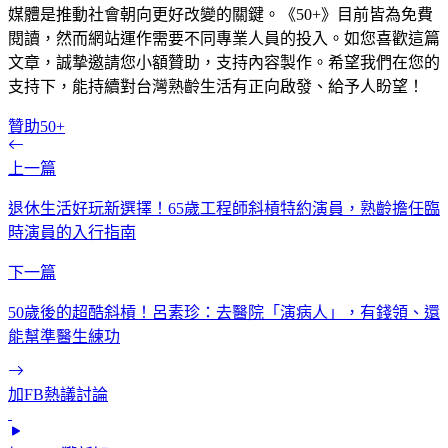
媒體是推動社會朝向更好改變的關鍵。《50+》目前皆為免費
閱讀，然而網站運作需要不同專業人員的投入。如您喜歡這篇
文章，誠摯邀請您小額贊助，支持內容製作。希望我們在您的
支持下，能持續對台灣熟齡生活有正向啟發、給予人盼望！
贊助50+
上一篇
退休生活好玩新選擇！65歲工程師斜槓特約演員，熟齡擔任臨
時演員的入行指南
下一篇
50歲後的超酷斜槓！呂素珍：去醫院「演病人」，有錢領、還
能幫準醫生練功
加FB熱議討論