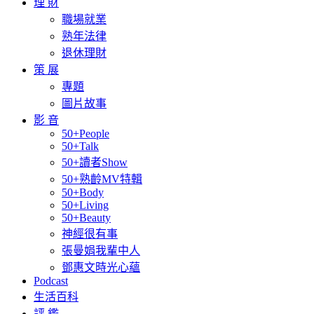
理 財
職場就業
熟年法律
退休理財
策 展
專題
圖片故事
影 音
50+People
50+Talk
50+讀者Show
50+熟齡MV特輯
50+Body
50+Living
50+Beauty
神經很有事
張曼娟我輩中人
鄧惠文時光心蘊
Podcast
生活百科
評 鑑