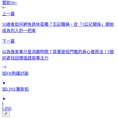
贊助50+
上一篇
50歲後如何避免退休孤獨？忘記職稱，從「3公尺關係」開始
成為別人的一把傘
下一篇
以為做家事只是消磨時間？其實是低門檻的身心復原法！5個
好處找回價值感與專注力
加FB熱議討論
加LINE獲新知
f
LINE