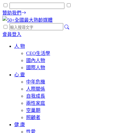
贊助我們
會員登入
人 物
CEO生活學
國內人物
國際人物
心 靈
中年危機
人際關係
自我成長
兩性家庭
空巢期
照顧者
健 康
性愛