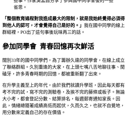
些事。作家吳孟昌分享了參與國中同學會後的一些
省思。
「整個教育過程對我造成最大的限制，就是我始終覺得必須得
到他人的認可，才會覺得自己是好的。」
我在國中同學的線上
群組裡，PO出了這句事後玩味再三的話。
參加同學會 青春回憶再次鮮活
闊別33年的國中同學們，為了籌辦久違的同學會，在線上成立
了聯絡群組。久別重逢的大家，在上頭七嘴八舌地聊往事、閒
磕牙，許多青春時期的回憶，都被重新翻了出來。
在升學主義至上的年代，由於我們就讀升學班，因此每天都有
考不完的試，寫不完的測驗卷，及挨不完的藤條或板子。無論
大小考，都會登記分數、結算排名，每週郵寄通知家長。因
此，情緒總隨著成績高低而起伏，久而久之，也就不自覺地，
用分數來定義自己的存在價值。