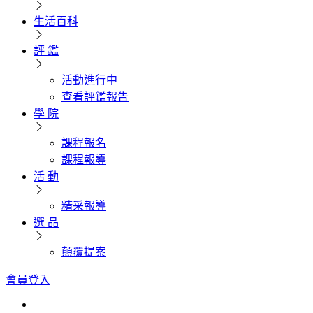
生活百科
評 鑑
活動進行中
查看評鑑報告
學 院
課程報名
課程報導
活 動
精采報導
選 品
顛覆提案
會員登入