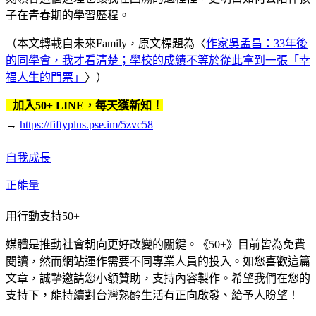
子在青春期的學習歷程。
（本文轉載自未來Family，原文標題為〈
作家吳孟昌：33年後
的同學會，我才看清楚；學校的成績不等於從此拿到一張「幸
福人生的門票」
〉）
加入50+ LINE，每天獲新知！
→
https://fiftyplus.pse.im/5zvc58
自我成長
正能量
用行動支持50+
媒體是推動社會朝向更好改變的關鍵。《50+》目前皆為免費
閱讀，然而網站運作需要不同專業人員的投入。如您喜歡這篇
文章，誠摯邀請您小額贊助，支持內容製作。希望我們在您的
支持下，能持續對台灣熟齡生活有正向啟發、給予人盼望！