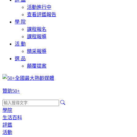
活動進行中
查看評鑑報告
學 院
課程報名
課程報導
活 動
精采報導
選 品
顛覆提案
贊助50+
學院
生活百科
評鑑
活動