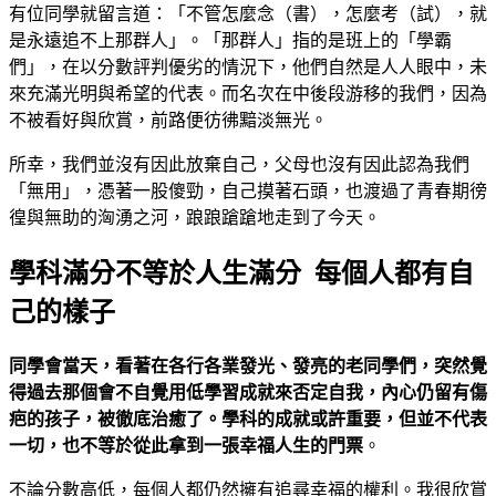
有位同學就留言道：「不管怎麼念（書），怎麼考（試），就
是永遠追不上那群人」。「那群人」指的是班上的「學霸
們」，在以分數評判優劣的情況下，他們自然是人人眼中，未
來充滿光明與希望的代表。而名次在中後段游移的我們，因為
不被看好與欣賞，前路便彷彿黯淡無光。
所幸，我們並沒有因此放棄自己，父母也沒有因此認為我們
「無用」，憑著一股傻勁，自己摸著石頭，也渡過了青春期徬
徨與無助的洶湧之河，踉踉蹌蹌地走到了今天。
學科滿分不等於人生滿分 每個人都有自
己的樣子
同學會當天，看著在各行各業發光、發亮的老同學們，突然覺
得過去那個會不自覺用低學習成就來否定自我，內心仍留有傷
疤的孩子，被徹底治癒了。學科的成就或許重要，但並不代表
一切，也不等於從此拿到一張幸福人生的門票
。
不論分數高低，每個人都仍然擁有追尋幸福的權利。我很欣賞