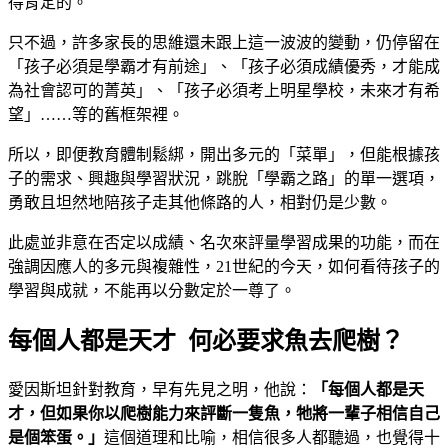
得肯定的。
只不過，許多家長的思維還未跟上這一波波的變動，仍停留在
「孩子必須是學霸才有前途」、「孩子必須成績優秀，才能成
為社會認可的菁英」、「孩子必須考上明星學校，未來才有希
望」……等的舊框架裡。
所以，即便教育體制鬆綁，開出多元的「菜單」，但能根據孩
子的需求、興趣與學習狀況，跳脫「學霸之路」的單一選項，
勇敢且坦然地陪孩子走其他條路的人，相對仍是少數。
此處並非意在否定以成績、名次來評量學習成果的功能，而在
強調因應人的多元與複雜性，21世紀的今天，如何看待孩子的
學習與成就，不能再以分數定於一尊了。
每個人都是天才 何必要求魚去爬樹？
愛因斯坦針對教育，早有先見之明，他說：
「每個人都是天
才，但如果你以爬樹能力來評斷一隻魚，牠將一輩子相信自己
是個笨蛋。」
這個道理和比喻，相信很多人都聽過，也覺得十