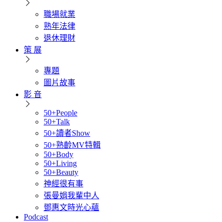
職場就業
熟年法律
退休理財
策 展
專題
圖片故事
影 音
50+People
50+Talk
50+讀者Show
50+熟齡MV特輯
50+Body
50+Living
50+Beauty
神經很有事
張曼娟我輩中人
鄧惠文時光心蘊
Podcast