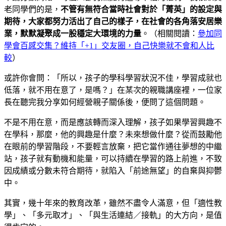
老同學們的是，
不管有無符合當時社會對於「菁英」的設定與
期待，大家都努力活出了自己的樣子，在社會的各角落安居樂
業，默默凝聚成一股穩定大環境的力量
。（相關閱讀：
參加同
學會百感交集？維持「+1」交友圈，自己快樂就不會和人比
較
）
或許你會問：「所以，孩子的學科學習狀況不佳，學習成就也
低落，就不用在意了，是嗎？」在某次的親職講座裡，一位家
長在聽完我分享如何經營親子關係後，便問了這個問題。
不是不用在意，而是應該轉而深入理解，孩子如果學習興趣不
在學科，那麼，他的興趣是什麼？未來想做什麼？從而鼓勵他
在眼前的學習階段，不要輕言放棄，把它當作通往夢想的中繼
站，孩子就有動機和能量，可以持續在學習的路上前進，不致
因成績或分數未符合期待，就陷入「前途無望」的自棄與抑鬱
中。
其實，幾十年來的教育改革，雖然不盡令人滿意，但「適性教
學」、「多元取才」、「與生活連結／接軌」的大方向，是值