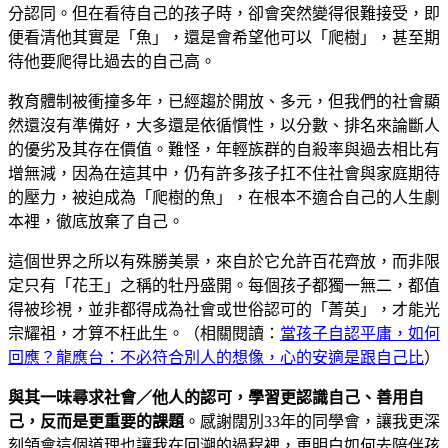
分認同。但在看待自己的孩子時，卻會突然變得很難接受，即
便看清他其實是「魚」，還是會希望他可以「爬樹」，甚至期
待他要爬得比過去的自己高。
教育體制被衝撞多年，已經趨於開放、多元，但我們的社會顯
然還沒有準備好，大多還是依循慣性，以分數、排名來論斷人
的優劣及其存在價值。難怪，年輕族群的自殺率與過去相比有
增無減，因為在這其中，仍有許多孩子扛不住社會與家庭期待
的壓力，被迫成為「爬樹的魚」，在根本不適合自己的人生劇
本裡，徹底放棄了自己。
這個世界之所以有殊勝美景，來自於它允許百花齊放，而非限
定只有「花王」之稱的牡丹盛開。每個孩子都獨一無二，都值
得被珍視，並非都得成為社會或世俗認可的「菁英」，才能光
宗耀祖，才算不枉此生。（相關閱讀：
當孩子自認平庸，如何
回應？龍應台：不必符合別人的想像，心的安適是跟自己比
）
與其一味尋求社會／他人的認可，學習更認識自己、善用自
己，反而是更重要的課題
。感謝闊別33年的同學會，讓我更深
刻領會這個道理也讓我在回溯的過程裡，更明白如何去陪伴孩