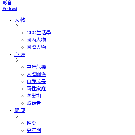
影音
Podcast
人 物
CEO生活學
國內人物
國際人物
心 靈
中年危機
人際關係
自我成長
兩性家庭
空巢期
照顧者
健 康
性愛
更年期